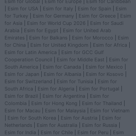
Esim for Global
|
Esim for Europe
|
Esim for Caribbean
|
Esim for USA
|
Esim for Italy
|
Esim for Spain
|
Esim
for Turkey
|
Esim for Germany
|
Esim for Greece
|
Esim
for Asia
|
Esim for World Cup 2026
|
Esim for Saudi
Arabia
|
Esim for Egypt
|
Esim for United Arab
Emirates
|
Esim for Balkans
|
Esim for Morocco
|
Esim
for China
|
Esim for United Kingdom
|
Esim for Africa
|
Esim for Latin America
|
Esim for GCC Gulf
Cooperation Council
|
Esim for Middle East
|
Esim for
South America
|
Esim for Canada
|
Esim for Mexico
|
Esim for Japan
|
Esim for Albania
|
Esim for Kosovo
|
Esim for Switzerland
|
Esim for Tunisia
|
Esim for
South Africa
|
Esim for Algeria
|
Esim for Portugal
|
Esim for Brazil
|
Esim for Argentina
|
Esim for
Colombia
|
Esim for Hong Kong
|
Esim for Thailand
|
Esim for Macau
|
Esim for Malaysia
|
Esim for Vietnam
|
Esim for South Korea
|
Esim for Austria
|
Esim for
Netherlands
|
Esim for Australia
|
Esim for Russia
|
Esim for India
|
Esim for Chile
|
Esim for Peru
|
Esim