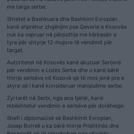
me targa serbe.
Shtetet e Bashkuara dhe Bashkimi Evropian
kanë shprehur zhgënjim pse Qeveria e Kosovës
nuk ka vepruar në përputhje me kërkesën e
tyre për shtyrje 12-mujore të vendimit për
targat.
Autoritetet në Kosovës kanë akuzuar Serbinë
për vendimin e Listës Serbe dhe u kanë bërë
thirrje serbëve në Kosovë që të mos jenë pre e
atyre që i kanë konsideruar manipulime serbe.
Zyrtarët në Serbi, nga ana tjetër, kanë
mbështetur vendimin e serbëve për dorëheqje.
Shefi i diplomacisë së Bashkimit Evropian,
Josep Borrell u ka bërë thirrje Prishtinës dhe
Beogradit që të përmbahen nga çfarëdo