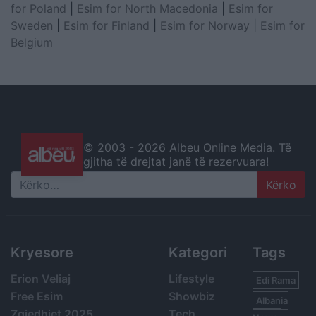
for Poland
|
Esim for North Macedonia
|
Esim for
Sweden
|
Esim for Finland
|
Esim for Norway
|
Esim for
Belgium
© 2003 -
2026 Albeu Online Media. Të
gjitha të drejtat janë të rezervuara!
Search
Kryesore
Kategori
Tags
Erion Veliaj
Lifestyle
Edi Rama
Free Esim
Showbiz
Albania
Zgjedhjet 2025
Tech