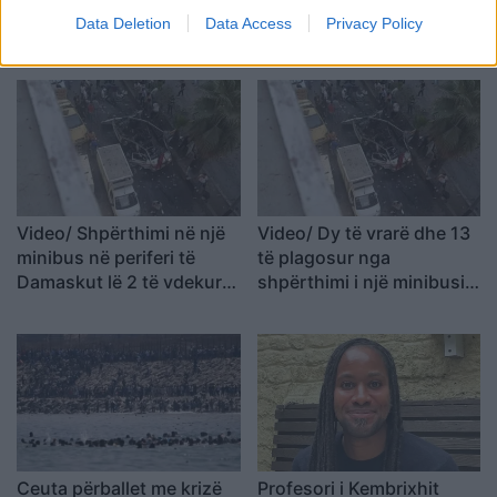
Data Deletion
Data Access
Privacy Policy
Video/ Shpërthimi në një
Video/ Dy të vrarë dhe 13
minibus në periferi të
të plagosur nga
Damaskut lë 2 të vdekur
shpërthimi i një minibusi
dhe 13 të plagosur
pranë Damaskut
Ceuta përballet me krizë
Profesori i Kembrixhit