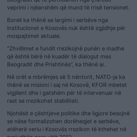
veprimi i njëanshëm që mund të rrisë tensionet.
Borell ka thënë se largimi i serbëve nga
institucionet e Kosovës nuk është zgjidhje për
mospajtimet aktuale.
“Zhvillimet e fundit rrezikojnë punën e madhe
që është bërë në kuadër të dialogut mes
Beogradit dhe Prishtinës”, ka thënë ai.
Në orët e mbrëmjes së 5 nëntorit, NATO-ja ka
thënë se misioni i saj në Kosovë, KFOR mbetet
vigjilent dhe i gatshëm për të intervenuar në
rast se rrezikohet stabiliteti.
Njohësit e çështjeve politike dhe ligjore besojnë
se nëse formalizohen dorëheqjet e serbëve,
atëherë veriu i Kosovës rrezikon të kthehet në