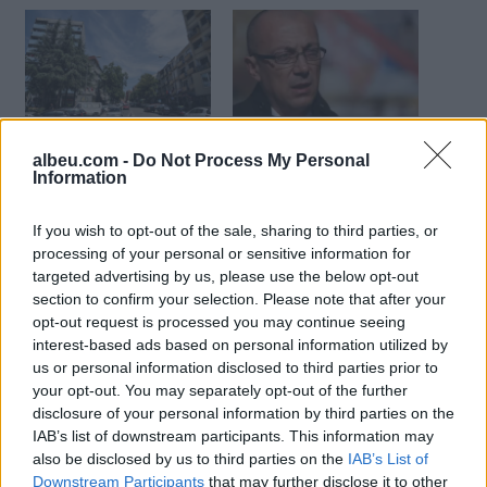
Zeqiri për drejtimin e
Lista Serbe të shtunën
komunave veriore nga
vendos për largimin e
albeu.com -
Do Not Process My Personal
kryetarët serb: S’ka pasur
serbëve nga institucionet
Information
presion dhe as probleme
në veri
të mëdha
If you wish to opt-out of the sale, sharing to third parties, or
processing of your personal or sensitive information for
targeted advertising by us, please use the below opt-out
section to confirm your selection. Please note that after your
opt-out request is processed you may continue seeing
interest-based ads based on personal information utilized by
Protestat e dhunshme të
us or personal information disclosed to third parties prior to
serbëve në Kosovë, KFOR
your opt-out. You may separately opt-out of the further
rrethon me tela me
disclosure of your personal information by third parties on the
gjemba komunën e
IAB’s list of downstream participants. This information may
Zveçanit
also be disclosed by us to third parties on the
IAB’s List of
Downstream Participants
that may further disclose it to other