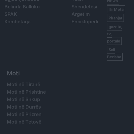
News
Belinda Balluku
Shëndetësi
Ilir Meta
SPAK
Argetim
Piranjat
Kombëtarja
Enciklopedi
gazeta,
tv,
portale
Sali
Berisha
Moti
Moti në Tiranë
Moti në Prishtinë
Moti në Shkup
Moti në Durrës
Moti në Prizren
Moti në Tetovë