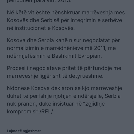
periudhën para vitit 2013.
Në këtë vit është nënshkruar marrëveshja mes
Kosovës dhe Serbisë për integrimin e serbëve
në institucionet e Kosovës.
Kosova dhe Serbia kanë nisur negociatat për
normalizimin e marrëdhënieve më 2011, me
ndërmjetësimin e Bashkimit Evropian.
Procesi i negociatave pritet të përfundojë me
marrëveshje ligjërisht të detyrueshme.
Ndonëse Kosova deklaron se kjo marrëveshje
duhet të përfshijë njohjen e ndërsjellë, Serbia
nuk pranon, duke insistuar në “zgjidhje
kompromisi”./REL/
Lajme të ngjashme: