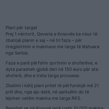
Plani për targat
Prej 1 nëntorit, Qeveria e Kosovës ka nisur të
zbatojë planin e saj – në tri faza – për
riregjistrimin e makinave me targa të lëshuara
nga Serbia.
Faza e parë përfshin qortimin e shoferëve, e
dyta parasheh gjobë deri në 150 euro për ata
shoferë, dhe e treta targa provuese.
Zbatimi i këtij plani pritet të përfundojë më 21
prill dhe, nga ajo datë, në qarkullim do të
lejohen vetëm makina me targa RKS.
Besohet se në Kosovë janë rreth 10.000 makina