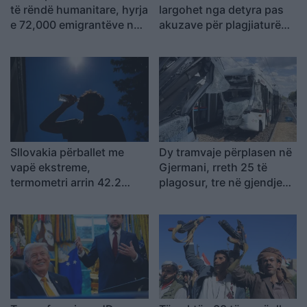
të rëndë humanitare, hyrja
largohet nga detyra pas
e 72,000 emigrantëve në
akuzave për plagjiaturë
dy ditë ndez përplasjet
dhe pasaktësi akademike
politike në Spanjë
Sllovakia përballet me
Dy tramvaje përplasen në
vapë ekstreme,
Gjermani, rreth 25 të
termometri arrin 42.2
plagosur, tre në gjendje
gradë Celsius
kritike