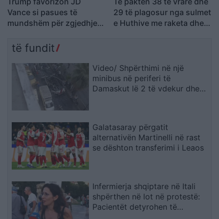
Trump favorizon JD
Të paktën 38 të vrarë dhe
Vance si pasues të
29 të plagosur nga sulmet
mundshëm për zgjedhjet
e Huthive me raketa dhe
presidenciale të vitit
dronë kundër ushtrisë së
2028, sipas “The
Jemenit
të fundit
Washington Post
Video/ Shpërthimi në një
minibus në periferi të
Damaskut lë 2 të vdekur dhe
13 të plagosur
Galatasaray përgatit
alternativën Martinelli në rast
se dështon transferimi i Leaos
Infermierja shqiptare në Itali
shpërthen në lot në protestë:
Pacientët detyrohen të
kërkojnë kurim jashtë vendit