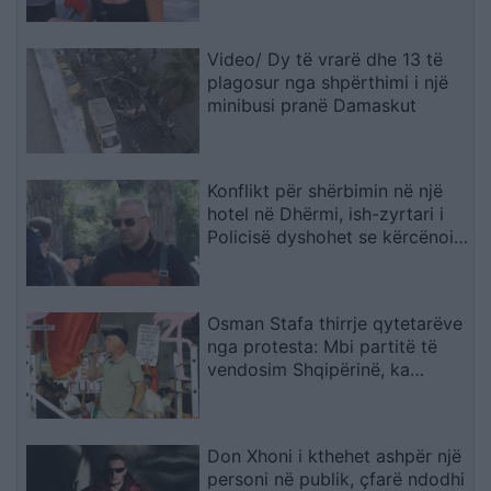
Video/ Dy të vrarë dhe 13 të
plagosur nga shpërthimi i një
minibusi pranë Damaskut
Konflikt për shërbimin në një
hotel në Dhërmi, ish-zyrtari i
Policisë dyshohet se kërcënoi
kamerierin dhe administratorin
Osman Stafa thirrje qytetarëve
nga protesta: Mbi partitë të
vendosim Shqipërinë, ka
ardhur koha e brezit të ri
Don Xhoni i kthehet ashpër një
personi në publik, çfarë ndodhi