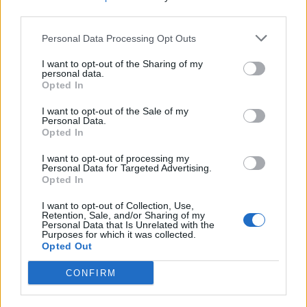
third parties.
Personal Data Processing Opt Outs
I want to opt-out of the Sharing of my
personal data.
Opted In
I want to opt-out of the Sale of my
Personal Data.
Opted In
I want to opt-out of processing my
Personal Data for Targeted Advertising.
Opted In
I want to opt-out of Collection, Use,
Shtuar
më
6.11.2022 10:33
Retention, Sale, and/or Sharing of my
Personal Data that Is Unrelated with the
Tags:
,
,
Purposes for which it was collected.
keshilltaret
komunat veriore
Opted Out
,
,
kosova
kryetaret
situata e tensionuar
CONFIRM