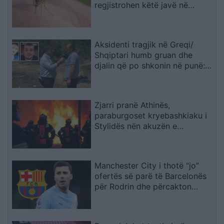
regjistrohen këtë javë në
Maqedoni
Aksidenti tragjik në Greqi/
Shqiptari humb gruan dhe
djalin që po shkonin në punë:
Humba gjithçka…
Zjarri pranë Athinës,
paraburgoset kryebashkiaku i
Stylidës nën akuzën e
zjarrvënies
Manchester City i thotë “jo”
ofertës së parë të Barcelonës
për Rodrin dhe përcakton
çmimin e tij