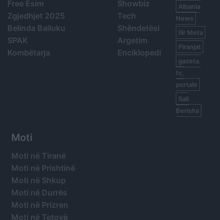
Free Esim
Showbiz
Albania
Zgjedhjet 2025
Tech
News
Belinda Balluku
Shëndetësi
Ilir Meta
SPAK
Argetim
Piranjat
Kombëtarja
Enciklopedi
gazeta,
tv,
portale
Sali
Berisha
Moti
Moti në Tiranë
Moti në Prishtinë
Moti në Shkup
Moti në Durrës
Moti në Prizren
Moti në Tetovë