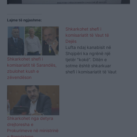
Lajme të ngjashme:
Shkarkohet shefi i
komisariatit të Vaut të
Dejës
Lufta ndaj kanabisit në
Shqipëri ka ngrënë një
Shkarkohet shefi i
tjetër "kokë". Ditën e
komisariatit të Sarandës,
sotme është shkarkuar
zbulohet kush e
shefi i komisariatit të Vaut
zëvendëson
të Dejës. Shefi Paulin Çupi
është pushuar nga detyra
dhe mësohet se arsyeja e
largimit është beteja
kundër kanabisit.
/albeu.com/
Shkarkohet nga detyra
drejtoresha e
Prokurimeve në ministrinë
e Brendshme