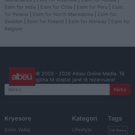
Esim for India
|
Esim for Chile
|
Esim for Peru
|
Esim
for Poland
|
Esim for North Macedonia
|
Esim for
Sweden
|
Esim for Finland
|
Esim for Norway
|
Esim for
Belgium
© 2003 -
2026 Albeu Online Media. Të
gjitha të drejtat janë të rezervuara!
Search
Kryesore
Kategori
Tags
Erion Veliaj
Lifestyle
Edi Rama