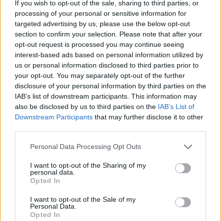
If you wish to opt-out of the sale, sharing to third parties, or
Ermal Pashaj: Veprimet e
Reforma territoriale/
processing of your personal or sensitive information for
targeted advertising by us, please use the below opt-out
Ramës nuk e ndalojnë
Cërriku hap konsultimet
section to confirm your selection. Please note that after your
protestën, shqiptarët po
publike, Doka: Qëndrimi
opt-out request is processed you may continue seeing
rikthejnë besimin te njëri-
do të bazohet te zëri i
interest-based ads based on personal information utilized by
tjetri
qytetarëve, jo te
us or personal information disclosed to third parties prior to
përplasjet politike
your opt-out. You may separately opt-out of the further
disclosure of your personal information by third parties on the
IAB’s list of downstream participants. This information may
also be disclosed by us to third parties on the
IAB’s List of
Downstream Participants
that may further disclose it to other
Mediat opozitare ngrenë
Arabia Saudite, Turqia dhe
third parties.
alarmin për shëndetin e
Pakistani krijojnë aleancë
Personal Data Processing Opt Outs
Mojtaba Khameneit:
mbrojtëse: goditja ndaj
“Mund të ndërrojë jetë në
njërit do të quhet sulm
I want to opt-out of the Sharing of my
çdo çast
ndaj të treve
personal data.
Opted In
I want to opt-out of the Sale of my
Personal Data.
Opted In