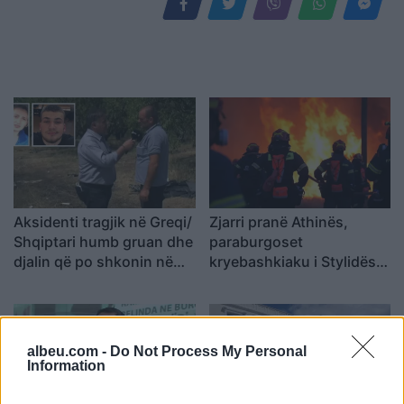
Aksidenti tragjik në Greqi/
Zjarri pranë Athinës,
Shqiptari humb gruan dhe
paraburgoset
djalin që po shkonin në
kryebashkiaku i Stylidës
punë: Humba gjithçka…
nën akuzën e zjarrvënies
albeu.com -
Do Not Process My Personal
Information