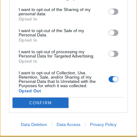
përkohshme, nëse
qytetarët janë kundër, unë
I want to opt-out of the Sharing of my
personal data.
jam me ta (VIDEO)
Opted In
I want to opt-out of the Sale of my
Administrata Trump
Konstituimi i Kuvendit të
Personal Data.
planifikon mbylljen e pesë
Kosovës, pritet zgjedhje e
Opted In
konsullatave amerikane,
kryetarit të Parlamentit!
I want to opt-out of processing my
përfshirë atë në Kanada
Afat 60 ditë për
Personal Data for Targeted Advertising.
Presidentin e ri
Opted In
I want to opt-out of Collection, Use,
Retention, Sale, and/or Sharing of my
Personal Data that Is Unrelated with the
Purposes for which it was collected.
Opted Out
Detaje nga grabitja e
Hetimi për transparencën
CONFIRM
argjendarisë në
gjatë Covid-19,
Paskuqan, autorët morën
nënkomisioni i Senatit
florinj me vlerë 1.5 mln
siguron telefonin zyrtar të
Data Deletion
Data Access
Privacy Policy
lekë dhe shmangën akset
Anthony Fauci-t
të fundit
kryesore