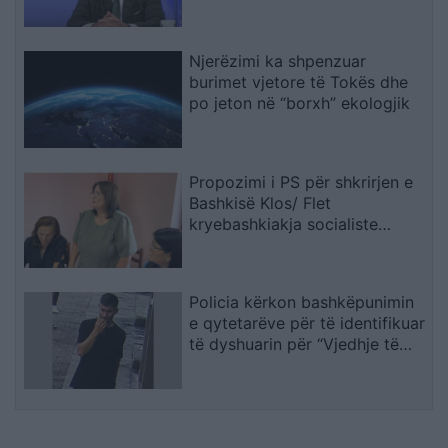
Njerëzimi ka shpenzuar
burimet vjetore të Tokës dhe
po jeton në “borxh” ekologjik
Propozimi i PS për shkrirjen e
Bashkisë Klos/ Flet
kryebashkiakja socialiste
Valbona Kola: Jam shërbëtore
e popullit, karrigia është e
përkohshme, nëse qytetarët
Policia kërkon bashkëpunimin
janë kundër, unë jam me ta
e qytetarëve për të identifikuar
(VIDEO)
të dyshuarin për “Vjedhje të
rëndë