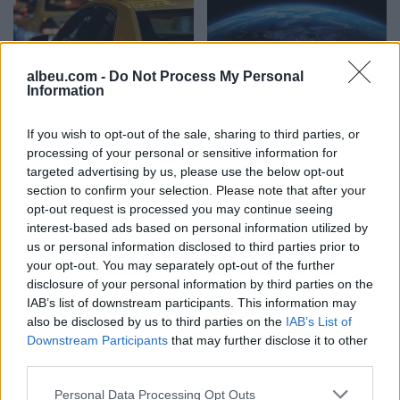
albeu.com -
Do Not Process My Personal
Grabitet taksisti në Lezhë,
Njerëzimi ka shpenzuar
Information
autorët i vjedhin para dhe
burimet vjetore të Tokës
sende personale
dhe po jeton në “borxh”
If you wish to opt-out of the sale, sharing to third parties, or
ekologjik
processing of your personal or sensitive information for
targeted advertising by us, please use the below opt-out
section to confirm your selection. Please note that after your
opt-out request is processed you may continue seeing
interest-based ads based on personal information utilized by
us or personal information disclosed to third parties prior to
your opt-out. You may separately opt-out of the further
disclosure of your personal information by third parties on the
Propozimi i PS për
PD kërkon të anulohet
IAB’s list of downstream participants. This information may
shkrirjen e Bashkisë Klos/
tenderi 15 milionë euro
also be disclosed by us to third parties on the
IAB’s List of
Flet kryebashkiakja
për avionët zjarrfikës,
Downstream Participants
that may further disclose it to other
socialiste Valbona Kola:
Vangjeli: Fituesja e lidhur
third parties.
Jam shërbëtore e popullit,
me skandale në Spanjë, të
karrigia është e
nisë hetimi i SPAK
Personal Data Processing Opt Outs