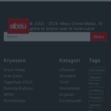
© 2003 -
2026 Albeu Online Media. Të
gjitha të drejtat janë të rezervuara!
Search
Kryesore
Kategori
Tags
Erion Veliaj
Lifestyle
Edi Rama
Free Esim
Showbiz
Albania
Zgjedhjet 2025
Tech
News
Belinda Balluku
Shëndetësi
Ilir Meta
SPAK
Argetim
Piranjat
Kombëtarja
Enciklopedi
gazeta,
tv,