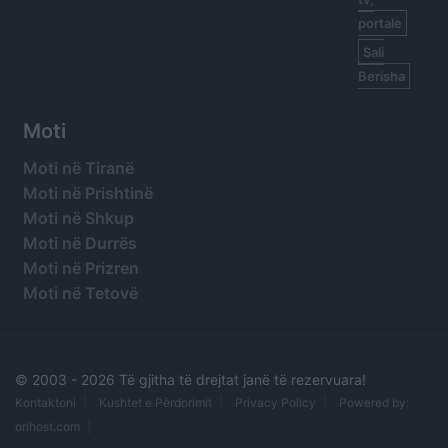
portale
Sali
Berisha
Moti
Moti në Tiranë
Moti në Prishtinë
Moti në Shkup
Moti në Durrës
Moti në Prizren
Moti në Tetovë
© 2003 -
2026 Të gjitha të drejtat janë të rezervuara!
Kontaktoni
Kushtet e Përdorimit
Privacy Policy
Powered by:
orihost.com