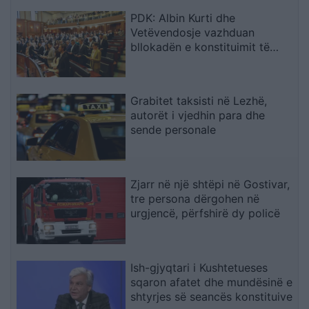
PDK: Albin Kurti dhe
Vetëvendosje vazhduan
bllokadën e konstituimit të
Kuvendit
Grabitet taksisti në Lezhë,
autorët i vjedhin para dhe
sende personale
Zjarr në një shtëpi në Gostivar,
tre persona dërgohen në
urgjencë, përfshirë dy policë
Ish-gjyqtari i Kushtetueses
sqaron afatet dhe mundësinë e
shtyrjes së seancës konstituive