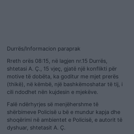
Durrës/Informacion paraprak
Rreth orës 08:15, në lagjen nr.15 Durrës,
shtetasi A. Ç., 15 vjeç, gjatë një konflikti për
motive të dobëta, ka goditur me mjet prerës
(thikë), në këmbë, një bashkëmoshatar të tij, i
cili ndodhet nën kujdesin e mjekëve.
Falë ndërhyrjes së menjëhershme të
shërbimeve Policisë u bë e mundur kapja dhe
shoqërimi në ambientet e Policisë, e autorit të
dyshuar, shtetasit A. Ç.