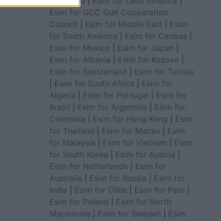
for Africa
|
Esim for Latin America
|
Esim for GCC Gulf Cooperation
Council
|
Esim for Middle East
|
Esim
for South America
|
Esim for Canada
|
Esim for Mexico
|
Esim for Japan
|
Esim for Albania
|
Esim for Kosovo
|
Esim for Switzerland
|
Esim for Tunisia
|
Esim for South Africa
|
Esim for
Algeria
|
Esim for Portugal
|
Esim for
Brazil
|
Esim for Argentina
|
Esim for
Colombia
|
Esim for Hong Kong
|
Esim
for Thailand
|
Esim for Macau
|
Esim
for Malaysia
|
Esim for Vietnam
|
Esim
for South Korea
|
Esim for Austria
|
Esim for Netherlands
|
Esim for
Australia
|
Esim for Russia
|
Esim for
India
|
Esim for Chile
|
Esim for Peru
|
Esim for Poland
|
Esim for North
Macedonia
|
Esim for Sweden
|
Esim