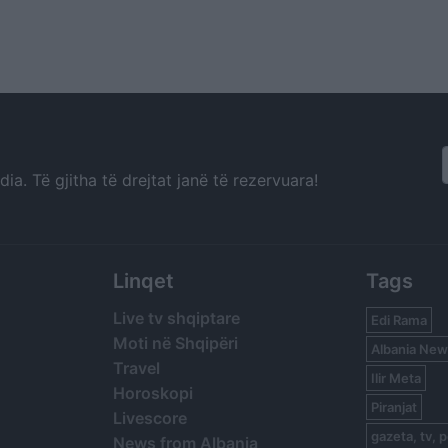
a. Të gjitha të drejtat janë të rezervuara!
Linqet
Tags
Live tv shqiptare
Edi Rama
Moti në Shqipëri
Albania New
Travel
Ilir Meta
Horoskopi
Piranjat
Livescore
gazeta, tv, p
News from Albania