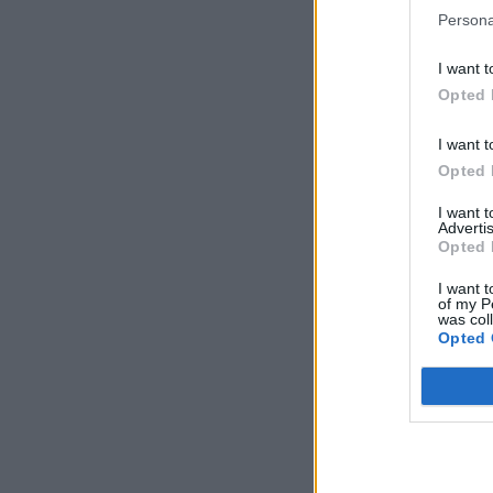
Persona
I want t
Opted 
I want t
Opted 
I want 
Advertis
Opted 
I want t
of my P
was col
Opted 