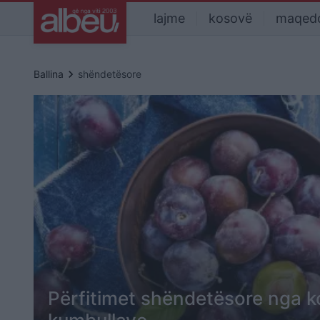
lajme
kosovë
maqed
keyboard_arrow_right
Ballina
shëndetësore
Përfitimet shëndetësore nga k