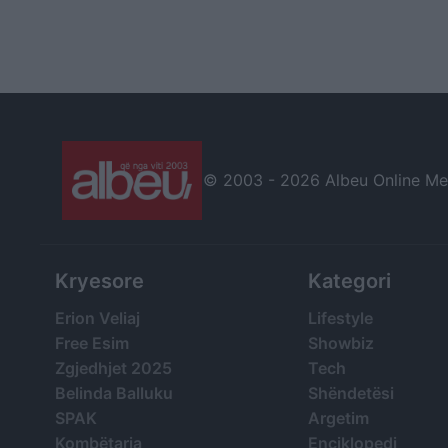
© 2003 -
2026 Albeu Online Medi
Kryesore
Kategori
Erion Veliaj
Lifestyle
Free Esim
Showbiz
Zgjedhjet 2025
Tech
Belinda Balluku
Shëndetësi
SPAK
Argetim
Kombëtarja
Enciklopedi