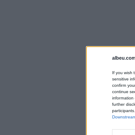
albeu.com
If you wish 
sensitive in
confirm you
continue se
information 
further disc
participants
Downstream 