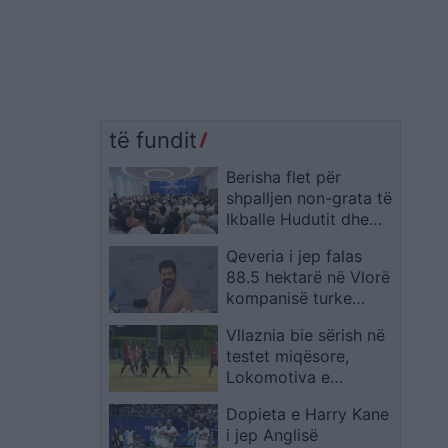
të fundit
Berisha flet për
shpalljen non-grata të
Ikballe Hudutit dhe
shpjegon foton me
Qeveria i jep falas
Ahmedinaxhadin
88.5 hektarë në Vlorë
kompanisë turke
RAMS Albania
Vllaznia bie sërish në
testet miqësore,
Lokomotiva e
Zagrebit përmbys
Dopieta e Harry Kane
shkodranët në
i jep Anglisë
Slloveni