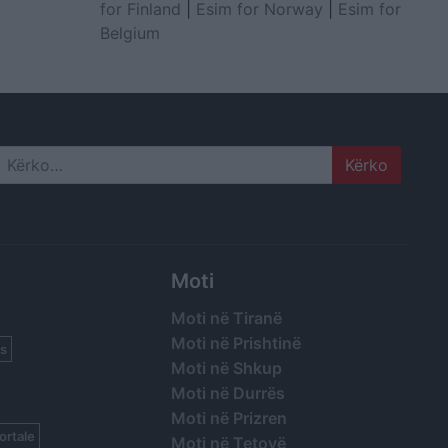
for Finland
|
Esim for Norway
|
Esim for
Belgium
Search
Moti
Moti në Tiranë
Moti në Prishtinë
s
Moti në Shkup
Moti në Durrës
Moti në Prizren
ortale
Moti në Tetovë