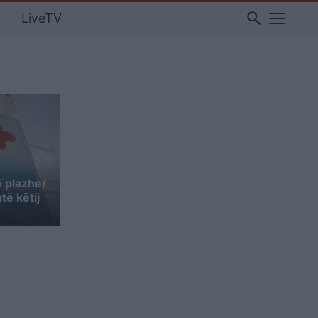
search
LiveTV
 plazhe/
të këtij