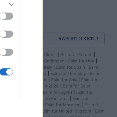
Esim for Global
|
Esim for Europe
|
Esim for Caribbean
|
Esim for USA
|
Esim for Italy
|
Esim for Spain
|
Esim
for Turkey
|
Esim for Germany
|
Esim
for Greece
|
Esim for Asia
|
Esim for
World Cup 2026
|
Esim for Saudi
Arabia
|
Esim for Egypt
|
Esim for
United Arab Emirates
|
Esim for
Balkans
|
Esim for Morocco
|
Esim for
China
|
Esim for United Kingdom
|
Esim