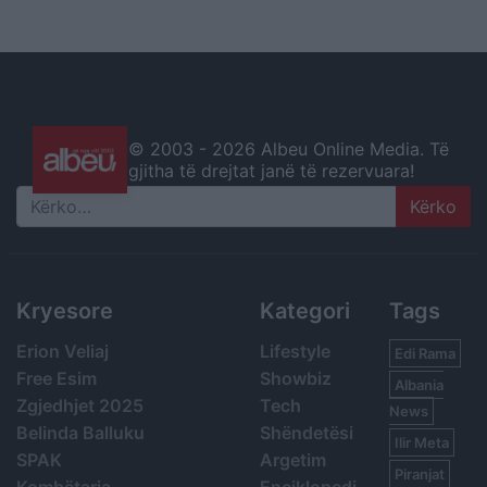
© 2003 -
2026 Albeu Online Media. Të
gjitha të drejtat janë të rezervuara!
Search
Kryesore
Kategori
Tags
Erion Veliaj
Lifestyle
Edi Rama
Free Esim
Showbiz
Albania
Zgjedhjet 2025
Tech
News
Belinda Balluku
Shëndetësi
Ilir Meta
SPAK
Argetim
Piranjat