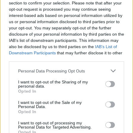
section to confirm your selection. Please note that after your
opt-out request is processed you may continue seeing
interest-based ads based on personal information utilized by
us or personal information disclosed to third parties prior to
your opt-out. You may separately opt-out of the further
disclosure of your personal information by third parties on the
IAB’s list of downstream participants. This information may
also be disclosed by us to third parties on the
IAB’s List of
Downstream Participants
that may further disclose it to other
third parties.
Personal Data Processing Opt Outs
I want to opt-out of the Sharing of my
personal data.
Opted In
I want to opt-out of the Sale of my
Personal Data.
Opted In
Esim for Global
|
Esim for Europe
|
Esim for Caribbean
|
Esim for USA
|
Esim for Italy
|
Esim for Spain
|
Esim
I want to opt-out of processing my
for Turkey
|
Esim for Germany
|
Esim for Greece
|
Esim
Personal Data for Targeted Advertising.
Opted In