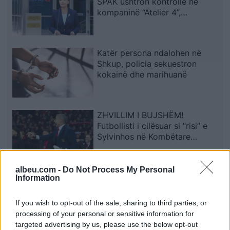
SPAK ushtron kontrolle në
kompaninë “Atelier 4”,
sekuestrohet projekti i
arredimit të vilës luksoze
Katër persona ndalohen në
Shkup, policia sekuestron
kokainë dhe marihuanë
ZHVILLIM I BUJSHËM!
Futbollisti i cilësuar si “risi” e
Sylvinhos në Kombëtare
ndërpret kontratën me klubin,
zbulohet arsyeja
albeu.com -
Do Not Process My Personal
Vrasja e katër studentëve në
Information
Idaho që tronditi SHBA-në
rikthehet në qendër të
If you wish to opt-out of the sale, sharing to third parties, or
vëmendjes
processing of your personal or sensitive information for
targeted advertising by us, please use the below opt-out