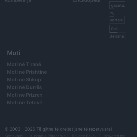
Kombëtarja
Enciklopedi
gazeta,
tv,
portale
Sali
Berisha
Moti
Moti në Tiranë
Moti në Prishtinë
Moti në Shkup
Moti në Durrës
Moti në Prizren
Moti në Tetovë
© 2003 -
2026 Të gjitha të drejtat janë të rezervuara!
Kontaktoni
Kushtet e Përdorimit
Privacy Policy
Powered by: