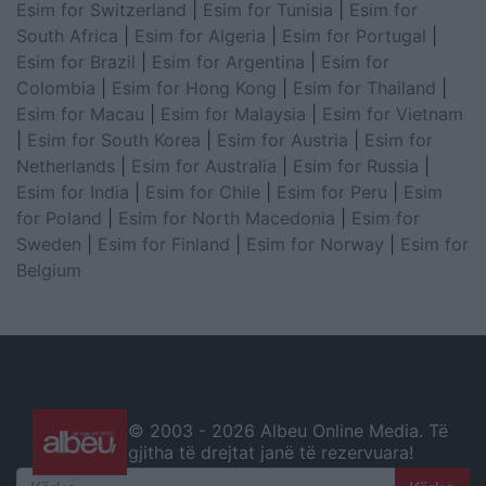
Esim for Switzerland
|
Esim for Tunisia
|
Esim for
South Africa
|
Esim for Algeria
|
Esim for Portugal
|
Esim for Brazil
|
Esim for Argentina
|
Esim for
Colombia
|
Esim for Hong Kong
|
Esim for Thailand
|
Esim for Macau
|
Esim for Malaysia
|
Esim for Vietnam
|
Esim for South Korea
|
Esim for Austria
|
Esim for
Netherlands
|
Esim for Australia
|
Esim for Russia
|
Esim for India
|
Esim for Chile
|
Esim for Peru
|
Esim
for Poland
|
Esim for North Macedonia
|
Esim for
Sweden
|
Esim for Finland
|
Esim for Norway
|
Esim for
Belgium
© 2003 -
2026 Albeu Online Media. Të
gjitha të drejtat janë të rezervuara!