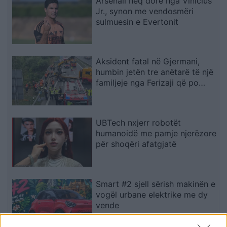
Arsenali heq dorë nga Vinicius
Jr., synon me vendosmëri
sulmuesin e Evertonit
Aksident fatal në Gjermani,
humbin jetën tre anëtarë të një
familjeje nga Ferizaji që po
ktheheshin nga Kosova
UBTech nxjerr robotët
humanoidë me pamje njerëzore
për shoqëri afatgjatë
Smart #2 sjell sërish makinën e
vogël urbane elektrike me dy
vende