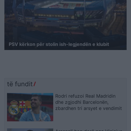
PSV kërkon për stolin ish-legjendën e klubit
të fundit
Rodri refuzoi Real Madridin
dhe zgjodhi Barcelonën,
zbardhen tri arsyet e vendimit