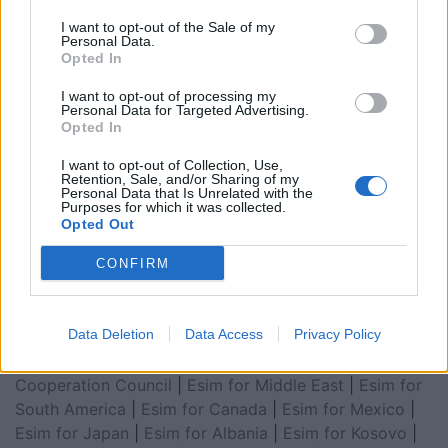
I want to opt-out of the Sale of my
Personal Data.
Opted In
I want to opt-out of processing my
Personal Data for Targeted Advertising.
Opted In
I want to opt-out of Collection, Use,
Retention, Sale, and/or Sharing of my
Esim for Global
|
Esim for Europe
|
Esim for Caribbean
Personal Data that Is Unrelated with the
Purposes for which it was collected.
|
Esim for USA
|
Esim for Italy
|
Esim for Spain
|
Esim
Opted Out
for Turkey
|
Esim for Germany
|
Esim for Greece
|
Esim
for Asia
|
Esim for World Cup 2026
|
Esim for Saudi
CONFIRM
Arabia
|
Esim for Egypt
|
Esim for United Arab
Emirates
|
Esim for Balkans
|
Esim for Morocco
|
Esim
Data Deletion
Data Access
Privacy Policy
for China
|
Esim for United Kingdom
|
Esim for Africa
|
Esim for Latin America
|
Esim for GCC Gulf
Cooperation Council
|
Esim for Middle East
|
Esim for
South America
|
Esim for Canada
|
Esim for Mexico
|
Esim for Japan
|
Esim for Albania
|
Esim for Kosovo
|