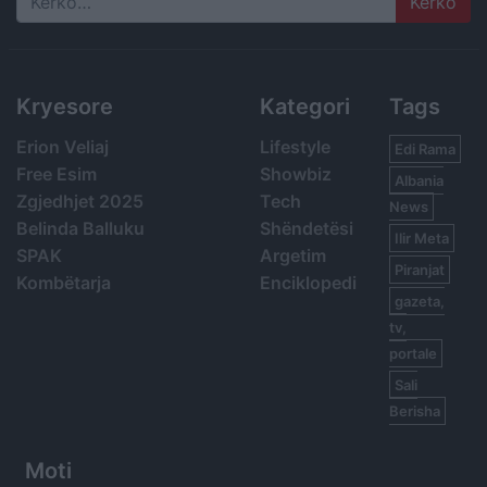
Search
Kryesore
Kategori
Tags
Erion Veliaj
Lifestyle
Edi Rama
Free Esim
Showbiz
Albania
Zgjedhjet 2025
Tech
News
Belinda Balluku
Shëndetësi
Ilir Meta
SPAK
Argetim
Piranjat
Kombëtarja
Enciklopedi
gazeta,
tv,
portale
Sali
Berisha
Moti