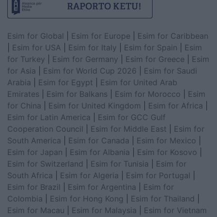
Esim for Global
|
Esim for Europe
|
Esim for Caribbean
|
Esim for USA
|
Esim for Italy
|
Esim for Spain
|
Esim
for Turkey
|
Esim for Germany
|
Esim for Greece
|
Esim
for Asia
|
Esim for World Cup 2026
|
Esim for Saudi
Arabia
|
Esim for Egypt
|
Esim for United Arab
Emirates
|
Esim for Balkans
|
Esim for Morocco
|
Esim
for China
|
Esim for United Kingdom
|
Esim for Africa
|
Esim for Latin America
|
Esim for GCC Gulf
Cooperation Council
|
Esim for Middle East
|
Esim for
South America
|
Esim for Canada
|
Esim for Mexico
|
Esim for Japan
|
Esim for Albania
|
Esim for Kosovo
|
Esim for Switzerland
|
Esim for Tunisia
|
Esim for
South Africa
|
Esim for Algeria
|
Esim for Portugal
|
Esim for Brazil
|
Esim for Argentina
|
Esim for
Colombia
|
Esim for Hong Kong
|
Esim for Thailand
|
Esim for Macau
|
Esim for Malaysia
|
Esim for Vietnam