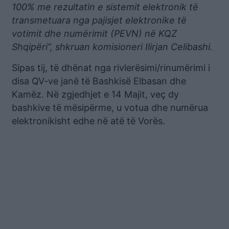
100% me rezultatin e sistemit elektronik të
transmetuara nga pajisjet elektronike të
votimit dhe numërimit (PEVN) në KQZ
Shqipëri”, shkruan komisioneri Ilirjan Celibashi.
Sipas tij, të dhënat nga rivlerësimi/rinumërimi i
disa QV-ve janë të Bashkisë Elbasan dhe
Kamëz. Në zgjedhjet e 14 Majit, veç dy
bashkive të mësipërme, u votua dhe numërua
elektronikisht edhe në atë të Vorës.