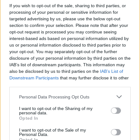
If you wish to opt-out of the sale, sharing to third parties, or
processing of your personal or sensitive information for
targeted advertising by us, please use the below opt-out
Ina Zhupa kundërshton
Video/ Trump ndalon
section to confirm your selection. Please note that after your
projektin në Sarandë:
vogëlushin në skenë para
opt-out request is processed you may continue seeing
Oborri i gjimnazit “Hasan
se të rrëzohet dhe
interest-based ads based on personal information utilized by
Tahsini” të mos
thumbon Biden: Nuk dua
us or personal information disclosed to third parties prior to
shndërrohet në parking
të bëhet si ai
your opt-out. You may separately opt-out of the further
publik
disclosure of your personal information by third parties on the
IAB’s list of downstream participants. This information may
also be disclosed by us to third parties on the
IAB’s List of
Downstream Participants
that may further disclose it to other
third parties.
Aksident në aksin Fier-
NATO synon furnizim
Personal Data Processing Opt Outs
Lushnje/ Makina del nga
urgjent me mbrojtje ajrore
rruga dhe përfundon në
për Ukrainën, ndërsa
I want to opt-out of the Sharing of my
nënkalim, plagoset
Rusia shton sulmet para
personal data.
drejtuesi
dimrit
Opted In
I want to opt-out of the Sale of my
Personal Data.
Opted In