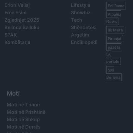
Erion Veliaj
Lifestyle
Edi Rama
Free Esim
Showbiz
Albania
Zgjedhjet 2025
Tech
News
Belinda Balluku
Shëndetësi
Ilir Meta
SPAK
Argetim
Piranjat
Kombëtarja
Enciklopedi
gazeta,
tv,
portale
Sali
Berisha
Moti
Moti në Tiranë
Moti në Prishtinë
Moti në Shkup
Moti në Durrës