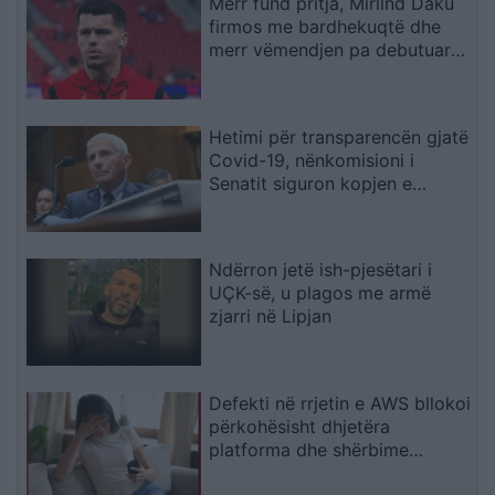
Merr fund pritja, Mirlind Daku
firmos me bardhekuqtë dhe
merr vëmendjen pa debutuar
ende
Hetimi për transparencën gjatë
Covid-19, nënkomisioni i
Senatit siguron kopjen e
telefonit zyrtar të Fauci-t
Ndërron jetë ish-pjesëtari i
UÇK-së, u plagos me armë
zjarri në Lipjan
Defekti në rrjetin e AWS bllokoi
përkohësisht dhjetëra
platforma dhe shërbime
digjitale