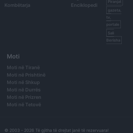
Piranjat
Kombëtarja
Enciklopedi
gazeta,
tv,
portale
Sali
Berisha
Moti
Moti në Tiranë
Moti në Prishtinë
Moti në Shkup
Moti në Durrës
Moti në Prizren
Moti në Tetovë
© 2003 -
2026 Të gjitha të drejtat janë të rezervuara!