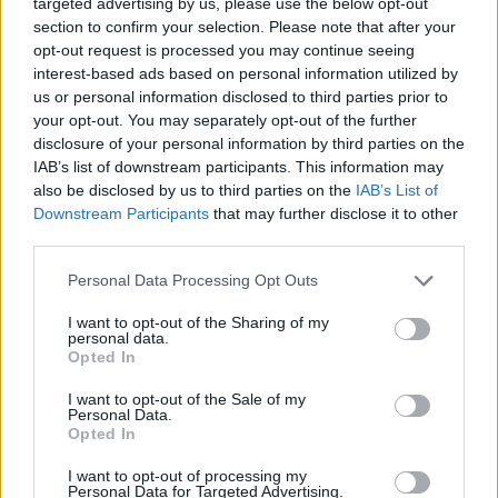
targeted advertising by us, please use the below opt-out
section to confirm your selection. Please note that after your
opt-out request is processed you may continue seeing
interest-based ads based on personal information utilized by
us or personal information disclosed to third parties prior to
your opt-out. You may separately opt-out of the further
disclosure of your personal information by third parties on the
IAB’s list of downstream participants. This information may
also be disclosed by us to third parties on the
IAB’s List of
Downstream Participants
that may further disclose it to other
third parties.
Personal Data Processing Opt Outs
I want to opt-out of the Sharing of my
personal data.
Opted In
I want to opt-out of the Sale of my
Personal Data.
Opted In
Esim for Global
|
Esim for Europe
|
Esim for Caribbean
|
Esim for USA
|
Esim for Italy
|
Esim for Spain
|
Esim
I want to opt-out of processing my
Personal Data for Targeted Advertising.
for Turkey
|
Esim for Germany
|
Esim for Greece
|
Esim