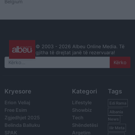
Belgium
© 2003 -
2026 Albeu Online Media. Të
gjitha të drejtat janë të rezervuara!
Search
Kryesore
Kategori
Tags
Erion Veliaj
Lifestyle
Edi Rama
Free Esim
Showbiz
Albania
Zgjedhjet 2025
Tech
News
Belinda Balluku
Shëndetësi
Ilir Meta
SPAK
Argetim