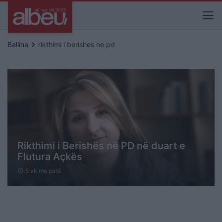
keyboard_arrow_right
Ballina
rikthimi i berishes ne pd
Rikthimi i Berishës në PD në duart e
Flutura Açkës
5 vit me parë
schedule