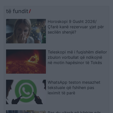
të fundit
Horoskopi 9 Gusht 2026/
Çfarë kanë rezervuar yjet për
secilën shenjë?
Teleskopi më i fuqishëm diellor
zbulon vorbullat që ndikojnë
në motin hapësinor të Tokës
WhatsApp teston mesazhet
tekstuale që fshihen pas
leximit të parë
Pas dy vitesh në kërkim për