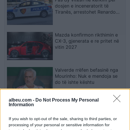
dosjen e inceneratorit të
Tiranës, arrestohet Renardo
Nallbani në Palasë
Mazda konfirmon rikthimin e
CX-3, gjenerata e re pritet në
vitin 2027
Valverde rrëfen befasinë nga
Mourinho: Nuk e mendoja se
do të ishte kështu
albeu.com -
Do Not Process My Personal
Information
Arrestohet 73-vjeçari në Krujë,
ndezi zjarr për të djegur barin
dhe flakët u përhapën drejt
If you wish to opt-out of the sale, sharing to third parties, or
malit
processing of your personal or sensitive information for