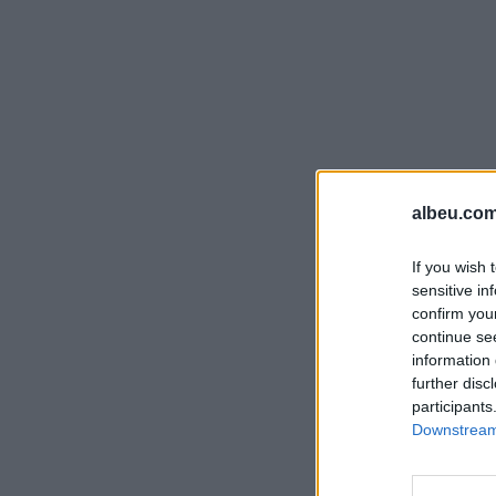
albeu.com
If you wish 
sensitive in
confirm you
continue se
information 
further disc
participants
Downstream 