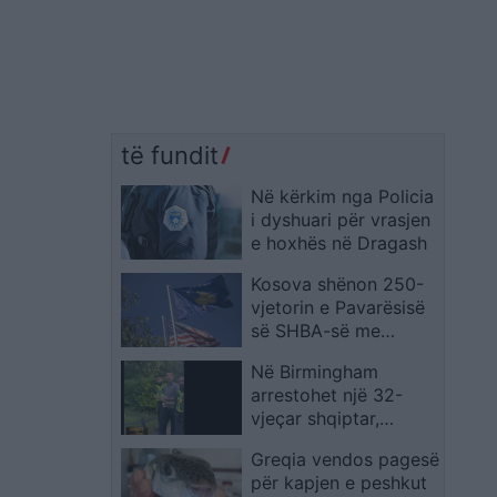
të fundit
Në kërkim nga Policia
i dyshuari për vrasjen
e hoxhës në Dragash
Kosova shënon 250-
vjetorin e Pavarësisë
së SHBA-së me
aktivitete të veçanta
Në Birmingham
arrestohet një 32-
vjeçar shqiptar,
dyshohet se la vetëm
Greqia vendos pagesë
fëmijët për të takuar
për kapjen e peshkut
një vajzë 14-vjeçare