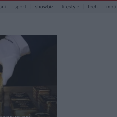
oni
sport
showbiz
lifestyle
tech
moti