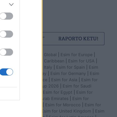
Esim for Global
|
Esim for Europe
|
Esim for Caribbean
|
Esim for USA
|
Esim for Italy
|
Esim for Spain
|
Esim
for Turkey
|
Esim for Germany
|
Esim
for Greece
|
Esim for Asia
|
Esim for
World Cup 2026
|
Esim for Saudi
Arabia
|
Esim for Egypt
|
Esim for
United Arab Emirates
|
Esim for
Balkans
|
Esim for Morocco
|
Esim for
China
|
Esim for United Kingdom
|
Esim