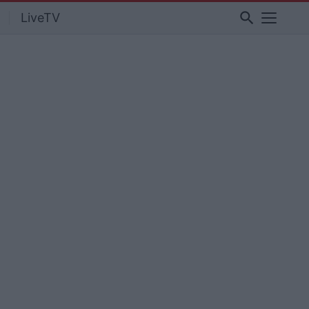
search
LiveTV