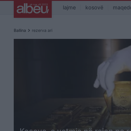
lajme
kosovë
maqed
keyboard_arrow_right
Ballina
rezerva ari