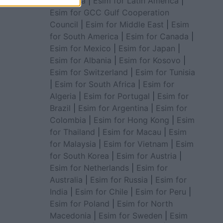
for Africa
|
Esim for Latin America
|
Esim for GCC Gulf Cooperation
Council
|
Esim for Middle East
|
Esim
for South America
|
Esim for Canada
|
Esim for Mexico
|
Esim for Japan
|
Esim for Albania
|
Esim for Kosovo
|
Esim for Switzerland
|
Esim for Tunisia
|
Esim for South Africa
|
Esim for
Algeria
|
Esim for Portugal
|
Esim for
Brazil
|
Esim for Argentina
|
Esim for
Colombia
|
Esim for Hong Kong
|
Esim
for Thailand
|
Esim for Macau
|
Esim
for Malaysia
|
Esim for Vietnam
|
Esim
for South Korea
|
Esim for Austria
|
Esim for Netherlands
|
Esim for
Australia
|
Esim for Russia
|
Esim for
India
|
Esim for Chile
|
Esim for Peru
|
Esim for Poland
|
Esim for North
Macedonia
|
Esim for Sweden
|
Esim