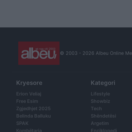
© 2003 -
2026 Albeu Online Medi
Kryesore
Kategori
Erion Veliaj
Lifestyle
Free Esim
Showbiz
Zgjedhjet 2025
Tech
Belinda Balluku
Shëndetësi
SPAK
Argetim
Kombëtarja
Enciklopedi