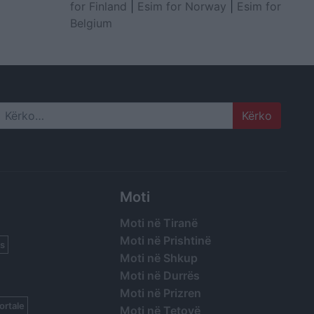
for Finland
|
Esim for Norway
|
Esim for
Belgium
Search
Moti
Moti në Tiranë
Moti në Prishtinë
s
Moti në Shkup
Moti në Durrës
Moti në Prizren
ortale
Moti në Tetovë