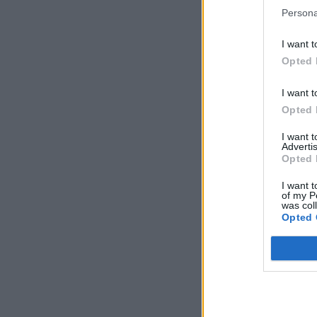
Persona
I want t
Opted 
I want t
Opted 
I want 
Advertis
Opted 
I want t
of my P
was col
Opted 