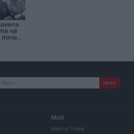
epelena:
htë një
 thirrje
rojë
etarëve
Search
Moti
Moti në Tiranë