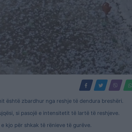
anit është zbardhur nga reshje të dendura breshëri.
si, si pasojë e intensitetit të lartë të reshjeve.
e kjo për shkak të rënieve të gurëve.