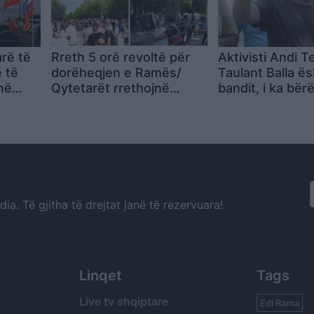
arë të
Rreth 5 orë revoltë për
Aktivisti Andi T
e të
dorëheqjen e Ramës/
Taulant Balla ës
në
Qytetarët rrethojnë
bandit, i ka bërë
S
Parlamentin,
policisë të usht
përshkallëzohet protesta
dhunë ndaj qyt
– përplasje, të shoqëruar
dhe efektivë të lënduar
(VIDEO)
a. Të gjitha të drejtat janë të rezervuara!
Linqet
Tags
Live tv shqiptare
Edi Rama