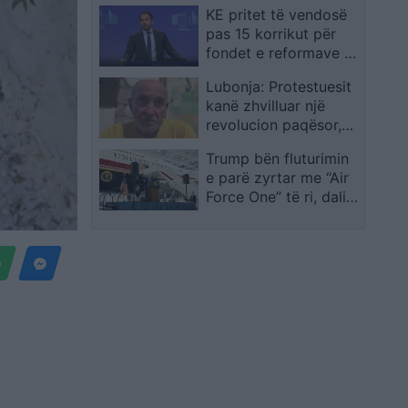
KE pritet të vendosë
dhe administrimin e
pas 15 korrikut për
rezervave
fondet e reformave në
Ballkanin Perëndimor
Lubonja: Protestuesit
kanë zhvilluar një
revolucion paqësor,
Rama po përdor gjuhë
Trump bën fluturimin
dhunuese dhe
e parë zyrtar me “Air
përçmuese
Force One” të ri, dalin
pamjet nga brendësia
e avionit gjigant