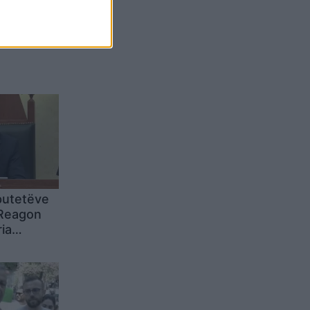
Belgium
putetëve
 Reagon
ia
dialogun
he jo