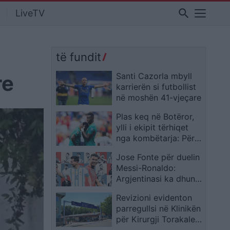
search
LiveTV
të fundit
re
Santi Cazorla mbyll
karrierën si futbollist
në moshën 41-vjeçare
Plas keq në Botëror,
ylli i ekipit tërhiqet
nga kombëtarja: Për
sa kohë që ky staf
Jose Fonte për duelin
teknik do të jetë në
Messi-Ronaldo:
krye…
Argjentinasi ka dhunti
hyjnore, por arritjet e
Revizioni evidenton
Cristiano Ronaldos
parregullsi në Klinikën
mbeten të
për Kirurgji Torakale,
pakrahasueshme
me dobësi në furnizim