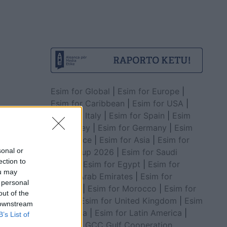
Esim for Global
|
Esim for Europe
|
Esim for Caribbean
|
Esim for USA
|
Esim for Italy
|
Esim for Spain
|
Esim
for Turkey
|
Esim for Germany
|
Esim
for Greece
|
Esim for Asia
|
Esim for
sonal or
World Cup 2026
|
Esim for Saudi
ection to
Arabia
|
Esim for Egypt
|
Esim for
ou may
United Arab Emirates
|
Esim for
 personal
Balkans
|
Esim for Morocco
|
Esim for
out of the
China
|
Esim for United Kingdom
|
Esim
 downstream
for Africa
|
Esim for Latin America
|
B’s List of
Esim for GCC Gulf Cooperation