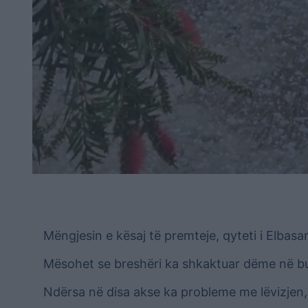
Mëngjesin e kësaj të premteje, qyteti i Elbas
Mësohet se breshëri ka shkaktuar dëme në bujqë
Ndërsa në disa akse ka probleme me lëvizjen, 