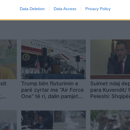
Data Deletion
Data Access
Privacy Policy
sit
Trump bën fluturimin e
Sulmet ndaj de
parë zyrtar me “Air Force
para Kuvendit/
,
One” të ri, dalin pamjet
Peleshi: Shqipër
uhë
nga brendësia e avionit
ndërtohet mbi 
gjigant
dhe respektin d
dhunën