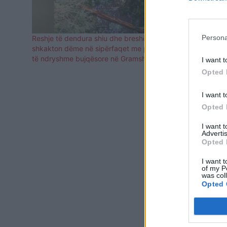
Persona
Reshje të dendura shiu dhe breshëri, stuhia
“Çmendet” mo
shkakton dëme në sipërfaqet me prodhime
kokër arre ç
të ndryshme bujqësore në Gramsh
(FOTO)
I want t
Opted 
I want t
Opted 
I want 
Advertis
Opted 
I want t
of my P
was col
Opted 