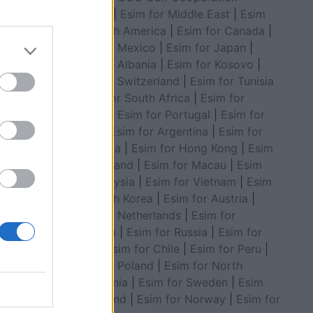
Council
|
Esim for Middle East
|
Esim
for South America
|
Esim for Canada
|
Esim for Mexico
|
Esim for Japan
|
 breshëri
Esim for Albania
|
Esim for Kosovo
|
Esim for Switzerland
|
Esim for Tunisia
|
Esim for South Africa
|
Esim for
Algeria
|
Esim for Portugal
|
Esim for
Brazil
|
Esim for Argentina
|
Esim for
Colombia
|
Esim for Hong Kong
|
Esim
for Thailand
|
Esim for Macau
|
Esim
for Malaysia
|
Esim for Vietnam
|
Esim
for South Korea
|
Esim for Austria
|
Esim for Netherlands
|
Esim for
Australia
|
Esim for Russia
|
Esim for
India
|
Esim for Chile
|
Esim for Peru
|
Esim for Poland
|
Esim for North
Macedonia
|
Esim for Sweden
|
Esim
for Finland
|
Esim for Norway
|
Esim for