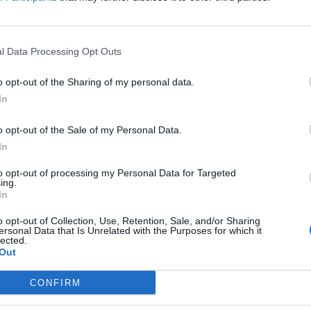
l Data Processing Opt Outs
ti në Greqi, breshëri sa një
E pazakontë, Tirana zbardhet nga
an rrjetat dhe prish të mbjellat
(FOTO LAJM)
o opt-out of the Sharing of my personal data.
In
o opt-out of the Sale of my Personal Data.
In
to opt-out of processing my Personal Data for Targeted
ing.
In
o opt-out of Collection, Use, Retention, Sale, and/or Sharing
ersonal Data that Is Unrelated with the Purposes for which it
lected.
Out
CONFIRM