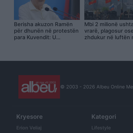
Berisha akuzon Ramën
Mbi 2 milionë usht
për dhunën në protestën
vrarë, plagosur os
para Kuvendit: U
zhdukur në luftën 
përdorën gaz lotsjellës,
Ukrainë, sipas CSI
ujë dhe forcë ndaj
protestuesve
© 2003 -
2026 Albeu Online Medi
Kryesore
Kategori
Erion Veliaj
Lifestyle