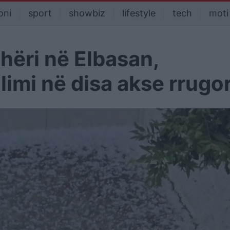
oni
sport
showbiz
lifestyle
tech
moti
hëri në Elbasan,
limi në disa akse rrugo