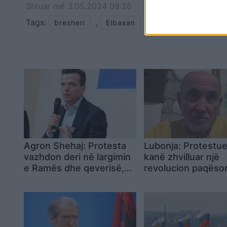
Shtuar
më
3.05.2024 09:26
Tags:
,
,
bresheri
Elbasan
reshje shiu
Agron Shehaj: Protesta
Lubonja: Protestue
vazhdon deri në largimin
kanë zhvilluar një
e Ramës dhe qeverisë,
revolucion paqësor
zyrtarët duhet të
Rama po përdor gj
përballen me drejtësinë
dhunuese dhe
përçmuese