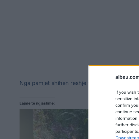
albeu.com
Nga pamjet shihen reshje të dendura të shiut 
If you wish 
sensitive in
Lajme të ngjashme:
confirm you
continue se
information 
further disc
participants
Downstream 