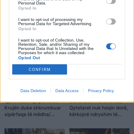
Personal Data.
Opted In
I want to opt-out of processing my
Personal Data for Targeted Advertising.
Opted In
E bujshme në Itali, Maldini
Zjarri masiv në Malin e
rrëfen të vërtetën e plotë
Krujës vihet nën kontroll/
I want to opt-out of Collection, Use,
Retention, Sale, and/or Sharing of my
pas dorëheqjes:
Mbrojtja: Aktualisht një
Personal Data that Is Unrelated with the
Presidenti Malago na tha
vatër aktive
Purposes for which it was collected.
Opted Out
mos prekni…
CONFIRM
Data Deletion
Data Access
Privacy Policy
Zjarri masiv që përfshiu
Sot dita e 71 e revoltës/
Krujën duke shkrumbuar
Qytetaret nuk heqin dorë,
sipërfaqe të mëdha/
kërkojnë ndryshim të
Rama: Shmangëm një
klasës politike: Rama jep
bilanc tragjik
dorëheqjen