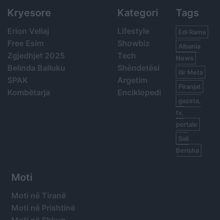
Kryesore
Kategori
Tags
Erion Veliaj
Lifestyle
Edi Rama
Free Esim
Showbiz
Albania
Zgjedhjet 2025
Tech
News
Belinda Balluku
Shëndetësi
Ilir Meta
SPAK
Argetim
Piranjat
Kombëtarja
Enciklopedi
gazeta,
tv,
portale
Sali
Berisha
Moti
Moti në Tiranë
Moti në Prishtinë