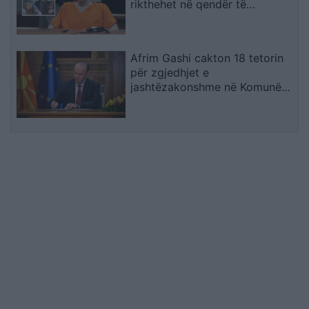
rikthehet në qendër të
vëmendjes
Afrim Gashi cakton 18 tetorin
për zgjedhjet e
jashtëzakonshme në Komunën
e Bërvenicës