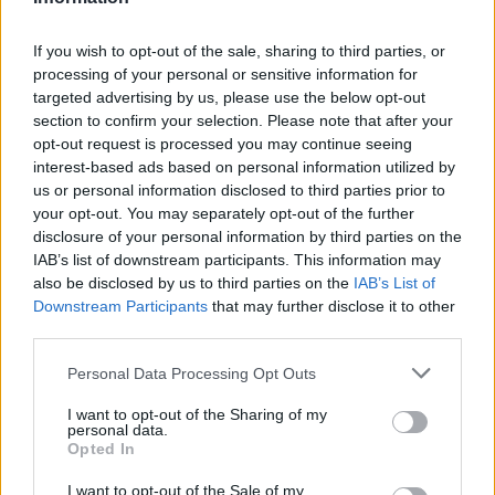
Shtuar
më
12.11.2025 17:10
Tags:
,
rama
veliaj
If you wish to opt-out of the sale, sharing to third parties, or
processing of your personal or sensitive information for
targeted advertising by us, please use the below opt-out
section to confirm your selection. Please note that after your
opt-out request is processed you may continue seeing
interest-based ads based on personal information utilized by
us or personal information disclosed to third parties prior to
your opt-out. You may separately opt-out of the further
disclosure of your personal information by third parties on the
IAB’s list of downstream participants. This information may
also be disclosed by us to third parties on the
IAB’s List of
Downstream Participants
that may further disclose it to other
third parties.
FOTOT/ Me tatuazh dhe
Kriset raporti mes Butrint
Personal Data Processing Opt Outs
orë në dorë, kush është
Imerit dhe aktores turke
mashkulli që shoqëron
Su Burcu? Detaji që ngriti
I want to opt-out of the Sharing of my
personal data.
Luana Vjollcën me
dyshimet
Opted In
pushime?!
I want to opt-out of the Sale of my