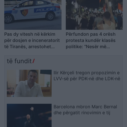
Pas dy vitesh në kërkim
Përfundon pas 4 orësh
për dosjen e inceneratorit
protesta kundër klasës
të Tiranës, arrestohet
politike: “Nesër më
Renardo Nallbani në
shumë!”
Palasë
të fundit
Ilir Kërçeli tregon propozimin e
LVV-së për PDK-në dhe LDK-në
Barcelona mbron Marc Bernal
dhe përgatit rinovimin e tij