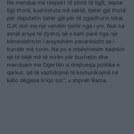
Ne mendua me respekt të plotë të ligjit, sepse
ligji thotë, kushtetuta më saktë, tjetër gjë thotë
për deputetin tjetër gjë për të zgjedhurin lokal.
GJK doli me një vendim tjetër nga i yni. Nuk ka
asnjë arsye të dyshoj që e kam parë nga një
këndvështrim i arsyeshëm pavarësisht se i
kundër më tonin. Ne po e mbështesim bashkin
që të bëjë më të mirën për buxhetin dhe
menduam me Ogertën si drejtuesja politike e
qarkut, që të vazhdojmë të komunikojmë në
këto dëgjesa si kjo sot”, u shpreh Rama.