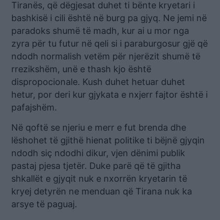
Tiranës, që dëgjesat duhet ti bënte kryetari i
bashkisë i cili është në burg pa gjyq. Ne jemi në
paradoks shumë të madh, kur ai u mor nga
zyra për tu futur në qeli si i paraburgosur gjë që
ndodh normalish vetëm për njerëzit shumë të
rrezikshëm, unë e thash kjo është
dispropocionale. Kush duhet hetuar duhet
hetur, por deri kur gjykata e nxjerr fajtor është i
pafajshëm.
Në qoftë se njeriu e merr e fut brenda dhe
lëshohet të gjithë hienat politike ti bëjnë gjyqin
ndodh siç ndodhi dikur, vjen dënimi publik
pastaj pjesa tjetër. Duke parë që të gjitha
shkallët e gjyqit nuk e nxorrën kryetarin të
kryej detyrën ne menduan që Tirana nuk ka
arsye të paguaj.