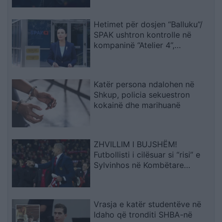
Hetimet për dosjen “Balluku”/
SPAK ushtron kontrolle në
kompaninë “Atelier 4”,
sekuestrohet projekti i
arredimit të vilës luksoze
Katër persona ndalohen në
Shkup, policia sekuestron
kokainë dhe marihuanë
ZHVILLIM I BUJSHËM!
Futbollisti i cilësuar si “risi” e
Sylvinhos në Kombëtare
ndërpret kontratën me klubin,
zbulohet arsyeja
Vrasja e katër studentëve në
Idaho që tronditi SHBA-në