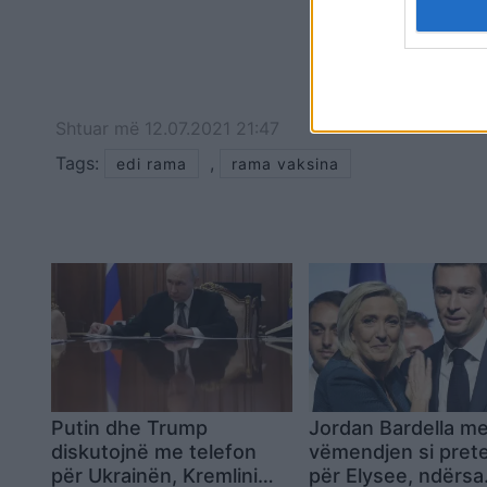
Shtuar
më
12.07.2021 21:47
Tags:
,
edi rama
rama vaksina
Putin dhe Trump
Jordan Bardella me
diskutojnë me telefon
vëmendjen si pret
për Ukrainën, Kremlini
për Elysee, ndërsa