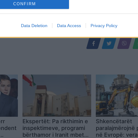
CONFIRM
Data Deletion
Data Access
Privacy Policy
rr
Ekspertët: Pa rikthimin e
Shkencëtarët
endent
inspektimeve, programi
paralajmërojnë 
bërthamor i Iranit mbetet
në Evropë: verat