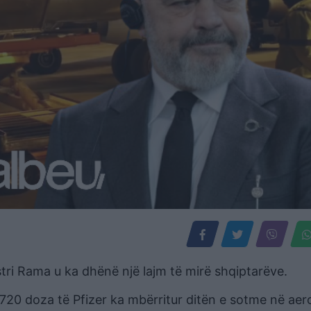
tri Rama u ka dhënë një lajm të mirë shqiptarëve.
 720 doza të Pfizer ka mbërritur ditën e sotme në aer