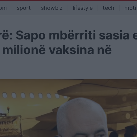
oni
sport
showbiz
lifestyle
tech
moti
ë: Sapo mbërriti sasia 
2 milionë vaksina në