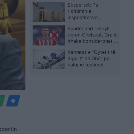
Ekspertët: Pa
Le Pen mbetet jashtë
rikthimin e
garës
inspektimeve,
programi bërthamor i
Sunderland i mbyll
Iranit mbetet i
derën Chelseat, Granit
paverifikueshëm
Xhaka konsiderohet i
plotësisht
pashitshëm
Kamerat e “Qytetit të
Sigurt” në Ohër po
kalojnë testimet
finale, aktivizimi i
plotë pritet së shpejti
në gjithë qytetin
oportin