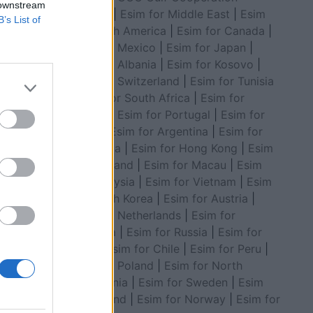
 downstream
Council
|
Esim for Middle East
|
Esim
B’s List of
for South America
|
Esim for Canada
|
Esim for Mexico
|
Esim for Japan
|
Esim for Albania
|
Esim for Kosovo
|
Esim for Switzerland
|
Esim for Tunisia
|
Esim for South Africa
|
Esim for
Algeria
|
Esim for Portugal
|
Esim for
Brazil
|
Esim for Argentina
|
Esim for
në Rinas
Colombia
|
Esim for Hong Kong
|
Esim
for Thailand
|
Esim for Macau
|
Esim
for Malaysia
|
Esim for Vietnam
|
Esim
for South Korea
|
Esim for Austria
|
Esim for Netherlands
|
Esim for
Australia
|
Esim for Russia
|
Esim for
India
|
Esim for Chile
|
Esim for Peru
|
Esim for Poland
|
Esim for North
Macedonia
|
Esim for Sweden
|
Esim
for Finland
|
Esim for Norway
|
Esim for