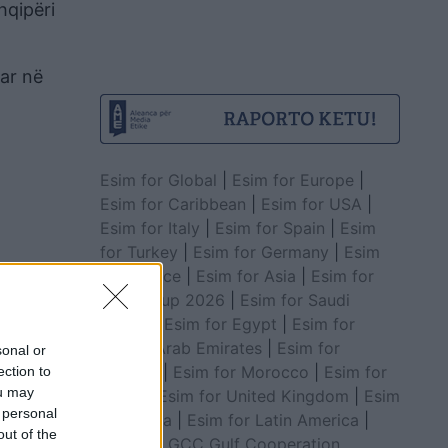
hqipëri
uar në
Esim for Global
|
Esim for Europe
|
Esim for Caribbean
|
Esim for USA
|
Esim for Italy
|
Esim for Spain
|
Esim
for Turkey
|
Esim for Germany
|
Esim
for Greece
|
Esim for Asia
|
Esim for
World Cup 2026
|
Esim for Saudi
Arabia
|
Esim for Egypt
|
Esim for
United Arab Emirates
|
Esim for
sonal or
Balkans
|
Esim for Morocco
|
Esim for
ection to
ou may
China
|
Esim for United Kingdom
|
Esim
 personal
for Africa
|
Esim for Latin America
|
out of the
Esim for GCC Gulf Cooperation