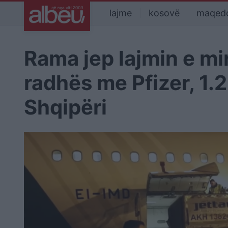
lajme
kosovë
maqed
Rama jep lajmin e mir
radhës me Pfizer, 1.
Shqipëri