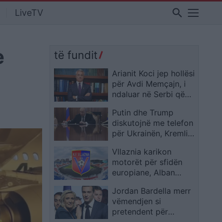
search
LiveTV
e
të fundit
Arianit Koci jep hollësi
për Avdi Memçajn, i
ndaluar në Serbi që
nga 20 maji
Putin dhe Trump
diskutojnë me telefon
për Ukrainën, Kremlini
flet për rrugë
Vllaznia karikon
diplomatike, reagon
motorët për sfidën
edhe Zelensky
europiane, Alban
Xhaferi i çon sinjal
Jordan Bardella merr
Malishevës me
vëmendjen si
treshen Balaj-
pretendent për
Gurishta-Murataj
Elysee, ndërsa Marine