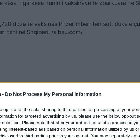
 kësaj ngarkese numri i vaksinave të zbarkuara në S
720 doza të vaksinës Pfizer mbërritën sot, duke e ç
ri tani në Shqipëri. /albeu.com/
 -
Do Not Process My Personal Information
to opt-out of the sale, sharing to third parties, or processing of your per
formation for targeted advertising by us, please use the below opt-out s
r selection. Please note that after your opt-out request is processed y
eing interest-based ads based on personal information utilized by us or
disclosed to third parties prior to your opt-out. You may separately opt-