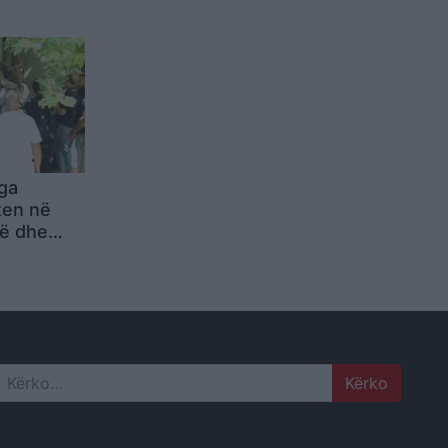
e më
nga
ten në
rë dhe
ullohen
nat!
Search