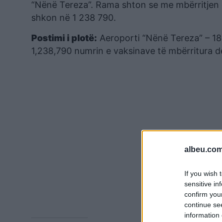
“Nënë Tereza”. Rama shton se me mbërritjen e
shkon në 1 238 790.
Postimi i plotë:
Aeroporti “Nënë Tereza” – 18,
1,238,790 numrin e vaksinave të mbërritura de
albeu.com
If you wish 
sensitive in
confirm you
continue se
information 