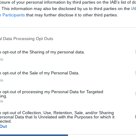
losure of your personal information by third parties on the IAB’s list of
. This information may also be disclosed by us to third parties on the
IA
Participants
that may further disclose it to other third parties.
l Data Processing Opt Outs
o opt-out of the Sharing of my personal data.
In
jmin e mirë: Sapo kanë
Rama jep lajmin e mirë: Mbërrijnë 
i 14 mijë vaksina Pfizer
11 700 vaksina Pfizer
o opt-out of the Sale of my Personal Data.
In
to opt-out of processing my Personal Data for Targeted
ing.
In
o opt-out of Collection, Use, Retention, Sale, and/or Sharing
ersonal Data that Is Unrelated with the Purposes for which it
lected.
Out