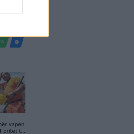
Belgium
për vapën
 pritet të