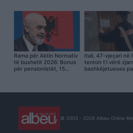
flet për rrugë
Marine Le Pen mbe
diplomatike, reagon edhe
jashtë garës
Zelensky
Rama për Aktin Normativ
Itali, 47-vjeçari në 
të buxhetit 2026: Bonus
tenton t’i vërë zjar
për pensionistët, 15
bashkëjetueses p
milionë euro më shumë
debatit, ndalet në 
për pacientët me kancer
e fundit
dhe paga më të larta për
mjekët e urgjencës
© 2003 -
2026 Albeu Online Medi