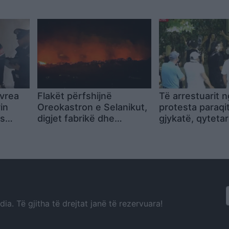
tet
i paverifikueshëm
bëhen gjithnjë 
plotësisht
ekstreme
Ivrea
Flakët përfshijnë
Të arrestuarit 
rin
Oreokastron e Selanikut,
protesta paraqi
as
digjet fabrikë dhe
gjykatë, qyteta
çastin
shtohet rreziku për zonat
aktivistë grumb
e banuara
jashtë: Lironi çu
a. Të gjitha të drejtat janë të rezervuara!