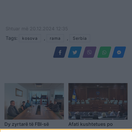
Shtuar
më
20.12.2024 12:35
Tags:
,
,
kosova
rama
Serbia
Dy zyrtarë të FBI-së
Afati kushtetues po
vizitojnë Shërbimin
afrohet, opozita kritikohet