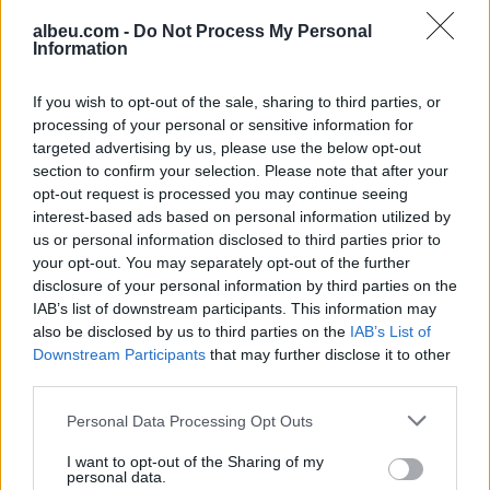
Korrektues të Kosovës, në
për bllokimin e
albeu.com -
Do Not Process My Personal
fokus terrorizmi dhe
institucioneve të reja në
Information
rreziqet e sigurisë
Kosovë
If you wish to opt-out of the sale, sharing to third parties, or
processing of your personal or sensitive information for
targeted advertising by us, please use the below opt-out
section to confirm your selection. Please note that after your
opt-out request is processed you may continue seeing
interest-based ads based on personal information utilized by
Prishtinë, raportohet për
Gjini: Aleanca nuk
us or personal information disclosed to third parties prior to
mjet të dyshuar
bashkëpunon me Kurtin,
your opt-out. You may separately opt-out of the further
shpërthyes në Stacionin e
edhe nëse i ofrohet
disclosure of your personal information by third parties on the
Autobusëve
gjysma e qeverisë
IAB’s list of downstream participants. This information may
also be disclosed by us to third parties on the
IAB’s List of
Downstream Participants
that may further disclose it to other
third parties.
Personal Data Processing Opt Outs
I want to opt-out of the Sharing of my
Dibrani pret zyrtarë të
Nga Nexhat Daci te
personal data.