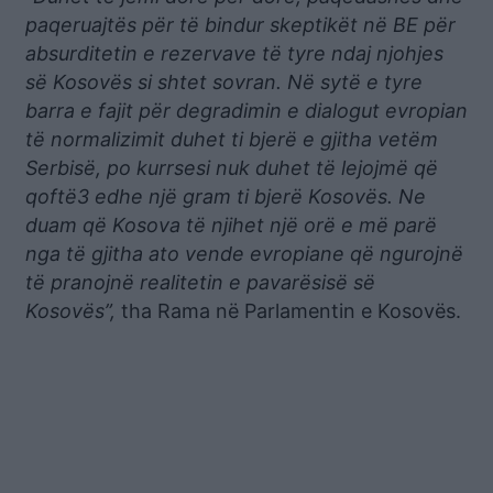
paqeruajtës për të bindur skeptikët në BE për
absurditetin e rezervave të tyre ndaj njohjes
së Kosovës si shtet sovran. Në sytë e tyre
barra e fajit për degradimin e dialogut evropian
të normalizimit duhet ti bjerë e gjitha vetëm
Serbisë, po kurrsesi nuk duhet të lejojmë që
qoftë3 edhe një gram ti bjerë Kosovës. Ne
duam që Kosova të njihet një orë e më parë
nga të gjitha ato vende evropiane që ngurojnë
të pranojnë realitetin e pavarësisë së
Kosovës”,
tha Rama në Parlamentin e Kosovës.