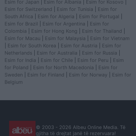
Esim for Japan
|
Esim for Albania
|
Esim for Kosovo
|
Esim for Switzerland
|
Esim for Tunisia
|
Esim for
South Africa
|
Esim for Algeria
|
Esim for Portugal
|
Esim for Brazil
|
Esim for Argentina
|
Esim for
Colombia
|
Esim for Hong Kong
|
Esim for Thailand
|
Esim for Macau
|
Esim for Malaysia
|
Esim for Vietnam
|
Esim for South Korea
|
Esim for Austria
|
Esim for
Netherlands
|
Esim for Australia
|
Esim for Russia
|
Esim for India
|
Esim for Chile
|
Esim for Peru
|
Esim
for Poland
|
Esim for North Macedonia
|
Esim for
Sweden
|
Esim for Finland
|
Esim for Norway
|
Esim for
Belgium
© 2003 -
2026 Albeu Online Media. Të
gjitha të drejtat janë të rezervuara!