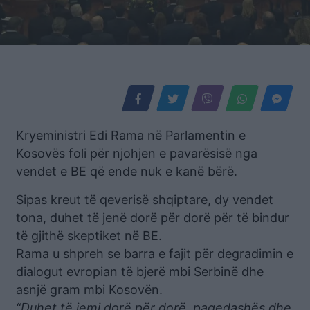
Kryeministri Edi Rama në Parlamentin e
Kosovës foli për njohjen e pavarësisë nga
vendet e BE që ende nuk e kanë bërë.
Sipas kreut të qeverisë shqiptare, dy vendet
tona, duhet të jenë dorë për dorë për të bindur
të gjithë skeptiket në BE.
Rama u shpreh se barra e fajit për degradimin e
dialogut evropian të bjerë mbi Serbinë dhe
asnjë gram mbi Kosovën.
“Duhet të jemi dorë për dorë, paqedashës dhe