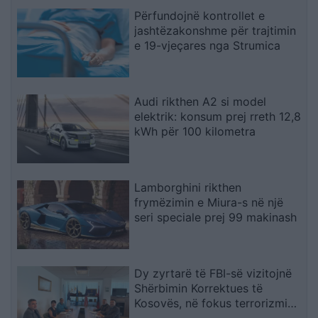
Përfundojnë kontrollet e
jashtëzakonshme për trajtimin
e 19-vjeçares nga Strumica
Audi rikthen A2 si model
elektrik: konsum prej rreth 12,8
kWh për 100 kilometra
Lamborghini rikthen
frymëzimin e Miura-s në një
seri speciale prej 99 makinash
Dy zyrtarë të FBI-së vizitojnë
Shërbimin Korrektues të
Kosovës, në fokus terrorizmi
dhe rreziqet e sigurisë