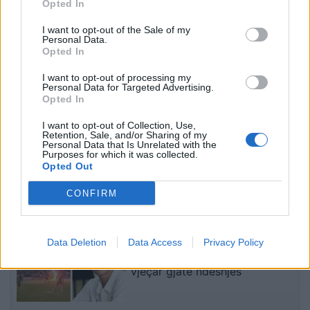
FBI-së, diskutohet forcimi
Albulena Haxhiu: kush e
Opted In
i sigurisë dhe parandalimi
ka udhëhequr Kuvendin e
I want to opt-out of the Sale of my
i terrorizmit
Kosovës që nga viti 2001?
Personal Data.
Opted In
I want to opt-out of processing my
Personal Data for Targeted Advertising.
Opted In
I want to opt-out of Collection, Use,
Retention, Sale, and/or Sharing of my
Personal Data that Is Unrelated with the
Infektologu Gashi: Malaria
Takimi i sotëm mes Kurtit
Purposes for which it was collected.
është sëmundje e
dhe Abdixhikut, analistët
Opted Out
rrezikshme, rastet në
shohin hapësirë për
Kosovë vijnë nga zonat
zhbllokimin e
CONFIRM
endemike
institucioneve
të fundit
Tragjedi në futbollin tajlandez,
Data Deletion
Data Access
Privacy Policy
rrufeja i merr jetën lojtarit 24-
vjeçar gjatë ndeshjes