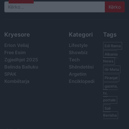
Search
Kryesore
Kategori
Tags
Erion Veliaj
Lifestyle
Edi Rama
Free Esim
Showbiz
Albania
Zgjedhjet 2025
Tech
News
Belinda Balluku
Shëndetësi
Ilir Meta
SPAK
Argetim
Piranjat
Kombëtarja
Enciklopedi
gazeta,
tv,
portale
Sali
Berisha