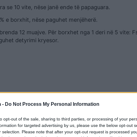
tra se 10 vite, nëse janë ende të papaguara.
50% e borxhit, nëse paguhet menjëherë.
brenda 12 muajve. Për borxhet nga 1 deri në 5 vite: Fs
uhet detyrimi kryesor.
 -
Do Not Process My Personal Information
to opt-out of the sale, sharing to third parties, or processing of your per
formation for targeted advertising by us, please use the below opt-out s
erë, do të ofrohet mundësia për një marrëveshje 12
r selection. Please note that after your opt-out request is processed y