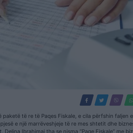
paketë të re të Paqes Fiskale, e cila përfshin faljen e
esë e një marrëveshjeje të re mes shtetit dhe biznes
t, Delina Ibrahimaj tha se nisma “Paqe Fiskale” me bi