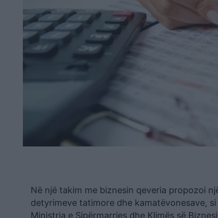
Në një takim me biznesin qeveria propozoi një 
detyrimeve tatimore dhe kamatëvonesave, si pj
Ministrja e Sipërmarrjes dhe Klimës së Biznesi