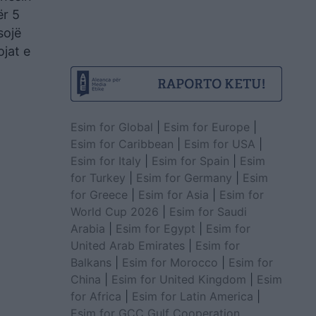
ër 5
sojë
ojat e
Esim for Global
|
Esim for Europe
|
Esim for Caribbean
|
Esim for USA
|
Esim for Italy
|
Esim for Spain
|
Esim
for Turkey
|
Esim for Germany
|
Esim
for Greece
|
Esim for Asia
|
Esim for
World Cup 2026
|
Esim for Saudi
Arabia
|
Esim for Egypt
|
Esim for
United Arab Emirates
|
Esim for
Balkans
|
Esim for Morocco
|
Esim for
China
|
Esim for United Kingdom
|
Esim
for Africa
|
Esim for Latin America
|
Esim for GCC Gulf Cooperation