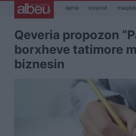
lajme
kosovë
maqed
Qeveria propozon “Pa
borxheve tatimore më
biznesin