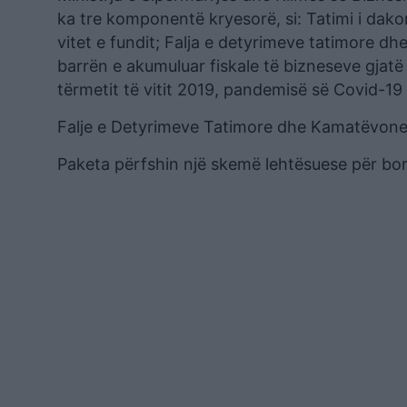
ka tre komponentë kryesorë, si: Tatimi i dakor
vitet e fundit; Falja e detyrimeve tatimore d
barrën e akumuluar fiskale të bizneseve gjatë 
tërmetit të vitit 2019, pandemisë së Covid-19
Falje e Detyrimeve Tatimore dhe Kamatëvon
Paketa përfshin një skemë lehtësuese për borx