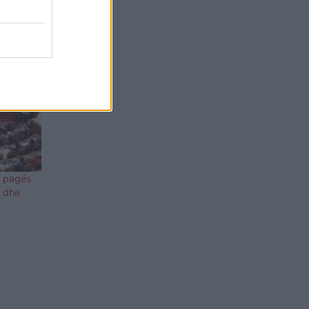
e pagës
6 dhe