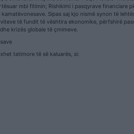
tësuar mbi fitimin; Rishikimi i pasqyrave financiare p
he kamatëvonesave. Sipas saj kjo nismë synon të lehtë
viteve të fundit të vështira ekonomike, përfshirë pas
 dhe krizës globale të çmimeve.
esave
het tatimore të së kaluarës, si: