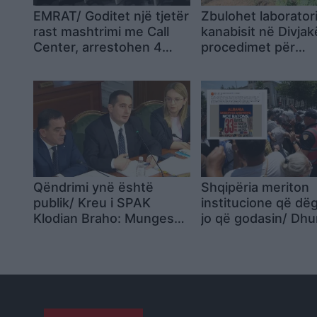
EMRAT/ Goditet një tjetër
Zbulohet laboratori
rast mashtrimi me Call
kanabisit në Divjakë
Center, arrestohen 4
procedimet për
persona, nën hetim 61
shpërdorim detyre
punonjës
zyrtarëve
Qëndrimi ynë është
Shqipëria meriton
publik/ Kreu i SPAK
institucione që dëg
Klodian Braho: Mungesa
jo që godasin/ Dh
e një mase sigurimi
ndaj protestuesve,
dëmton një hetim,
reagojnë Demokra
mendoj se Balluku
Evropianë: Në vend
s’duhet të ketë imunitet
dialogojnë përdori
shkopinj gome