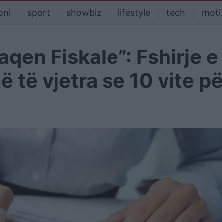
oni
sport
showbiz
lifestyle
tech
moti
qen Fiskale”: Fshirje e
 të vjetra se 10 vite pë