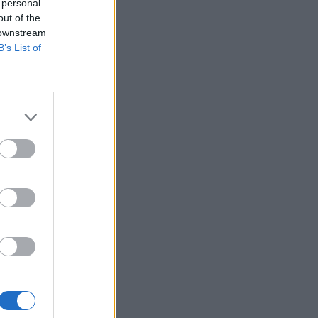
Belgium
 personal
out of the
dërtojë
 downstream
n
B’s List of
atim-
het një
riudhë 3
. Nëse
ë parë,
në
k do të