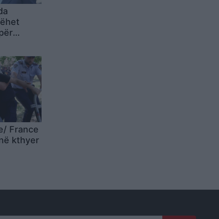
da
bëhet
për
përgjigjet
a
shkelje të
të them si
arrja,
e/ France
anë kthyer
daj
stuesit
eqjen e
ama