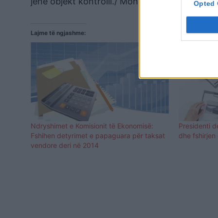
jenë objekt kontrolli./ Monitor
Opted 
Lajme të ngjashme:
Ndryshimet e Komisionit të Ekonomisë:
Presidenti d
Fshihen detyrimet e papaguara për taksat
dhe fshirjen
vendore deri në 2014