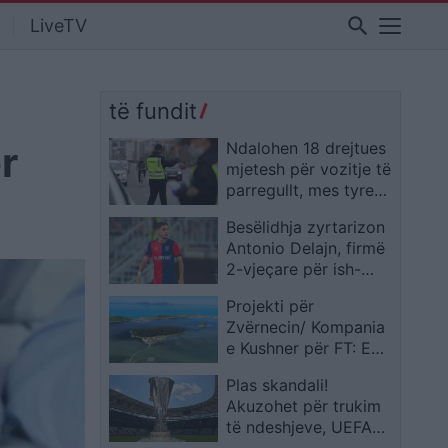
search
LiveTV
të fundit
r
Ndalohen 18 drejtues
mjetesh për vozitje të
parregullt, mes tyre
edhe dy të mitur
Besëlidhja zyrtarizon
Antonio Delajn, firmë
2-vjeçare për ish-
mesfushorin e
Projekti për
Vllaznisë dhe
Zvërnecin/ Kompania
Elbasanit
e Kushner për FT: E
ardhmja e tij do të
Plas skandali!
përcaktohet
Akuzohet për trukim
përfundimisht nga
të ndeshjeve, UEFA
Shqipëria dhe populli
përjashton skuadrën