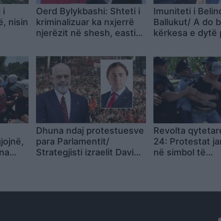
 i
Oerd Bylykbashi: Shteti i
Imuniteti i Belin
, nisin
kriminalizuar ka nxjerrë
Ballukut/ A do 
njerëzit në shesh, easti
kërkesa e dytë 
 ndaj
Balluku, korrupsion i
arrestim? Ja si 
organizuar shtetëror
kreu i SPAK par
deputeteve: Ka 
ligjeve, s’mund 
do jetë vendimm
por…
Dhuna ndaj protestuesve
Revolta qytetar
jojnë,
para Parlamentit/
24: Protestat j
una
Strategjisti izraelit David
në simbol të
Zaikin “shuplakë” Ramës:
pakënaqësisë n
tët
Përdorimi i forcës nuk
qeverisë, prote
 që të
sjell stabilitet, më kujton
kërkojnë dorëh
n
Maidan në 2014!
kryeministrit R