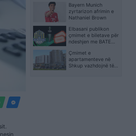
shqiptar
Bayern Munich
nga Liga e Europës
zyrtarizon afrimin e
Nathaniel Brown
Elbasani publikon
çmimet e biletave për
ndeshjen me BATE
Borisov në
Çmimet e
Conference League
apartamenteve në
Shkup vazhdojnë të
shënojnë rritje
it.
znesin