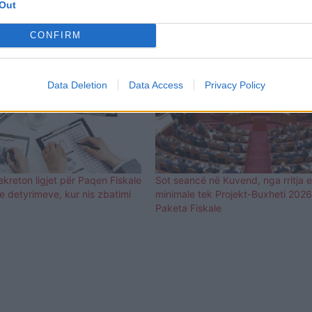
Out
CONFIRM
Data Deletion
Data Access
Privacy Policy
ekreton ligjet për Paqen Fiskale
Sot seancë në Kuvend, nga rritja 
 e detyrimeve, kur nis zbatimi
minimale tek Projekt-Buxheti 202
Paketa Fiskale