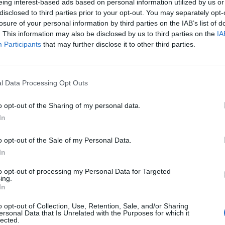
eing interest-based ads based on personal information utilized by us or
disclosed to third parties prior to your opt-out. You may separately opt-
rëdhënie të re bashkëpunimi me biznesin, që synon të n
losure of your personal information by third parties on the IAB’s list of
ë kenë mundësi të rregullojnë të shkuarën dhe të eci
. This information may also be disclosed by us to third parties on the
IA
Participants
that may further disclose it to other third parties.
on që mbi fitimin e dakortësuar aplikohet norma e t
do fitim shtesë që biznesi zgjedh të deklarojë, apliko
l Data Processing Opt Outs
 kontrolli tatimor për periudhën e marrëveshjes .
o opt-out of the Sharing of my personal data.
o biznesi që është subjekt i tatim-fitimit, për një pe
In
eset që pranojnë të hyjnë në këtë marrëveshje me
çdo kontroll tatimor, përfshirë kontrollin e thelluar
o opt-out of the Sale of my Personal Data.
In
itim më të lartë se ai i dakordësuar me administratën
tohet me 5%”.
to opt-out of processing my Personal Data for Targeted
ing.
htë edhe Rishikimi i Pasqyrave Financiare. Për herë t
In
imet e së kaluarës pa u penalizuar. Aplikuesit paguaj
o opt-out of Collection, Use, Retention, Sale, and/or Sharing
apo kamatëvonesë nuk aplikohet; Vitet përkatëse nu
ersonal Data that Is Unrelated with the Purposes for which it
lected.