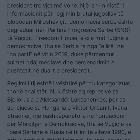
president tre vjet më vonë. Një ish-ministër i
informacionit për regjimin brutal jugosllav të
Slobodan Millosheviçit, demokracia serbe është
degraduar nën Partinë Progresive Serbe (SNS)
të Vuçiqit. Freedom House, e cila mat fuqinë e
demokracive, tha se Serbia ra nga “e lirë” në
“pa parti” në vitin 2019, duke përmendur
sulmet ndaj mediave dhe përqendrimin e
pushtetit në duart e presidentit.
Regjimi i tij është i vështirë për t’u kategorizuar,
thonë analistët. Nuk është aq represive sa
Bjellorusia e Aleksandër Lukashenkos, por as
aq lejuese sa Hungaria e Viktor Orbanit. Ivana
Stradner, një bashkëpunëtore në Fondacionin
për Mbrojtjen e Demokracive, tha se Vuçiç e ka
“bërë Serbinë si Rusia në fillim të viteve 1990, e