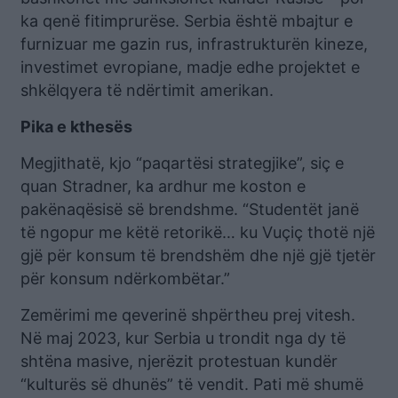
ka qenë fitimprurëse. Serbia është mbajtur e
furnizuar me gazin rus, infrastrukturën kineze,
investimet evropiane, madje edhe projektet e
shkëlqyera të ndërtimit amerikan.
Pika e kthesës
Megjithatë, kjo “paqartësi strategjike”, siç e
quan Stradner, ka ardhur me koston e
pakënaqësisë së brendshme. “Studentët janë
të ngopur me këtë retorikë… ku Vuçiç thotë një
gjë për konsum të brendshëm dhe një gjë tjetër
për konsum ndërkombëtar.”
Zemërimi me qeverinë shpërtheu prej vitesh.
Në maj 2023, kur Serbia u trondit nga dy të
shtëna masive, njerëzit protestuan kundër
“kulturës së dhunës” të vendit. Pati më shumë