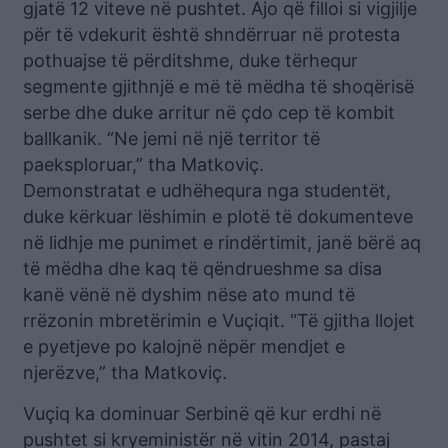
gjatë 12 viteve në pushtet. Ajo që filloi si vigjilje
për të vdekurit është shndërruar në protesta
pothuajse të përditshme, duke tërhequr
segmente gjithnjë e më të mëdha të shoqërisë
serbe dhe duke arritur në çdo cep të kombit
ballkanik. “Ne jemi në një territor të
paeksploruar,” tha Matkoviç.
Demonstratat e udhëhequra nga studentët,
duke kërkuar lëshimin e plotë të dokumenteve
në lidhje me punimet e rindërtimit, janë bërë aq
të mëdha dhe kaq të qëndrueshme sa disa
kanë vënë në dyshim nëse ato mund të
rrëzonin mbretërimin e Vuçiqit. “Të gjitha llojet
e pyetjeve po kalojnë nëpër mendjet e
njerëzve,” tha Matkoviç.
Vuçiq ka dominuar Serbinë që kur erdhi në
pushtet si kryeministër në vitin 2014, pastaj