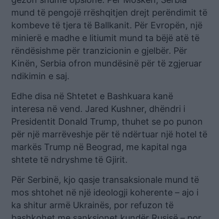
mund të pengojë rrëshqitjen drejt perëndimit të
kombeve të tjera të Ballkanit. Për Evropën, një
minierë e madhe e litiumit mund ta bëjë atë të
rëndësishme për tranzicionin e gjelbër. Për
Kinën, Serbia ofron mundësinë për të zgjeruar
ndikimin e saj.
Edhe disa në Shtetet e Bashkuara kanë
interesa në vend. Jared Kushner, dhëndri i
Presidentit Donald Trump, thuhet se po punon
për një marrëveshje për të ndërtuar një hotel të
markës Trump në Beograd, me kapital nga
shtete të ndryshme të Gjirit.
Për Serbinë, kjo qasje transaksionale mund të
mos shtohet në një ideologji koherente – ajo i
ka shitur armë Ukrainës, por refuzon të
bashkohet me sanksionet kundër Rusisë – por