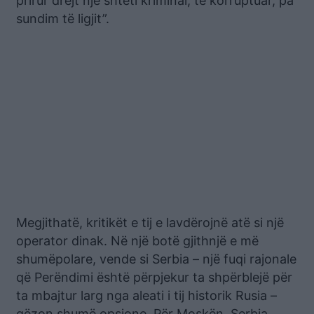
prirur drejt një shteti kriminal, të korruptuar, pa
sundim të ligjit”.
Megjithatë, kritikët e tij e lavdërojnë atë si një
operator dinak. Në një botë gjithnjë e më
shumëpolare, vende si Serbia – një fuqi rajonale
që Perëndimi është përpjekur ta shpërblejë për
ta mbajtur larg nga aleati i tij historik Rusia –
gëzon shumë opsione. Për Moskën, Serbia