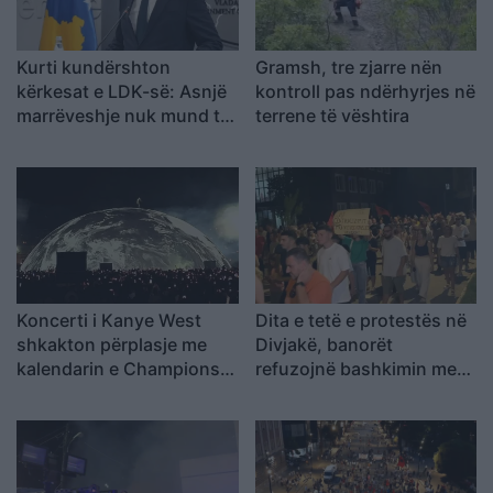
Kurti kundërshton
Gramsh, tre zjarre nën
kërkesat e LDK-së: Asnjë
kontroll pas ndërhyrjes në
marrëveshje nuk mund të
terrene të vështira
zhbëjë vullnetin qytetar
Koncerti i Kanye West
Dita e tetë e protestës në
shkakton përplasje me
Divjakë, banorët
kalendarin e Champions
refuzojnë bashkimin me
League në Kazakistan
Lushnjen