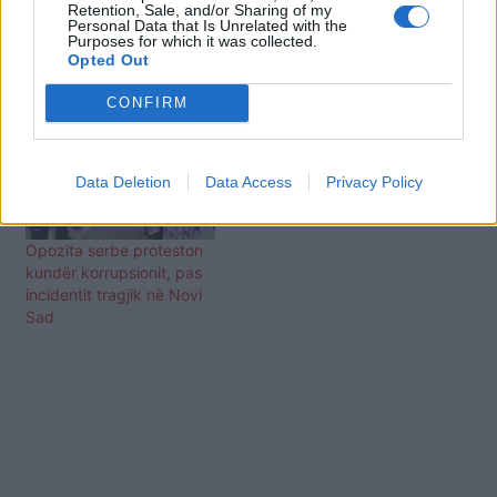
Retention, Sale, and/or Sharing of my
Demonstratat masive në
Vijojnë protestat në Serbi,
Personal Data that Is Unrelated with the
Serbi, Vuçiç fal 13
qytetarët qëndruan 15
Purposes for which it was collected.
protestues
minuta në heshtje në
Opted Out
kujtim të viktimave të
Novi Sad
CONFIRM
Data Deletion
Data Access
Privacy Policy
Opozita serbe proteston
kundër korrupsionit, pas
incidentit tragjik në Novi
Sad