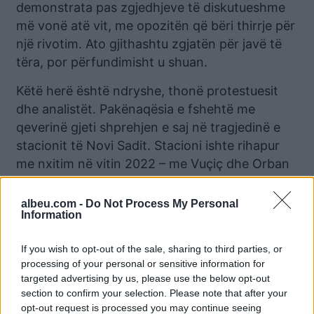
demonstrata pas zgjedhjeve të diskutueshme
më vonë atë vit, me opozitën që bëri thirrje për
një rivotim. Ato gjithashtu zgjatën për javë të
tëra, por përfundimisht u shuan.
Këtë herë është ndryshe, thonë protestuesit
dhe analistët. Pakënaqësia e fshehtë me
qeverinë gjeti shprehjen e saj në tragjedinë e
stacionit të Novi Sadit. Stacioni ishte rihapur
me nxitim në vitin 2022 – me Vuçiç dhe Orban
të pranishëm – përpara zgjedhjeve të mbajtura
atë vit, përpara se të mbyllej për më shumë
albeu.com -
Do Not Process My Personal
Information
punë nga një kompani kineze dhe
nënkontraktorët e saj. Matkoviç tha se serbët
If you wish to opt-out of the sale, sharing to third parties, or
mendonin se projekti ishte “i gjurmuar shpejt”
processing of your personal or sensitive information for
dhe “i shtyrë nga elitat politike”. Ajo u rihap në
targeted advertising by us, please use the below opt-out
korrik 2024, vetëm katër muaj përpara se
section to confirm your selection. Please note that after your
tenda e saj e sapondërtuar të shembej.
opt-out request is processed you may continue seeing