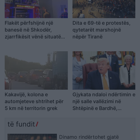
Flakët përfshijnë një
Dita e 69-të e protestës,
banesë në Shkodër,
qytetarët marshojnë
zjarrfikësit vënë situatën
nëpër Tiranë
nën kontroll
Kakavijë, kolona e
Gjykata ndaloi ndërtimin e
automjeteve shtrihet për
një salle vallëzimi në
5 km në territorin grek
Shtëpinë e Bardhë,
reagon Trump: Do ta
çojmë çështjen në
të fundit
Gjykatën e Lartë
Dinamo rindërtohet gjatë