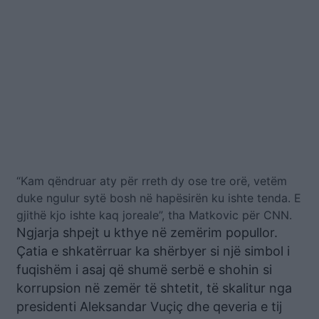
“Kam qëndruar aty për rreth dy ose tre orë, vetëm
duke ngulur sytë bosh në hapësirën ku ishte tenda. E
gjithë kjo ishte kaq joreale”, tha Matkovic për CNN.
Ngjarja shpejt u kthye në zemërim popullor.
Çatia e shkatërruar ka shërbyer si një simbol i
fuqishëm i asaj që shumë serbë e shohin si
korrupsion në zemër të shtetit, të skalitur nga
presidenti Aleksandar Vuçiç dhe qeveria e tij