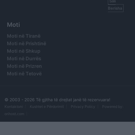
Sali
Berisha
Moti
Moti në Tiranë
Moti në Prishtinë
Moti në Shkup
Moti në Durrës
Moti në Prizren
Moti në Tetovë
© 2003 -
2026 Të gjitha të drejtat janë të rezervuara!
Kontaktoni
Kushtet e Përdorimit
Privacy Policy
Powered by:
orihost.com