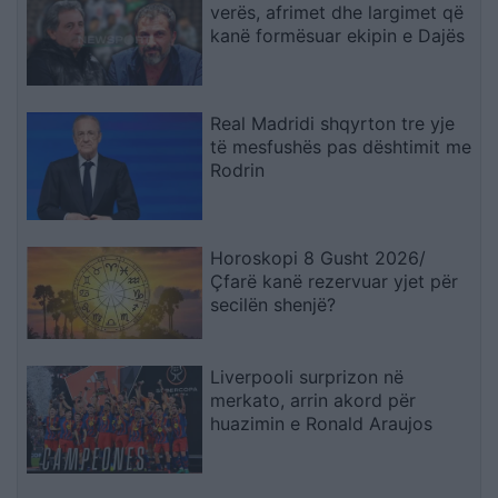
verës, afrimet dhe largimet që
kanë formësuar ekipin e Dajës
Real Madridi shqyrton tre yje
të mesfushës pas dështimit me
Rodrin
Horoskopi 8 Gusht 2026/
Çfarë kanë rezervuar yjet për
secilën shenjë?
Liverpooli surprizon në
merkato, arrin akord për
huazimin e Ronald Araujos