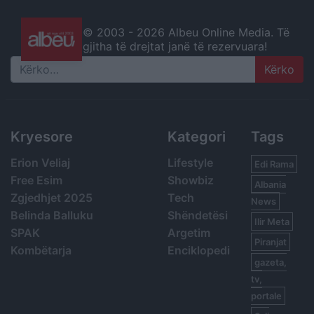
© 2003 -
2026 Albeu Online Media. Të
gjitha të drejtat janë të rezervuara!
Search
Kryesore
Kategori
Tags
Erion Veliaj
Lifestyle
Edi Rama
Free Esim
Showbiz
Albania
Zgjedhjet 2025
Tech
News
Belinda Balluku
Shëndetësi
Ilir Meta
SPAK
Argetim
Piranjat
Kombëtarja
Enciklopedi
gazeta,
tv,
portale