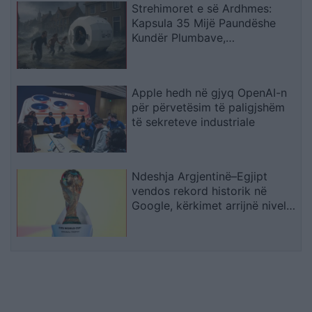
Strehimoret e së Ardhmes:
Kapsula 35 Mijë Paundëshe
Kundër Plumbave,
Shpërthimeve dhe Fatkeqësive
Natyrore
Apple hedh në gjyq OpenAI-n
për përvetësim të paligjshëm
të sekreteve industriale
Ndeshja Argjentinë–Egjipt
vendos rekord historik në
Google, kërkimet arrijnë nivele
të papara