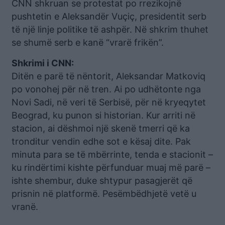
CNN shkruan se protestat po rrezikojnë
pushtetin e Aleksandër Vuçiç, presidentit serb
të një linje politike të ashpër. Në shkrim thuhet
se shumë serb e kanë “vrarë frikën”.
Shkrimi i CNN:
Ditën e parë të nëntorit, Aleksandar Matkoviq
po vonohej për në tren. Ai po udhëtonte nga
Novi Sadi, në veri të Serbisë, për në kryeqytet
Beograd, ku punon si historian. Kur arriti në
stacion, ai dëshmoi një skenë tmerri që ka
tronditur vendin edhe sot e kësaj dite. Pak
minuta para se të mbërrinte, tenda e stacionit –
ku rindërtimi kishte përfunduar muaj më parë –
ishte shembur, duke shtypur pasagjerët që
prisnin në platformë. Pesëmbëdhjetë vetë u
vranë.