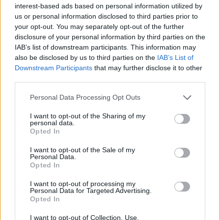
interest-based ads based on personal information utilized by
Ndërsa skandalet e mëparshme nuk kanë
us or personal information disclosed to third parties prior to
your opt-out. You may separately opt-out of the further
arritur t’i qëndrojnë Vuçiqit, ky po. Perceptimi i
disclosure of your personal information by third parties on the
korrupsionit të supozuar është “një gjë që i
IAB’s list of downstream participants. This information may
bashkon të gjithë njerëzit”, tha Stradner.
also be disclosed by us to third parties on the
IAB’s List of
Prokurorët serbë deri më tani kanë paditur 13
Downstream Participants
that may further disclose it to other
third parties.
persona për rolin e tyre në fatkeqësi, duke
përfshirë ish-ministrin për ndërtim, transport
Personal Data Processing Opt Outs
dhe infrastrukturë, por protestuesit kanë
I want to opt-out of the Sharing of my
kërkuar që të bëhet më shumë për t’i mbajtur
personal data.
njerëzit përgjegjës politikisht dhe penalisht.
Opted In
I want to opt-out of the Sale of my
Personal Data.
Lajme të ngjashme:
Opted In
I want to opt-out of processing my
Personal Data for Targeted Advertising.
Opted In
I want to opt-out of Collection, Use,