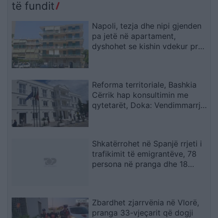
tjetri
të fundit
Napoli, tezja dhe nipi gjenden
pa jetë në apartament,
dyshohet se kishin vdekur prej
disa ditësh
Reforma territoriale, Bashkia
Cërrik hap konsultimin me
qytetarët, Doka: Vendimmarrja
të udhëhiqet nga nevojat e
komunitetit
Shkatërrohet në Spanjë rrjeti i
trafikimit të emigrantëve, 78
persona në pranga dhe 18
skafe të sekuestruara
Zbardhet zjarrvënia në Vlorë,
pranga 33-vjeçarit që dogji