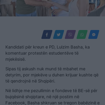
Kandidati për kreun e PD, Lulzim Basha, ka
komentuar protestën estudentëve të
mjekësisë.
Sipas tij askush nuk mund të mbahet me
detyrim, por mjekëve u duhen krijuar kushte që
të qendrojnë në Shqipëri.
Në lidhje me pezullimin e fondeve të BE-së për
bujqësinë shqiptare, në një postim në
Facebook, Basha shkruan se tregon babëzinë e