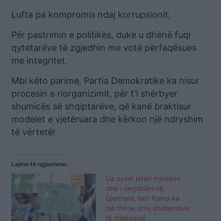
Lufta pa kompromis ndaj korrupsionit;
Për pastrimin e politikës, duke u dhënë fuqi
qytetarëve të zgjedhin me votë përfaqësues
me integritet.
Mbi këto parime, Partia Demokratike ka nisur
procesin e riorganizimit, për t’i shërbyer
shumicës së shqiptarëve, që kanë braktisur
modelet e vjetëruara dhe kërkon një ndryshim
të vërtetë!
Lajme të ngjashme:
Ua nxinë jetën mjekëve
dhe i degdisën në
Gjermani, tani Rama ka
një thirrje ndaj studentëve
të mjekësisë