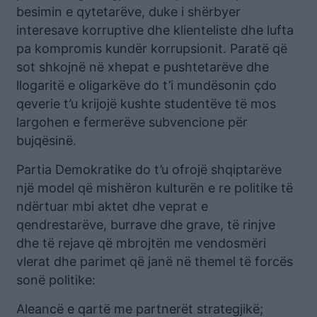
besimin e qytetarëve, duke i shërbyer
interesave korruptive dhe klienteliste dhe lufta
pa kompromis kundër korrupsionit. Paratë që
sot shkojnë në xhepat e pushtetarëve dhe
llogaritë e oligarkëve do t’i mundësonin çdo
qeverie t’u krijojë kushte studentëve të mos
largohen e fermerëve subvencione për
bujqësinë.
Partia Demokratike do t’u ofrojë shqiptarëve
një model që mishëron kulturën e re politike të
ndërtuar mbi aktet dhe veprat e
qendrestarëve, burrave dhe grave, të rinjve
dhe të rejave që mbrojtën me vendosmëri
vlerat dhe parimet që janë në themel të forcës
sonë politike:
Aleancë e qartë me partnerët strategjikë;