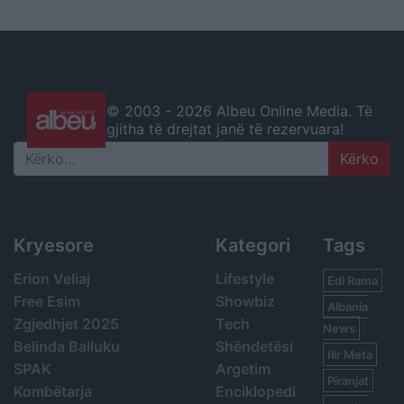
© 2003 -
2026 Albeu Online Media. Të
gjitha të drejtat janë të rezervuara!
Search
Kryesore
Kategori
Tags
Erion Veliaj
Lifestyle
Edi Rama
Free Esim
Showbiz
Albania
Zgjedhjet 2025
Tech
News
Belinda Balluku
Shëndetësi
Ilir Meta
SPAK
Argetim
Piranjat
Kombëtarja
Enciklopedi