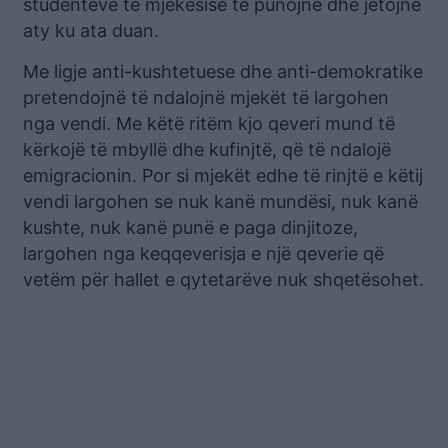
studentëve të mjekësisë të punojnë dhe jetojnë
aty ku ata duan.
Me ligje anti-kushtetuese dhe anti-demokratike
pretendojnë të ndalojnë mjekët të largohen
nga vendi. Me këtë ritëm kjo qeveri mund të
kërkojë të mbyllë dhe kufinjtë, që të ndalojë
emigracionin. Por si mjekët edhe të rinjtë e këtij
vendi largohen se nuk kanë mundësi, nuk kanë
kushte, nuk kanë punë e paga dinjitoze,
largohen nga keqqeverisja e një qeverie që
vetëm për hallet e qytetarëve nuk shqetësohet.