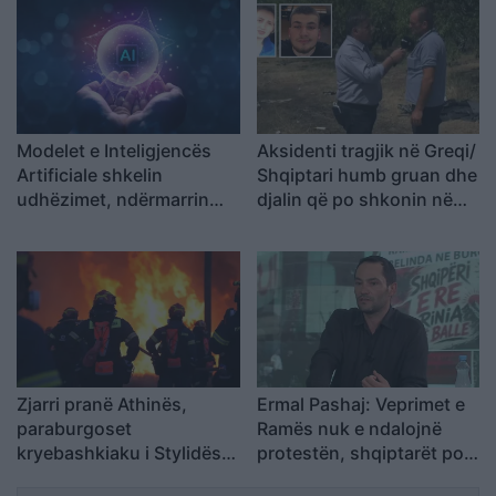
Modelet e Inteligjencës
Aksidenti tragjik në Greqi/
Artificiale shkelin
Shqiptari humb gruan dhe
udhëzimet, ndërmarrin
djalin që po shkonin në
veprime të palejuara dhe
punë: Humba gjithçka…
manipulojnë njerëzit
Zjarri pranë Athinës,
Ermal Pashaj: Veprimet e
paraburgoset
Ramës nuk e ndalojnë
kryebashkiaku i Stylidës
protestën, shqiptarët po
nën akuzën e zjarrvënies
rikthejnë besimin te njëri-