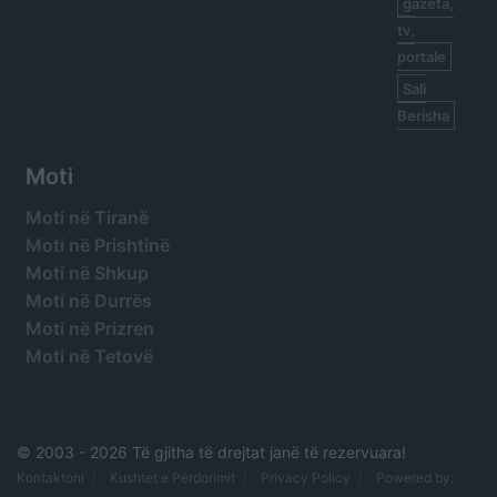
gazeta,
tv,
portale
Sali
Berisha
Moti
Moti në Tiranë
Moti në Prishtinë
Moti në Shkup
Moti në Durrës
Moti në Prizren
Moti në Tetovë
© 2003 -
2026 Të gjitha të drejtat janë të rezervuara!
Kontaktoni
Kushtet e Përdorimit
Privacy Policy
Powered by: