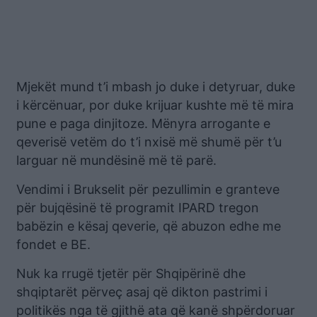
Mjekët mund t’i mbash jo duke i detyruar, duke
i kërcënuar, por duke krijuar kushte më të mira
pune e paga dinjitoze. Mënyra arrogante e
qeverisë vetëm do t’i nxisë më shumë për t’u
larguar në mundësinë më të parë.
Vendimi i Brukselit për pezullimin e granteve
për bujqësinë të programit IPARD tregon
babëzin e kësaj qeverie, që abuzon edhe me
fondet e BE.
Nuk ka rrugë tjetër për Shqipërinë dhe
shqiptarët përveç asaj që dikton pastrimi i
politikës nga të gjithë ata që kanë shpërdoruar