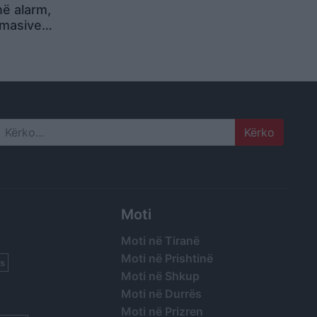
ë alarm,
 masive
së
athtë
Search
Moti
Moti në Tiranë
Moti në Prishtinë
s
Moti në Shkup
Moti në Durrës
Moti në Prizren