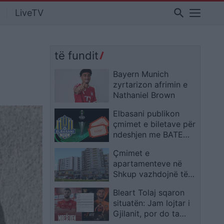
search
LiveTV
të fundit
Bayern Munich
zyrtarizon afrimin e
Nathaniel Brown
Elbasani publikon
çmimet e biletave për
ndeshjen me BATE
Borisov në
Çmimet e
Conference League
apartamenteve në
Shkup vazhdojnë të
shënojnë rritje
Bleart Tolaj sqaron
situatën: Jam lojtar i
Gjilanit, por do ta
ndihmoj Ballkanin në