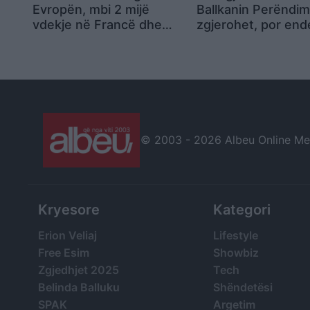
Evropën, mbi 2 mijë
Ballkanin Perëndim
vdekje në Francë dhe
zgjerohet, por end
paralajmërime për
bazë të plotë ligjor
temperatura rekord
© 2003 -
2026 Albeu Online Medi
Kryesore
Kategori
Erion Veliaj
Lifestyle
Free Esim
Showbiz
Zgjedhjet 2025
Tech
Belinda Balluku
Shëndetësi
SPAK
Argetim