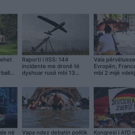
hehet
Raporti i IISS: 144
Vala përvëluese
incidente me dronë të
Evropën, Franc
ballet
dyshuar rusë mbi 13
mbi 2 mijë vdek
imi
vende të Europës, alarm
priten tempera
për spiunazh ajror ndaj
më ekstreme
objektivave ushtarake
dhe civile
iale në
Vapa ndez debatin politik
Kongresi i AfD 