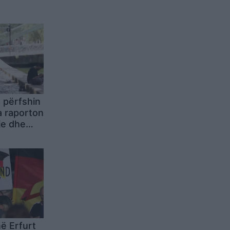
 përfshin
a raporton
je dhe
tura edhe
në Erfurt