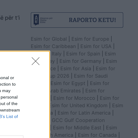
 për t’i
Esim for Global
|
Esim for Europe
|
Esim for Caribbean
|
Esim for USA
|
Esim for Italy
|
Esim for Spain
|
Esim
for Turkey
|
Esim for Germany
|
Esim
for Greece
|
Esim for Asia
|
Esim for
World Cup 2026
|
Esim for Saudi
sonal or
Arabia
|
Esim for Egypt
|
Esim for
ection to
United Arab Emirates
|
Esim for
ou may
 personal
Balkans
|
Esim for Morocco
|
Esim for
out of the
China
|
Esim for United Kingdom
|
Esim
 downstream
for Africa
|
Esim for Latin America
|
.
B’s List of
Esim for GCC Gulf Cooperation
Council
|
Esim for Middle East
|
Esim
jes së
for South America
|
Esim for Canada
|