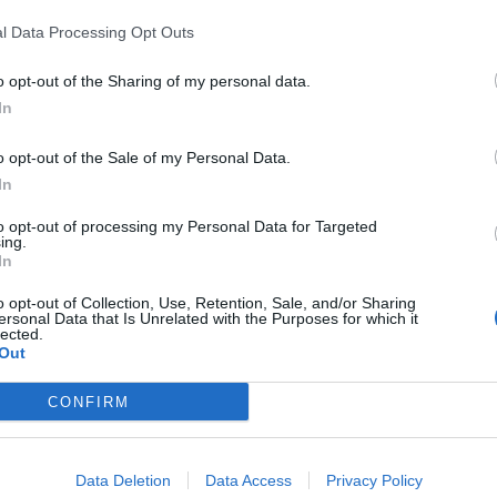
l Data Processing Opt Outs
vetiq janë shtuar në listën e sanksioneve për, siç ës
frim të ndihmës financiare apo teknologjike për ko
o opt-out of the Sharing of my personal data.
In
Adeyemo, ka thënë se sanksionet e reja përbëjnë një t
o opt-out of the Sale of my Personal Data.
kapacitetet ushtarake të Rusisë./REL
In
to opt-out of processing my Personal Data for Targeted
ing.
In
o opt-out of Collection, Use, Retention, Sale, and/or Sharing
ersonal Data that Is Unrelated with the Purposes for which it
lected.
Out
CONFIRM
ar nga SHBA, Artan Hoxha:
Kina sanksionon 22 kompani amer
financuar nga banka ruse
shkak të Tajvanit
Data Deletion
Data Access
Privacy Policy