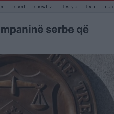
oni
sport
showbiz
lifestyle
tech
moti
mpaninë serbe që