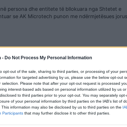
janë persona dhe entitete të bllokuara nga Shtetet e
htuar se AK Microtech punon me ndërmjetësues jorusë
 -
Do Not Process My Personal Information
to opt-out of the sale, sharing to third parties, or processing of your per
formation for targeted advertising by us, please use the below opt-out s
r selection. Please note that after your opt-out request is processed y
eing interest-based ads based on personal information utilized by us or
disclosed to third parties prior to your opt-out. You may separately opt-
losure of your personal information by third parties on the IAB’s list of
ania serbe MCI Trading DOO”, është thënë në njoftim
. This information may also be disclosed by us to third parties on the
IA
Participants
that may further disclose it to other third parties.
er një mori transferesh për kompaninë ruse prej nis
 2022.