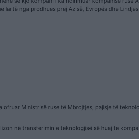
 thënë se kjo kompani i ka ndihmuar kompanisë ruse 
 së lartë nga prodhues prej Azisë, Evropës dhe Lindjes
fruar Ministrisë ruse të Mbrojtjes, pajisje të teknolo
izon në transferimin e teknologjisë së huaj te kompa