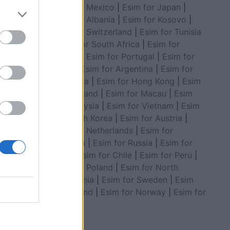
Esim for Mexico
|
Esim for Japan
|
htë
Esim for Albania
|
Esim for Kosovo
|
mpaninë
Esim for Switzerland
|
Esim for Tunisia
|
Esim for South Africa
|
Esim for
Algeria
|
Esim for Portugal
|
Esim for
jetër
Brazil
|
Esim for Argentina
|
Esim for
Colombia
|
Esim for Hong Kong
|
Esim
for Thailand
|
Esim for Macau
|
Esim
for Malaysia
|
Esim for Vietnam
|
Esim
for South Korea
|
Esim for Austria
|
Esim for Netherlands
|
Esim for
Australia
|
Esim for Russia
|
Esim for
India
|
Esim for Chile
|
Esim for Peru
|
Esim for Poland
|
Esim for North
Macedonia
|
Esim for Sweden
|
Esim
for Finland
|
Esim for Norway
|
Esim for
Belgium
ikane për