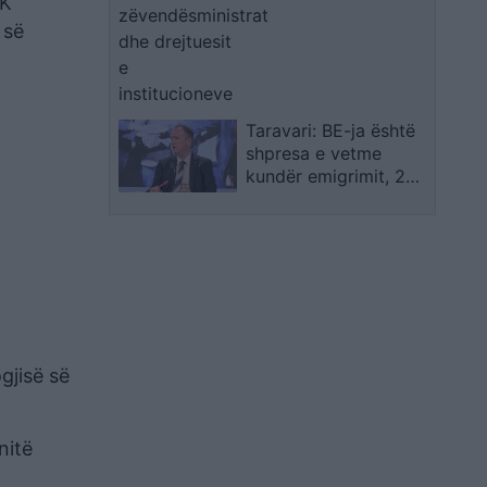
AK
 së
Taravari: BE-ja është
shpresa e vetme
kundër emigrimit, 200
mijë maqedonas
tashmë kanë
pasaporta bullgare
gjisë së
nitë