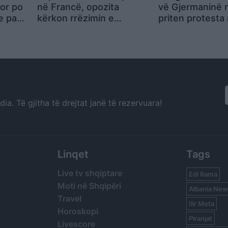
or po
në Francë, opozita
vë Gjermaninë n
e pa
kërkon rrëzimin e
priten protesta
e
qeverisë me mocion
kundër partisë 
mosbesimi
ekstremit të dj
a. Të gjitha të drejtat janë të rezervuara!
Linqet
Tags
Live tv shqiptare
Edi Rama
Moti në Shqipëri
Albania New
Travel
Ilir Meta
Horoskopi
Piranjat
Livescore