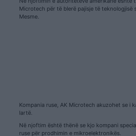
Në njoftimin e autoriteteve amerikane është
Microtech për të blerë pajisje të teknologjisë
Mesme.
Kompania ruse, AK Microtech akuzohet se i ka o
lartë.
Në njoftim është thënë se kjo kompani special
ruse për prodhimin e mikroelektronikës.