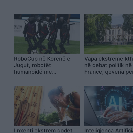
RoboCup në Korenë e
Vapa ekstreme kt
Jugut, robotët
në debat politik në
humanoidë me
Francë, qeveria për
inteligjencë artificiale
me mocion mosbes
hyjnë në lojë me synimin
për të sfiduar kampionët
e FIFA-s
I nxehti ekstrem godet
Inteligjenca Artific