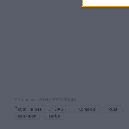
operon liris
Shtuar
më
20.07.2023 18:44
Tags:
,
,
,
,
albeu
DASH
Kompani
Rusi
,
sanksion
serbe