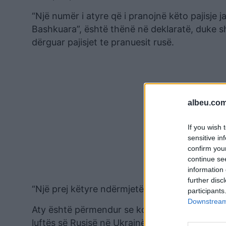
“Një numër i atyre që i pranojnë këto pajisje 
Bashkuara”, është thënë në deklaratë, duke s
dërguar pajisjet te pranuesit rusë.
albeu.com
If you wish 
sensitive in
confirm you
continue se
information 
further disc
“Një prej këtyre ndërmjetësuesve është komp
participants
Downstream 
Aty është përmendur se kompania serbe ka kry
luftës së Rusisë në Ukrainë, në shkurt të vitit