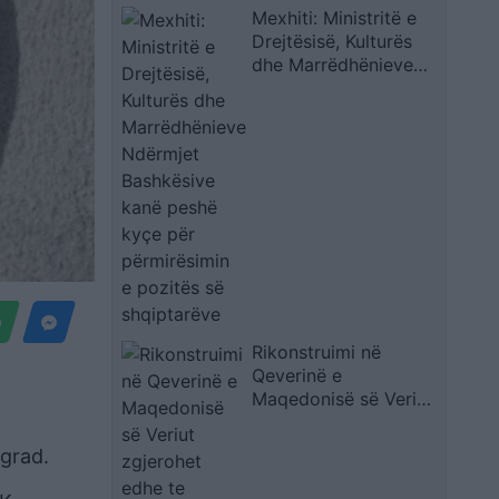
Mexhiti: Ministritë e
dy ndeshje evropiane
Drejtësisë, Kulturës
dhe Marrëdhënieve
Ndërmjet Bashkësive
kanë peshë kyçe për
përmirësimin e
pozitës së
shqiptarëve
Rikonstruimi në
Qeverinë e
Maqedonisë së Veriut
zgjerohet edhe te
zëvendësministrat
grad.
dhe drejtuesit e
institucioneve