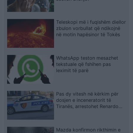
Teleskopi më i fuqishëm diellor
zbulon vorbullat që ndikojnë
në motin hapësinor të Tokës
WhatsApp teston mesazhet
tekstuale që fshihen pas
leximit të parë
Pas dy vitesh në kërkim për
dosjen e inceneratorit të
Tiranës, arrestohet Renardo
Nallbani në Palasë
Mazda konfirmon rikthimin e