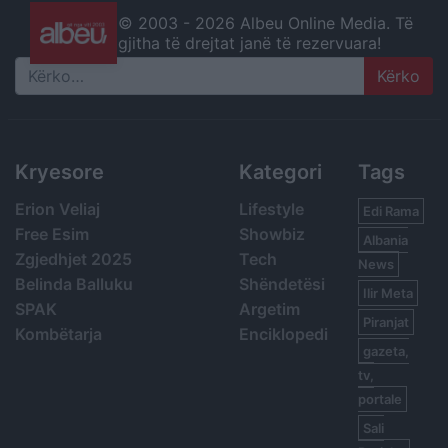
© 2003 -
2026 Albeu Online Media. Të
gjitha të drejtat janë të rezervuara!
Search
Kryesore
Kategori
Tags
Erion Veliaj
Lifestyle
Edi Rama
Free Esim
Showbiz
Albania
Zgjedhjet 2025
Tech
News
Belinda Balluku
Shëndetësi
Ilir Meta
SPAK
Argetim
Piranjat
Kombëtarja
Enciklopedi
gazeta,
tv,
portale
Sali