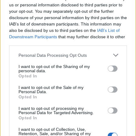
us or personal information disclosed to third parties prior to
Sinani: LDK-ja nuk
Imeri pas takimit
your opt-out. You may separately opt-out of the further
bashkëqeveris me Kurtin
Zelensky–Vuçiq:
disclosure of your personal information by third parties on the
pa një marrëveshje të
Presidenti ukrainas iu
IAB’s list of downstream participants. This information may
plotë
afrua “hijes së Putinit” në
also be disclosed by us to third parties on the
IAB’s List of
Ballkan
Downstream Participants
that may further disclose it to other
third parties.
Personal Data Processing Opt Outs
I want to opt-out of the Sharing of my
personal data.
Opted In
Bushati: Zelenskyy duhej
Gjendja në pikat kufitare,
të shfaqte më shumë
deri në një orë pritje për
I want to opt-out of the Sale of my
mirënjohje ndaj Kosovës
hyrje në Kosovë
Personal Data.
për përkrahjen e Ukrainës
Opted In
I want to opt-out of processing my
Personal Data for Targeted Advertising.
Opted In
I want to opt-out of Collection, Use,
Retention, Sale, and/or Sharing of my