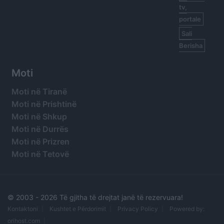
tv,
portale
Sali
Berisha
Moti
Moti në Tiranë
Moti në Prishtinë
Moti në Shkup
Moti në Durrës
Moti në Prizren
Moti në Tetovë
© 2003 -
2026 Të gjitha të drejtat janë të rezervuara!
Kontaktoni
Kushtet e Përdorimit
Privacy Policy
Powered by:
orihost.com