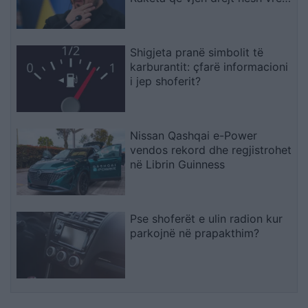
njerëz
Shigjeta pranë simbolit të
karburantit: çfarë informacioni
i jep shoferit?
Nissan Qashqai e-Power
vendos rekord dhe regjistrohet
në Librin Guinness
Pse shoferët e ulin radion kur
parkojnë në prapakthim?