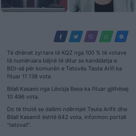
Të dhënat zyrtare të KQZ nga 100 % të votave
të numëruara bëjnë të ditur se kandidatja e
BDI-së për komunën e Tetovës Teuta Arifi ka
fituar 11 138 vota.
Bilall Kasami nga Lëvizja Besa ka fituar gjithësej
10 496 vota.
Do të thotë se dallimi ndërmjet Teuta Arifit dhe
Bilall Kasamit është 642 vota, informon portali
“tetova1”.