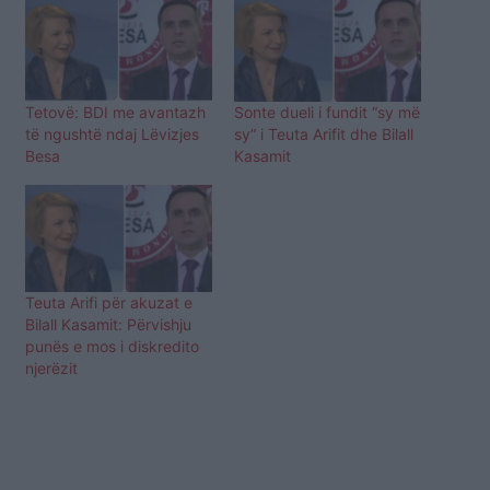
Tetovë: BDI me avantazh
Sonte dueli i fundit “sy më
të ngushtë ndaj Lëvizjes
sy” i Teuta Arifit dhe Bilall
Besa
Kasamit
Teuta Arifi për akuzat e
Bilall Kasamit: Përvishju
punës e mos i diskredito
njerëzit