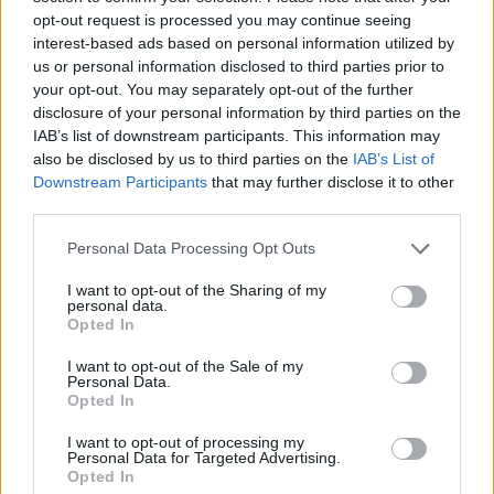
opt-out request is processed you may continue seeing
interest-based ads based on personal information utilized by
us or personal information disclosed to third parties prior to
your opt-out. You may separately opt-out of the further
disclosure of your personal information by third parties on the
Vrasja e 20-vjeçarit në
Zelensky pas takimit me
IAB’s list of downstream participants. This information may
Korçë, zbardhen detajet e
Vuçiçin: Ukraina nuk e
also be disclosed by us to third parties on the
IAB’s List of
Downstream Participants
that may further disclose it to other
konfliktit dhe gjendet një
ndryshon qëndrimin, nuk
third parties.
thikë pranë viktimës
do ta njohë Kosovën
Personal Data Processing Opt Outs
I want to opt-out of the Sharing of my
personal data.
Opted In
I want to opt-out of the Sale of my
Personal Data.
Rama: 1.100 gjoba për
Vrasja në Korçë/ 20-
Opted In
shpejtësi brenda një jave,
vjeçari u ndoq me
kamerat e trafikut pritet të
kallashnikov dhe u
I want to opt-out of processing my
Personal Data for Targeted Advertising.
nisin së shpejti
ekzekutua në një pallat,
Opted In
monitorimin
autori i dyshuar dhe
të fundit