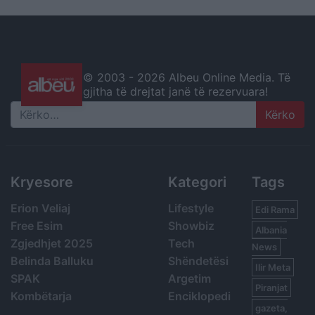
© 2003 -
2026 Albeu Online Media. Të
gjitha të drejtat janë të rezervuara!
Search
Kryesore
Kategori
Tags
Erion Veliaj
Lifestyle
Edi Rama
Free Esim
Showbiz
Albania
Zgjedhjet 2025
Tech
News
Belinda Balluku
Shëndetësi
Ilir Meta
SPAK
Argetim
Piranjat
Kombëtarja
Enciklopedi
gazeta,