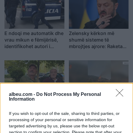
E ndoqi me automatik dhe
Zelensky kërkon më
vrau mikun e fëmijërisë,
shumë sisteme të
identifikohet autori i
mbrojtjes ajrore: Raketa
dyshuar që është në
që vjen drejt nesh vret
kërkim
njerëz
albeu.com -
Do Not Process My Personal
Information
Vrasja e 20-vjeçarit në
Zjarri përfshin
Korçë, banorët: Dëgjuam
Mallakastrën/ Evakuohen
If you wish to opt-out of the sale, sharing to third parties, or
një zhurmë dhe dolëm të
disa familje në Koilac,
processing of your personal or sensitive information for
shihnim çfarë kishte
flakët afrohen pranë
targeted advertising by us, please use the below opt-out
ndodhur
banesave
section to confirm your selection. Please note that after your