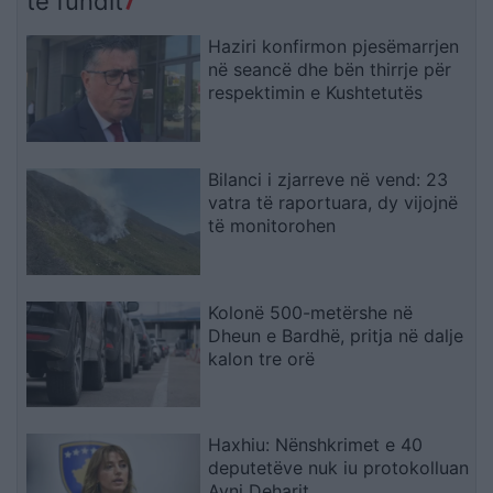
të fundit
sistemin e emigracionit
Haziri konfirmon pjesëmarrjen
në seancë dhe bën thirrje për
respektimin e Kushtetutës
Bilanci i zjarreve në vend: 23
vatra të raportuara, dy vijojnë
të monitorohen
Kolonë 500-metërshe në
Dheun e Bardhë, pritja në dalje
kalon tre orë
Haxhiu: Nënshkrimet e 40
deputetëve nuk iu protokolluan
Avni Deharit