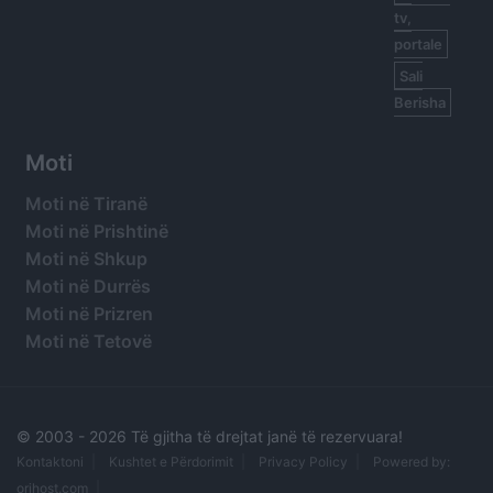
tv,
portale
Sali
Berisha
Moti
Moti në Tiranë
Moti në Prishtinë
Moti në Shkup
Moti në Durrës
Moti në Prizren
Moti në Tetovë
© 2003 -
2026 Të gjitha të drejtat janë të rezervuara!
Kontaktoni
Kushtet e Përdorimit
Privacy Policy
Powered by:
orihost.com