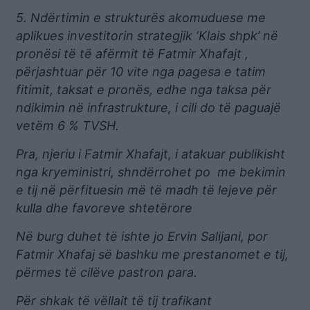
5. Ndërtimin e strukturës akomuduese me
aplikues investitorin strategjik ‘Klais shpk’ në
pronësi të të afërmit të Fatmir Xhafajt ,
përjashtuar për 10 vite nga pagesa e tatim
fitimit, taksat e pronës, edhe nga taksa për
ndikimin në infrastrukture, i cili do të paguajë
vetëm 6 % TVSH.
Pra, njeriu i Fatmir Xhafajt, i atakuar publikisht
nga kryeministri, shndërrohet po me bekimin
e tij në përfituesin më të madh të lejeve për
kulla dhe favoreve shtetërore
Në burg duhet të ishte jo Ervin Salijani, por
Fatmir Xhafaj së bashku me prestanomet e tij,
përmes të cilëve pastron para.
Për shkak të vëllait të tij trafikant