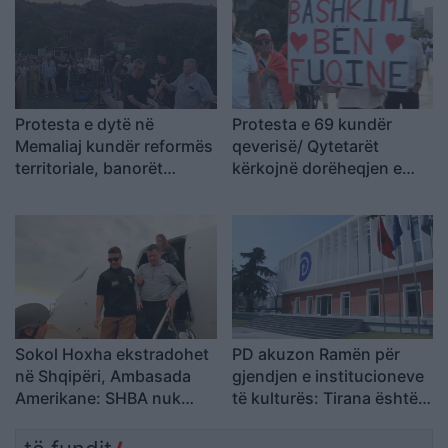
shumë, nuk ndalemi”
Protesta e dytë në
Protesta e 69 kundër
Memaliaj kundër reformës
qeverisë/ Qytetarët
territoriale, banorët
kërkojnë dorëheqjen e
refuzojnë bashkimin me
Ramës, nis grumbullimi në
Tepelenën
sheshin “Skënderbej”:
Fuqia qëndron te
bashkimi
Sokol Hoxha ekstradohet
PD akuzon Ramën për
në Shqipëri, Ambasada
gjendjen e institucioneve
Amerikane: SHBA nuk
të kulturës: Tirana është
është strehë për
pa Muze, Galeri, Teatër
kriminelët që abuzojnë me
dhe Cirk Kombëtar