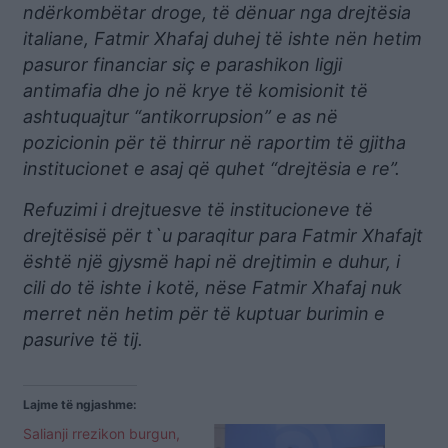
ndërkombëtar droge, të dënuar nga drejtësia
italiane, Fatmir Xhafaj duhej të ishte nën hetim
pasuror financiar siç e parashikon ligji
antimafia dhe jo në krye të komisionit të
ashtuquajtur “antikorrupsion” e as në
pozicionin për të thirrur në raportim të gjitha
institucionet e asaj që quhet “drejtësia e re”.
Refuzimi i drejtuesve të institucioneve të
drejtësisë për t`u paraqitur para Fatmir Xhafajt
është një gjysmë hapi në drejtimin e duhur, i
cili do të ishte i kotë, nëse Fatmir Xhafaj nuk
merret nën hetim për të kuptuar burimin e
pasurive të tij.
Lajme të ngjashme:
Salianji rrezikon burgun,