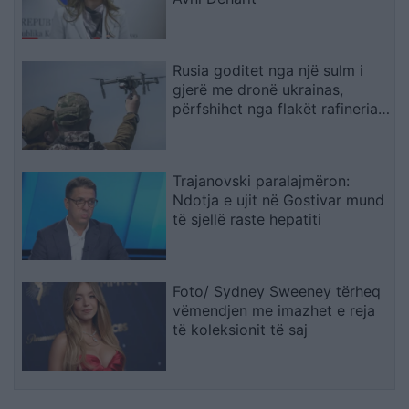
Rusia goditet nga një sulm i
gjerë me dronë ukrainas,
përfshihet nga flakët rafineria
dhe plagosen 5 persona
Trajanovski paralajmëron:
Ndotja e ujit në Gostivar mund
të sjellë raste hepatiti
Foto/ Sydney Sweeney tërheq
vëmendjen me imazhet e reja
të koleksionit të saj