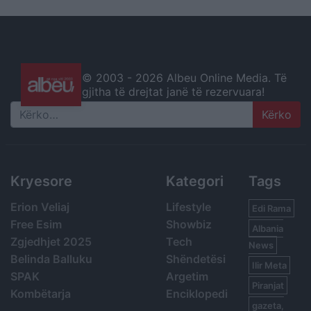
© 2003 -
2026 Albeu Online Media. Të
gjitha të drejtat janë të rezervuara!
Search
Kryesore
Kategori
Tags
Erion Veliaj
Lifestyle
Edi Rama
Free Esim
Showbiz
Albania
Zgjedhjet 2025
Tech
News
Belinda Balluku
Shëndetësi
Ilir Meta
SPAK
Argetim
Piranjat
Kombëtarja
Enciklopedi
gazeta,