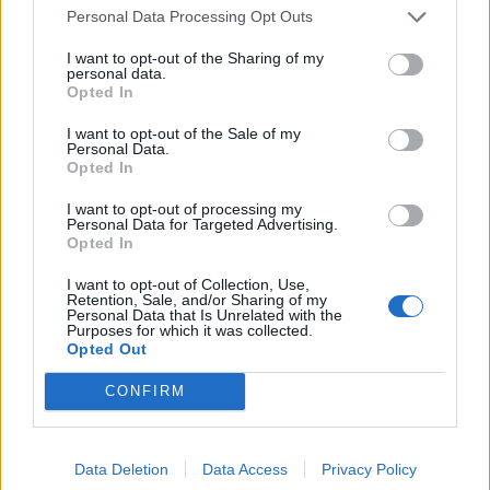
Austria dhe Sllovakia,
goditjeve të dënimit
Personal Data Processing Opt Outs
temperatura rekord
I want to opt-out of the Sharing of my
personal data.
Opted In
I want to opt-out of the Sale of my
Personal Data.
Mashtronte në internet
Publikohen pamjet nga
Opted In
përmes pakove postare,
aksidenti tragjik në Greqi
I want to opt-out of processing my
Prokuroria e Tiranës
ku humbën jetën nënë e
Personal Data for Targeted Advertising.
dërgon për gjykim
bir nga Shqipëria, dy
Opted In
nigerianin
makinat u përplasën kokë
më kokë (VIDEO)
I want to opt-out of Collection, Use,
Retention, Sale, and/or Sharing of my
Personal Data that Is Unrelated with the
Purposes for which it was collected.
Opted Out
CONFIRM
BIRN: Dështimi i
Mediat në Iran: Mojtaba
paralajmëruar i aeroportit
Khamenei në shtratin e
të Vlorës rrezikon qindra
vdekjes, lideri suprem në
Data Deletion
Data Access
Privacy Policy
milionë euro në arbitrazh
gjendje të rëndë