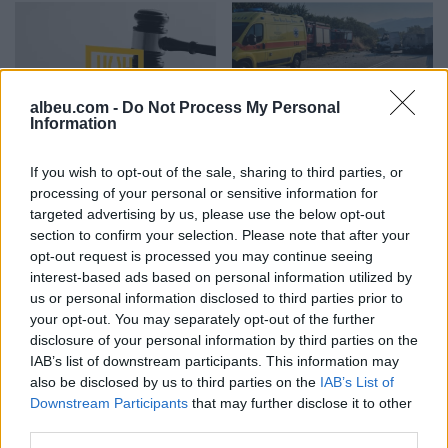
albeu.com -
Do Not Process My Personal
Information
SafeJournalists
Nënë e bir humbën jetën
kundërshton rregullat e
në aksidentin tragjik/
If you wish to opt-out of the sale, sharing to third parties, or
reja të GJKKO-së për
Ishin nisur për në punë,
processing of your personal or sensitive information for
median: Të rishikohen
por fati u kishte rezervuar
targeted advertising by us, please use the below opt-out
kufizimet ndaj gazetarëve
udhëtimin e fundit (FOTO)
section to confirm your selection. Please note that after your
dhe informimit publik
opt-out request is processed you may continue seeing
interest-based ads based on personal information utilized by
us or personal information disclosed to third parties prior to
your opt-out. You may separately opt-out of the further
disclosure of your personal information by third parties on the
IAB’s list of downstream participants. This information may
Europa nën pushtetin e të
E ardhmja e Kombëtares
also be disclosed by us to third parties on the
IAB’s List of
nxehtit ekstrem, Italia
shqiptare, firmos si
Downstream Participants
that may further disclose it to other
shpall alarm të kuq në të
profesionist me gjigantët
third parties.
gjitha qytetet kryesore!
e Premier Ligë: “Djall” i