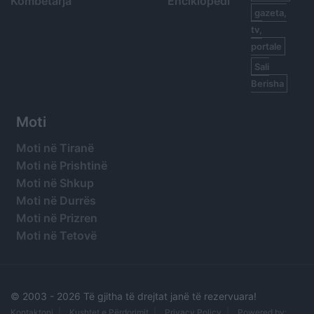
Kombëtarja
Enciklopedi
gazeta,
tv,
portale
Sali
Berisha
Moti
Moti në Tiranë
Moti në Prishtinë
Moti në Shkup
Moti në Durrës
Moti në Prizren
Moti në Tetovë
© 2003 -
2026 Të gjitha të drejtat janë të rezervuara!
Kontaktoni
Kushtet e Përdorimit
Privacy Policy
Powered by: