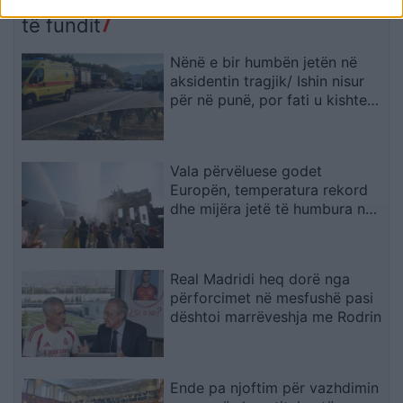
shëndetësore
të fundit
Nënë e bir humbën jetën në
aksidentin tragjik/ Ishin nisur
për në punë, por fati u kishte
rezervuar udhëtimin e fundit
(FOTO)
Vala përvëluese godet
Europën, temperatura rekord
dhe mijëra jetë të humbura nga
nxehtësia
Real Madridi heq dorë nga
përforcimet në mesfushë pasi
dështoi marrëveshja me Rodrin
Ende pa njoftim për vazhdimin