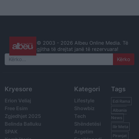
© 2003 -
2026 Albeu Online Media. Të
gjitha të drejtat janë të rezervuara!
Search
Kryesore
Kategori
Tags
Erion Veliaj
Lifestyle
Edi Rama
Free Esim
Showbiz
Albania
Zgjedhjet 2025
Tech
News
Belinda Balluku
Shëndetësi
Ilir Meta
SPAK
Argetim
Piranjat