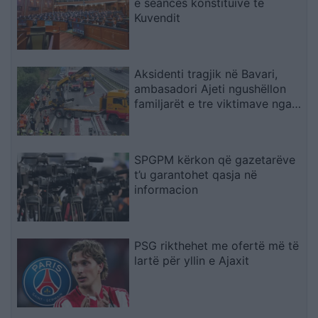
e seancës konstituive të
Kuvendit
Aksidenti tragjik në Bavari,
ambasadori Ajeti ngushëllon
familjarët e tre viktimave nga
Kosova
SPGPM kërkon që gazetarëve
t’u garantohet qasja në
informacion
PSG rikthehet me ofertë më të
lartë për yllin e Ajaxit