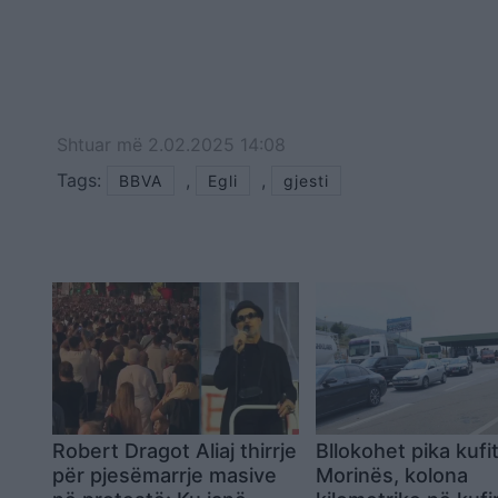
Shtuar
më
2.02.2025 14:08
Tags:
,
,
BBVA
Egli
gjesti
Robert Dragot Aliaj thirrje
Bllokohet pika kufi
për pjesëmarrje masive
Morinës, kolona