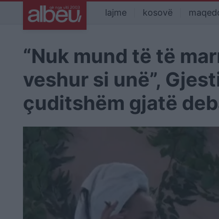
lajme
kosovë
maqed
“Nuk mund të të marr
veshur si unë”, Gjest
çuditshëm gjatë deba