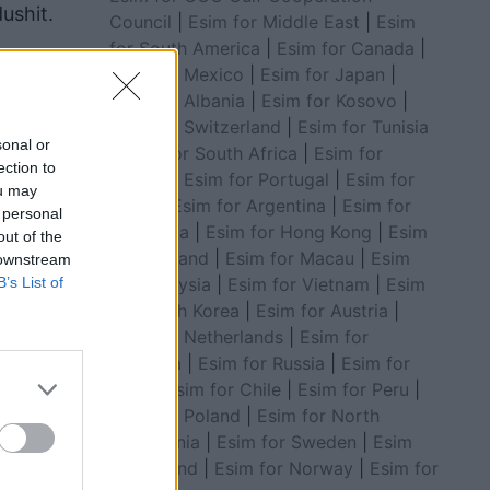
ushit.
Council
|
Esim for Middle East
|
Esim
for South America
|
Esim for Canada
|
Esim for Mexico
|
Esim for Japan
|
Esim for Albania
|
Esim for Kosovo
|
Esim for Switzerland
|
Esim for Tunisia
sonal or
|
Esim for South Africa
|
Esim for
ection to
Algeria
|
Esim for Portugal
|
Esim for
ou may
Brazil
|
Esim for Argentina
|
Esim for
 personal
Colombia
|
Esim for Hong Kong
|
Esim
out of the
for Thailand
|
Esim for Macau
|
Esim
 downstream
for Malaysia
|
Esim for Vietnam
|
Esim
B’s List of
for South Korea
|
Esim for Austria
|
Esim for Netherlands
|
Esim for
Australia
|
Esim for Russia
|
Esim for
htu.
India
|
Esim for Chile
|
Esim for Peru
|
Esim for Poland
|
Esim for North
Macedonia
|
Esim for Sweden
|
Esim
for Finland
|
Esim for Norway
|
Esim for