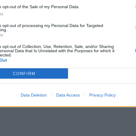
o opt-out of the Sale of my Personal Data.
In
to opt-out of processing my Personal Data for Targeted
ing.
In
o opt-out of Collection, Use, Retention, Sale, and/or Sharing
ersonal Data that Is Unrelated with the Purposes for which it
lected.
Gjestin në koncert ka lidhje me
Gjesti kërkon pajtimin me Eglin pas
Out
eagoi ai
së saj në shtëpi? Çfarë po ndodh
banorëve
CONFIRM
Data Deletion
Data Access
Privacy Policy