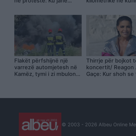
në protestë: Ku janë
kilometrike në kufi
patriotët e stadiumeve
Shqipërinë
dhe koncerteve, kur
vendi është në rrezik?
Flakët përfshijnë një
Thirrje për bojkot t
varrezë automjetesh në
koncertit/ Reagon 
Kamëz, tymi i zi mbulon
Gaçe: Kur shoh se 
zonën
përdor dhunë verb
ndaj atij që nuk ve
ti, kjo tregon sa të
dhunshëm mund t
bëhen njerëzit
© 2003 -
2026 Albeu Online Medi