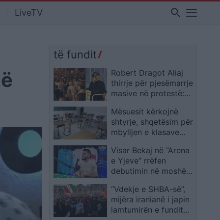
search
LiveTV
të fundit
të
Robert Dragot Aliaj
thirrje për pjesëmarrje
masive në protestë:
Ku janë patriotët e
Mësuesit kërkojnë
stadiumeve dhe
shtyrje, shqetësim për
koncerteve, kur vendi
mbylljen e klasave
është në rrezik?
shqipe në
Visar Bekaj në “Arena
Maqedoninë e Veriut
e Yjeve” rrëfen
debutimin në moshën
16-vjeçare dhe
“Vdekje e SHBA-së”,
udhëtimin deri te
mijëra iranianë i japin
Kombëtarja e Kosovës
lamtumirën e fundit
Ali Khameneit, në