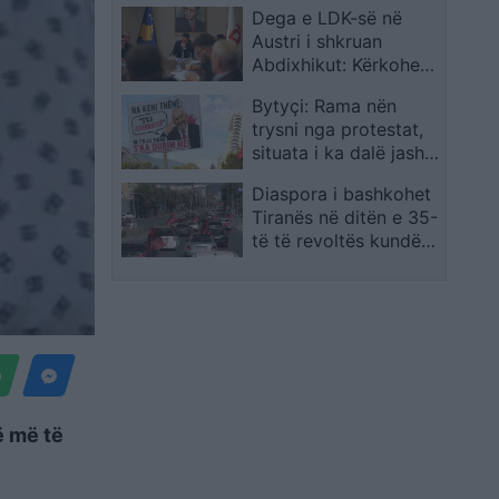
Dega e LDK-së në
ceremoni bie në sy
Austri i shkruan
mungesa e djalit të
Abdixhikut: Kërkohen
ish-Liderit Suprem
zgjedhje të
Bytyçi: Rama nën
brendshme dhe
trysni nga protestat,
përgjegjësi për
situata i ka dalë jashtë
rezultatin
kontrollit
Diaspora i bashkohet
Tiranës në ditën e 35-
të të revoltës kundër
Ramës
ë më të