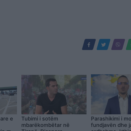
tare e
Tubimi i sotëm
Parashikimi i mo
mbarëkombëtar në
fundjavën dhe j