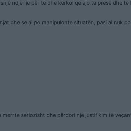
 asnjë ndjenjë për të dhe kërkoi që ajo ta presë dhe të
enjat dhe se ai po manipulonte situatën, pasi ai nuk po
 e merrte seriozisht dhe përdori një justifikim të veçan