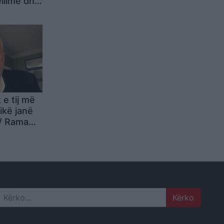
llime dhe
larta në
 e tij më
ikë janë
/ Rama
tat janë
oqërie
Search