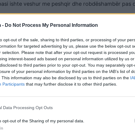
 pasi ishte veshur me peshqir dhe robdëshambër pas d
d ta merrte Eglin seriozisht.
 -
Do Not Process My Personal Information
to opt-out of the sale, sharing to third parties, or processing of your per
formation for targeted advertising by us, please use the below opt-out s
r selection. Please note that after your opt-out request is processed y
eing interest-based ads based on personal information utilized by us or
disclosed to third parties prior to your opt-out. You may separately opt-
losure of your personal information by third parties on the IAB’s list of
. This information may also be disclosed by us to third parties on the
IA
Participants
that may further disclose it to other third parties.
uk e merrnin seriozisht Gjestin, pasi edhe ai vishej as
l Data Processing Opt Outs
më serioz pse përfundimtar mbi lidhjen e tyre.
o opt-out of the Sharing of my personal data.
In