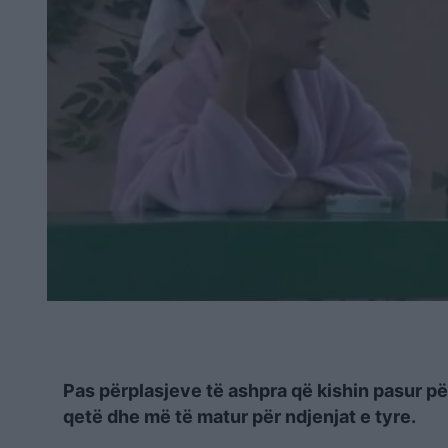
Pas përplasjeve të ashpra që kishin pasur për
qetë dhe më të matur për ndjenjat e tyre.