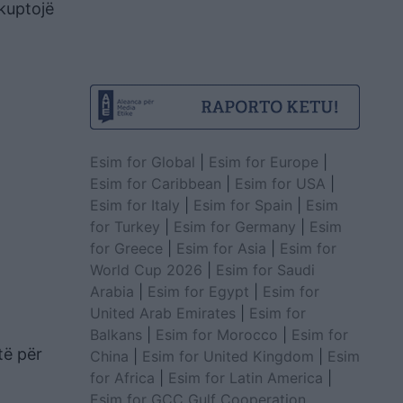
 kuptojë
Esim for Global
|
Esim for Europe
|
Esim for Caribbean
|
Esim for USA
|
Esim for Italy
|
Esim for Spain
|
Esim
for Turkey
|
Esim for Germany
|
Esim
for Greece
|
Esim for Asia
|
Esim for
World Cup 2026
|
Esim for Saudi
Arabia
|
Esim for Egypt
|
Esim for
United Arab Emirates
|
Esim for
Balkans
|
Esim for Morocco
|
Esim for
të për
China
|
Esim for United Kingdom
|
Esim
for Africa
|
Esim for Latin America
|
Esim for GCC Gulf Cooperation