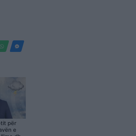
tit për
avën e