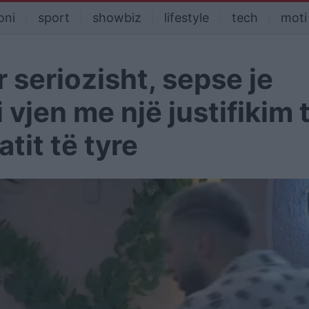
oni
sport
showbiz
lifestyle
tech
moti
 seriozisht, sepse je
i vjen me një justifikim 
tit të tyre