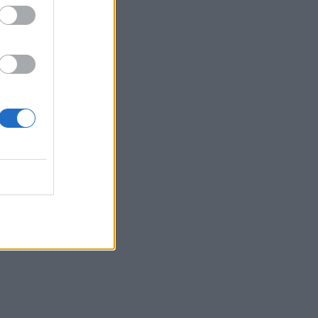
Belgium
 rihyrjes
 mes