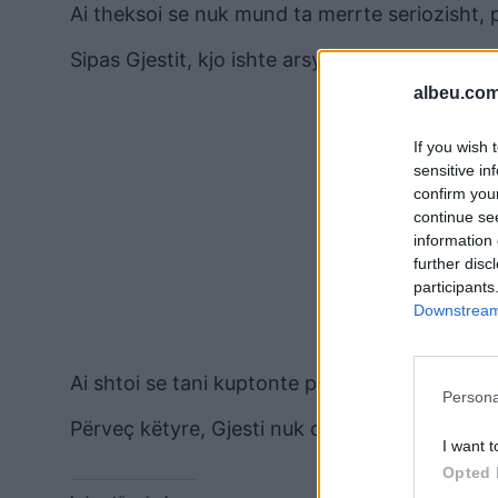
Ai theksoi se nuk mund ta merrte seriozisht,
Sipas Gjestit, kjo ishte arsyeja pse ai nuk mun
albeu.com
If you wish 
sensitive in
confirm you
continue se
information 
further disc
participants
Downstream 
Ai shtoi se tani kuptonte pse banorët e tjerë n
Persona
Përveç këtyre, Gjesti nuk dha ndonjë koment 
I want t
Opted 