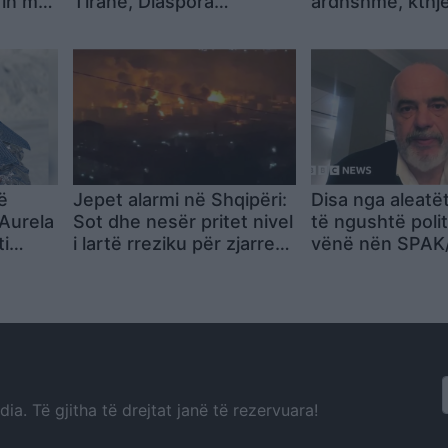
rin me
Tiranë, Diaspora
ardhshme, kthje
bashkohet me protestën/
temperatura të 
Aktivisti: Rama po flet për
vend
një realitet jonormal,
protestuesit u dhunuan
në paraburgim! Sfida e
protestës ndaj
establishmentit 35-vjeçar
ë
Jepet alarmi në Shqipëri:
Disa nga aleatët
Aurela
Sot dhe nesër pritet nivel
të ngushtë polit
ti
i lartë rreziku për zjarre
vënë nën SPAK
ale
në këto qarqe
për BBC: Protes
pron si
shenjë e një sh
demokratike
ë
a. Të gjitha të drejtat janë të rezervuara!