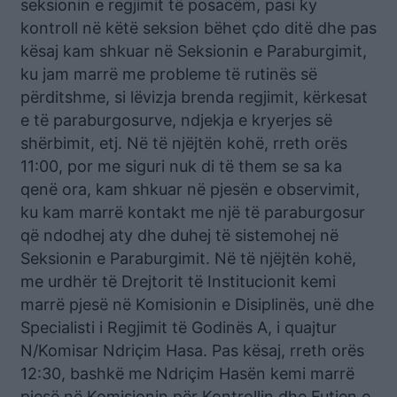
seksionin e regjimit të posacëm, pasi ky
kontroll në këtë seksion bëhet çdo ditë dhe pas
kësaj kam shkuar në Seksionin e Paraburgimit,
ku jam marrë me probleme të rutinës së
përditshme, si lëvizja brenda regjimit, kërkesat
e të paraburgosurve, ndjekja e kryerjes së
shërbimit, etj. Në të njëjtën kohë, rreth orës
11:00, por me siguri nuk di të them se sa ka
qenë ora, kam shkuar në pjesën e observimit,
ku kam marrë kontakt me një të paraburgosur
që ndodhej aty dhe duhej të sistemohej në
Seksionin e Paraburgimit. Në të njëjtën kohë,
me urdhër të Drejtorit të Institucionit kemi
marrë pjesë në Komisionin e Disiplinës, unë dhe
Specialisti i Regjimit të Godinës A, i quajtur
N/Komisar Ndriçim Hasa. Pas kësaj, rreth orës
12:30, bashkë me Ndriçim Hasën kemi marrë
pjesë në Komisionin për Kontrollin dhe Futjen e