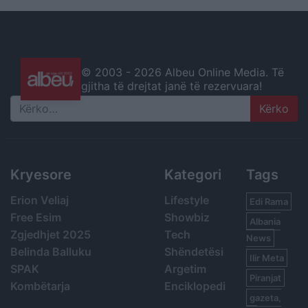
© 2003 -
2026 Albeu Online Media. Të
gjitha të drejtat janë të rezervuara!
Search
Kryesore
Kategori
Tags
Erion Veliaj
Lifestyle
Edi Rama
Free Esim
Showbiz
Albania
Zgjedhjet 2025
Tech
News
Belinda Balluku
Shëndetësi
Ilir Meta
SPAK
Argetim
Piranjat
Kombëtarja
Enciklopedi
gazeta,