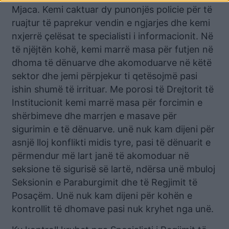
Mjaca. Kemi caktuar dy punonjës policie për të
ruajtur të paprekur vendin e ngjarjes dhe kemi
nxjerrë çelësat te specialisti i informacionit. Në
të njëjtën kohë, kemi marrë masa për futjen në
dhoma të dënuarve dhe akomoduarve në këtë
sektor dhe jemi përpjekur ti qetësojmë pasi
ishin shumë të irrituar. Me porosi të Drejtorit të
Institucionit kemi marrë masa për forcimin e
shërbimeve dhe marrjen e masave për
sigurimin e të dënuarve. unë nuk kam dijeni për
asnjë lloj konflikti midis tyre, pasi të dënuarit e
përmendur më lart janë të akomoduar në
seksione të sigurisë së lartë, ndërsa unë mbuloj
Seksionin e Paraburgimit dhe të Regjimit të
Posaçëm. Unë nuk kam dijeni për kohën e
kontrollit të dhomave pasi nuk kryhet nga unë.