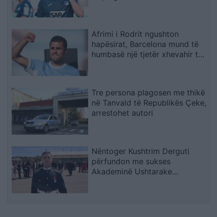
Afrimi i Rodrit ngushton
hapësirat, Barcelona mund të
humbasë një tjetër xhevahir të
akademisë
Tre persona plagosen me thikë
në Tanvald të Republikës Çeke,
arrestohet autori
Nëntoger Kushtrim Derguti
përfundon me sukses
Akademinë Ushtarake
Sandhurst