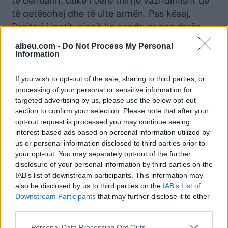
të dënuarin, duke i bërë thirrje vazhdimisht që
të qetësohej dhe të ulte armën. Pas kësaj,
Drejtori i Institucionit ka qendruar pas derës
duke vazhduar komunikimin për të burgosurin
albeu.com -
Do Not Process My Personal
që qendronte pas derës, kurse unë dhe një
Information
pjesë e punonjësve të grupit të sigurisë shkuan
në vendin ku kishte ndodhur ngjarja.
If you wish to opt-out of the sale, sharing to third parties, or
processing of your personal or sensitive information for
Nga punonjësi i policisë me shërbim vëzhgues
targeted advertising by us, please use the below opt-out
section to confirm your selection. Please note that after your
ajrimi, Nëninspekor Indrit Dubali, shkurtimisht
opt-out request is processed you may continue seeing
në mënyrë të përmbledhur, na sqaroi se i
interest-based ads based on personal information utilized by
paraburgosuri Sokol Mjaca, kur kishte dalë nga
us or personal information disclosed to third parties prior to
fusha e ajrimit për të shkuar në dhomë, nga
your opt-out. You may separately opt-out of the further
disclosure of your personal information by third parties on the
dritarja e dhomës ku ka ndodhur ngjarja, kishte
IAB’s list of downstream participants. This information may
komunikuar me të dënuarin Indrit Shaqja dhe i
also be disclosed by us to third parties on the
IAB’s List of
kishte kërkuar që të thërriste, për të
Downstream Participants
that may further disclose it to other
komunikuar, të dënuarin Arben Lleshi. Sapo
third parties.
ishte afruar i dënuari Arben Lleshi te dritarja,
Personal Data Processing Opt Outs