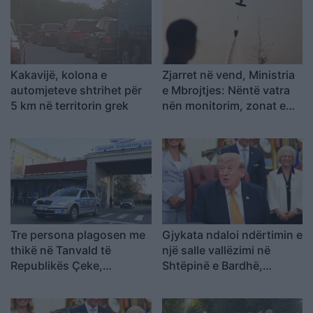
Kakavijë, kolona e
Zjarret në vend, Ministria
automjeteve shtrihet për
e Mbrojtjes: Nëntë vatra
5 km në territorin grek
nën monitorim, zonat e
banuara jashtë rrezikut
Tre persona plagosen me
Gjykata ndaloi ndërtimin e
thikë në Tanvald të
një salle vallëzimi në
Republikës Çeke,
Shtëpinë e Bardhë,
arrestohet autori
reagon Trump: Do ta
çojmë çështjen në
Gjykatën e Lartë