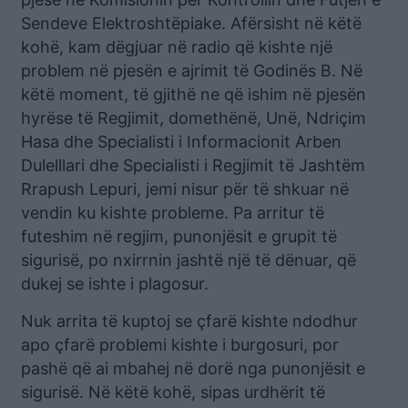
Sendeve Elektroshtëpiake. Afërsisht në këtë
kohë, kam dëgjuar në radio që kishte një
problem në pjesën e ajrimit të Godinës B. Në
këtë moment, të gjithë ne që ishim në pjesën
hyrëse të Regjimit, domethënë, Unë, Ndriçim
Hasa dhe Specialisti i Informacionit Arben
Dulelllari dhe Specialisti i Regjimit të Jashtëm
Rrapush Lepuri, jemi nisur për të shkuar në
vendin ku kishte probleme. Pa arritur të
futeshim në regjim, punonjësit e grupit të
sigurisë, po nxirrnin jashtë një të dënuar, që
dukej se ishte i plagosur.
Nuk arrita të kuptoj se çfarë kishte ndodhur
apo çfarë problemi kishte i burgosuri, por
pashë që ai mbahej në dorë nga punonjësit e
sigurisë. Në këtë kohë, sipas urdhërit të