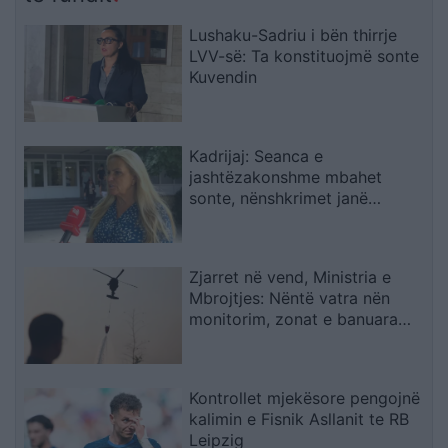
Lushaku-Sadriu i bën thirrje
LVV-së: Ta konstituojmë sonte
Kuvendin
Kadrijaj: Seanca e
jashtëzakonshme mbahet
sonte, nënshkrimet janë
siguruar
Zjarret në vend, Ministria e
Mbrojtjes: Nëntë vatra nën
monitorim, zonat e banuara
jashtë rrezikut
Kontrollet mjekësore pengojnë
kalimin e Fisnik Asllanit te RB
Leipzig