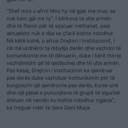
“Shef mos u afro! Mos hy në gjak me mua, se
nuk kam gjë me ty”. I kërkova ta ulte armën
dhe të flisnin për të sqaruar rrethanat, pasi
aktualisht nuk e dija se çfarë kishte ndodhur.
Në këtë kohë, u afrua Drejtori i Institucionit, i
cili më urdhëroi ta mbyllja derën dhe vazhdoi të
komunikonte me të dënuarin, duke i bërë thirrje
vazhdimisht që të qetësohej dhe të ulte armën.
Pas kësaj, Drejtori i Institucionit ka qendruar
pas derës duke vazhduar komunikimin për të
burgosurin që qendronte pas derës, kurse unë
dhe një pjesë e punonjësve të grupit të sigurisë
shkuan në vendin ku kishte ndodhur ngjarja”,
ka treguar nder te tjera Qani Muça.