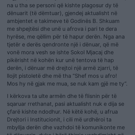
na u tha se personi që kishte plagosur dy të
dënuarit (të dëmtuar), gjendej aktualisht në
ambjentet e takimeve të Godinës B. Shkuam
me shpejtësi dhe unë u afrova i pari te dera
hyrëse, me qëllim për të hapur derën. Nga ana
tjetër e derës qendronte një i dënuar, që më
vonë mora vesh se ishte Sokol Mjacaj dhe
pikërisht në kohën kur unë tentova të hap
derën, i dënuar më drejtoi një armë zjarri, të
llojit pistoletë dhe më tha “Shef mos u afro!
Mos hy në gjak me mua, se nuk kam gjë me ty”.
I kërkova ta ulte armën dhe të flisnin për të
sqaruar rrethanat, pasi aktualisht nuk e dija se
çfarë kishte ndodhur. Në këtë kohë, u afrua
Drejtori i Institucionit, i cili më urdhëroi ta
mbyllja derën dhe vazhdoi të komunikonte me