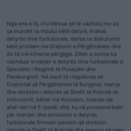
Nga ana e tij, m’u kërkua që të vazhdoj me aq
sa mundet ta mbuloj këtë detyrë, krahas
detyrës time funksionale, derisa ta diskutonte
këtë problem me Drejtorin e Përgjithshëm dhe
do të më kthente përgjigje. Ditën e sotme ka
vazhduar kryerjen e detyrës time funksionale si
Specialist i Regjimit të Posaçëm dhe
Paraburgimit. Në bazë të rregullores së
Drejtorisë së Përgjithshme të Burgjeve, marrja
dhe dorëzimi i detyrës së Shefit të Policisë së
Intitucionit, bëhet me Komision, brenda një
afati deri në 5 (pesë) ditë, ku në procesverbalin
për marrjen dhe dorëzimin e detyrës
funksionale firmosin personi që dorëzon
detyrën e Shefit të Policisë dhe personi që merr