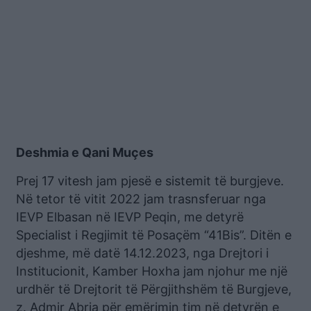
Deshmia e Qani Muçes
Prej 17 vitesh jam pjesë e sistemit të burgjeve.
Në tetor të vitit 2022 jam trasnsferuar nga
IEVP Elbasan në IEVP Peqin, me detyrë
Specialist i Regjimit të Posaçëm “41Bis”. Ditën e
djeshme, më datë 14.12.2023, nga Drejtori i
Institucionit, Kamber Hoxha jam njohur me një
urdhër të Drejtorit të Përgjithshëm të Burgjeve,
z. Admir Abria për emërimin tim në detyrën e