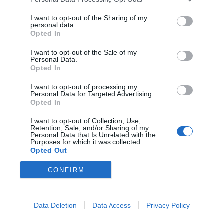
Sokol Mjaca e kishte qëlluar me armë.
Njëkohësisht, i kishte drejtuar armën edhe
I want to opt-out of the Sharing of my
personal data.
punonjësit të vëzhgimit, Indrit Dubali, duke i
Opted In
kërkuar që të hapte portën për të dalë nga
I want to opt-out of the Sale of my
pjesa e ajrimit. Nëninspektor Indrit Dubali, nën
Personal Data.
Opted In
kërcënimin e armës, kishte hapur portën dhe i
burgosur i armatosur kishte vrapuar në drejtim
I want to opt-out of processing my
Personal Data for Targeted Advertising.
të ambjenteve të takimeve të Godinës B, duke
Opted In
u futur brenda tyre, ku edhe e gjetëm ne.
Ndërkohë pas tij kishin shkuar, duke vrapuar
I want to opt-out of Collection, Use,
Retention, Sale, and/or Sharing of my
edhe disa të dënuar të tjerë, shokë me të
Personal Data that Is Unrelated with the
Purposes for which it was collected.
dëmtuarit Arben Lleshi dhe Indrit Shaqja.
Opted Out
Të gjitha këto janë sipas thënieve të punonjësit
CONFIRM
Indrit Dubali. Pas kësaj me punonjësit e grupit
të sigurisë, kemi bërë mbylljen e dhomës ku
kishte ndodhur ngjarja dhe mbylljen e dhomës
Data Deletion
Data Access
Privacy Policy
ku kishte qenë i akomoduar i dënuari Sokol