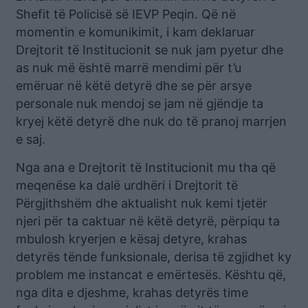
Shefit të Policisë së IEVP Peqin. Që në
momentin e komunikimit, i kam deklaruar
Drejtorit të Institucionit se nuk jam pyetur dhe
as nuk më është marrë mendimi për t’u
emëruar në këtë detyrë dhe se për arsye
personale nuk mendoj se jam në gjëndje ta
kryej këtë detyrë dhe nuk do të pranoj marrjen
e saj.
Nga ana e Drejtorit të Institucionit mu tha që
meqenëse ka dalë urdhëri i Drejtorit të
Përgjithshëm dhe aktualisht nuk kemi tjetër
njeri për ta caktuar në këtë detyrë, përpiqu ta
mbulosh kryerjen e kësaj detyre, krahas
detyrës tënde funksionale, derisa të zgjidhet ky
problem me instancat e emërtesës. Kështu që,
nga dita e djeshme, krahas detyrës time