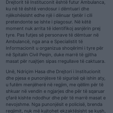
Drejtorit të Instituconit është futur Ambulanca,
ku në të është vendosur i dëmtuari dhe
njëkohësisht edhe një i dënuar tjetër i cili
pretendonte se ishte i plagosur. Në këtë
moment nuk arrita të identifikoj asnjërin prej
tyre. Pas futjes së personave të dëmtuar në
Ambulancë, nga ana e Specialistit të
Informacionit u organizua shoqërimi i tyre për
në Spitalin Civil Peqin, duke marrë të gjitha
masat për ruajtjen sipas rregullave të caktuara.
Unë, Ndriçim Hasa dhe Drejtori i Institucionit
dhe pjesa e punonjësve të sigurisë që ishin aty,
u futëm menjëherë në regjim, me qëllim për të
shkuar në vendin e ngjarjes dhe për të sqaruar
çfarë kishte ndodhur dhe për të marrë masat e
nevojshme. Nga punonjësit e policisë, brenda
regjimit, nuk më kujtohet ekzaktësisht se kush,