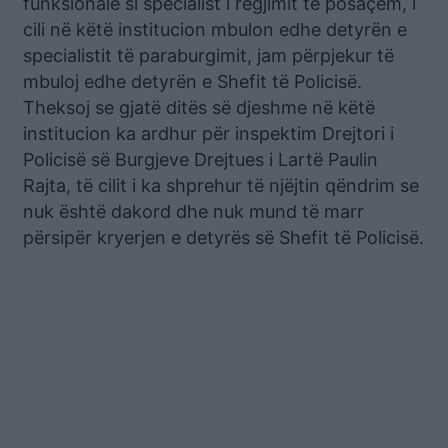
funksionale si specialist i regjimit të posaçëm, i
cili në këtë institucion mbulon edhe detyrën e
specialistit të paraburgimit, jam përpjekur të
mbuloj edhe detyrën e Shefit të Policisë.
Theksoj se gjatë ditës së djeshme në këtë
institucion ka ardhur për inspektim Drejtori i
Policisë së Burgjeve Drejtues i Lartë Paulin
Rajta, të cilit i ka shprehur të njëjtin qëndrim se
nuk është dakord dhe nuk mund të marr
përsipër kryerjen e detyrës së Shefit të Policisë.