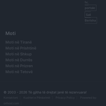
tv,
portale
Sali
Berisha
Moti
Moti në Tiranë
Moti në Prishtinë
Moti në Shkup
Moti në Durrës
Moti në Prizren
Moti në Tetovë
© 2003 -
2026 Të gjitha të drejtat janë të rezervuara!
Kontaktoni
Kushtet e Përdorimit
Privacy Policy
Powered by:
orihost.com