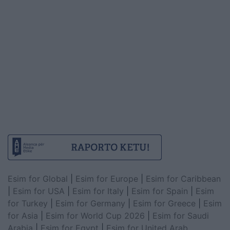
Esim for Global
|
Esim for Europe
|
Esim for Caribbean
|
Esim for USA
|
Esim for Italy
|
Esim for Spain
|
Esim
for Turkey
|
Esim for Germany
|
Esim for Greece
|
Esim
for Asia
|
Esim for World Cup 2026
|
Esim for Saudi
Arabia
|
Esim for Egypt
|
Esim for United Arab