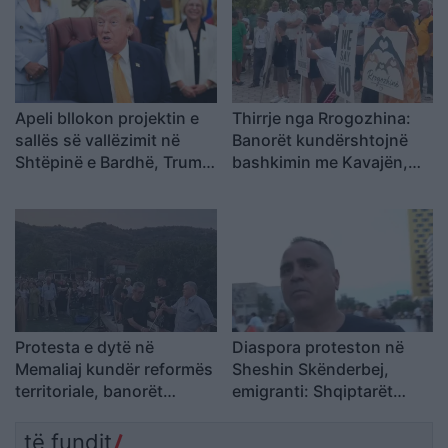
Apeli bllokon projektin e
Thirrje nga Rrogozhina:
sallës së vallëzimit në
Banorët kundërshtojnë
Shtëpinë e Bardhë, Trump
bashkimin me Kavajën,
paralajmëron ankim në
kërkojnë ruajtjen e
Supreme: Vendim politik
bashkisë së tyre
dhe i tmerrshëm
Protesta e dytë në
Diaspora proteston në
Memaliaj kundër reformës
Sheshin Skënderbej,
territoriale, banorët
emigranti: Shqiptarët
refuzojnë bashkimin me
meritojnë meritokraci dhe
Tepelenën
një qeveri europiane
të fundit