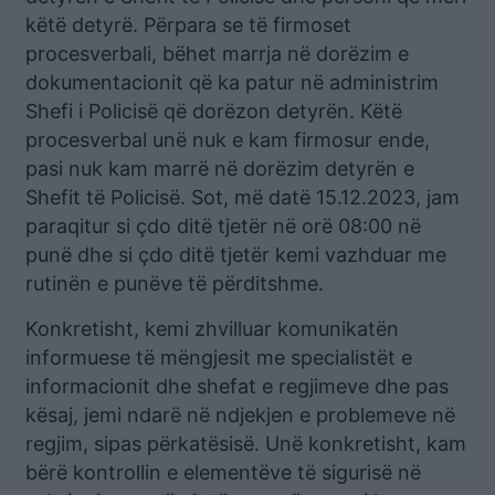
këtë detyrë. Përpara se të firmoset
procesverbali, bëhet marrja në dorëzim e
dokumentacionit që ka patur në administrim
Shefi i Policisë që dorëzon detyrën. Këtë
procesverbal unë nuk e kam firmosur ende,
pasi nuk kam marrë në dorëzim detyrën e
Shefit të Policisë. Sot, më datë 15.12.2023, jam
paraqitur si çdo ditë tjetër në orë 08:00 në
punë dhe si çdo ditë tjetër kemi vazhduar me
rutinën e punëve të përditshme.
Konkretisht, kemi zhvilluar komunikatën
informuese të mëngjesit me specialistët e
informacionit dhe shefat e regjimeve dhe pas
kësaj, jemi ndarë në ndjekjen e problemeve në
regjim, sipas përkatësisë. Unë konkretisht, kam
bërë kontrollin e elementëve të sigurisë në