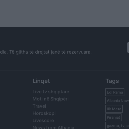
a. Të gjitha të drejtat janë të rezervuara!
Linqet
Tags
Live tv shqiptare
Edi Rama
Moti në Shqipëri
Albania New
Travel
Ilir Meta
Horoskopi
Piranjat
Livescore
gazeta, tv, p
News from Albania