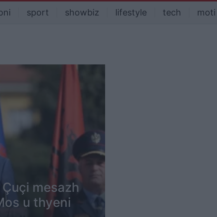
oni
sport
showbiz
lifestyle
tech
moti
, Çuçi mesazh
 Mos u thyeni