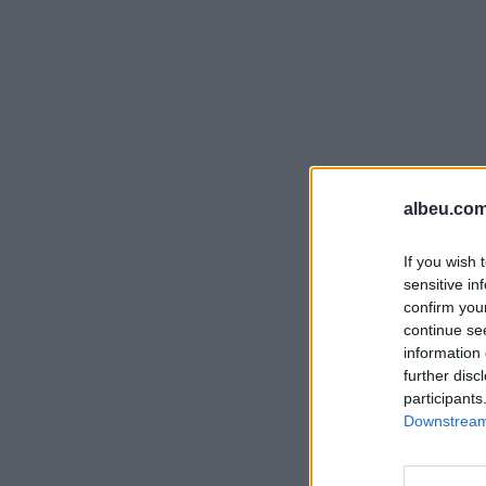
albeu.com
If you wish 
sensitive in
confirm you
continue se
information 
further disc
participants
Downstream 