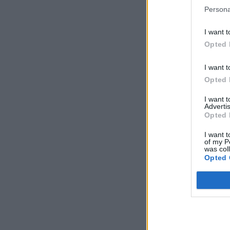
Persona
I want t
Opted 
I want t
Opted 
I want 
Advertis
Opted 
I want t
of my P
was col
Opted 