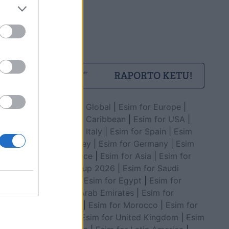
Esim for Global
|
Esim for Europe
|
Esim for Caribbean
|
Esim for USA
|
Esim for Italy
|
Esim for Spain
|
Esim
for Turkey
|
Esim for Germany
|
Esim
for Greece
|
Esim for Asia
|
Esim for
World Cup 2026
|
Esim for Saudi
Arabia
|
Esim for Egypt
|
Esim for
United Arab Emirates
|
Esim for
Balkans
|
Esim for Morocco
|
Esim for
China
|
Esim for United Kingdom
|
Esim