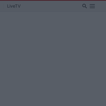
search
LiveTV