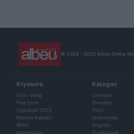
© 2003 -
2026 Albeu Online Medi
Kryesore
Kategori
Erion Veliaj
Lifestyle
Free Esim
Showbiz
Zgjedhjet 2025
Tech
Belinda Balluku
Shëndetësi
SPAK
Argetim
Kombëtarja
Enciklopedi