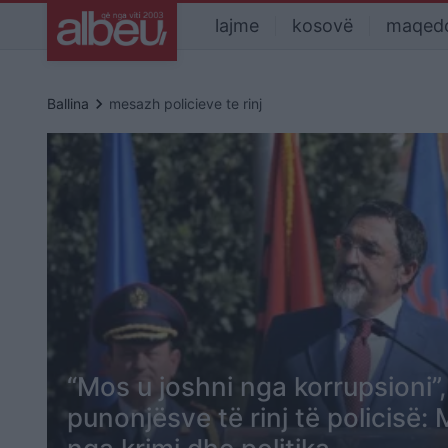
lajme
kosovë
maqed
keyboard_arrow_right
Ballina
mesazh policieve te rinj
“Mos u joshni nga korrupsioni”
punonjësve të rinj të policisë: