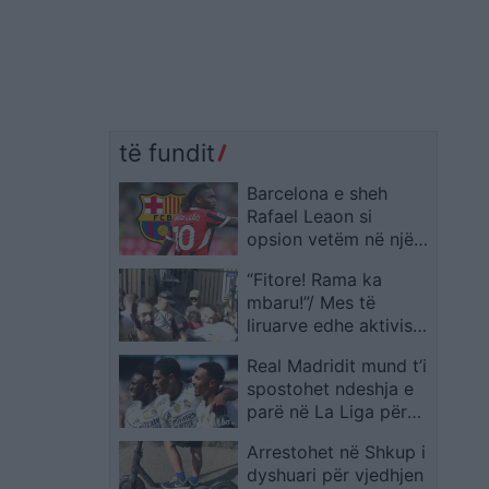
të fundit
Barcelona e sheh
Rafael Leaon si
opsion vetëm në një
skenar të caktuar
“Fitore! Rama ka
mbaru!”/ Mes të
liruarve edhe aktivisti
Gent Progni
Real Madridit mund t’i
spostohet ndeshja e
parë në La Liga për
shkak të kalendarit të
Arrestohet në Shkup i
Kupës së Botës 2026
dyshuari për vjedhjen