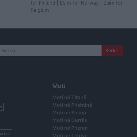
for Finland
|
Esim for Norway
|
Esim for
Belgium
Search
Moti
Moti në Tiranë
Moti në Prishtinë
s
Moti në Shkup
Moti në Durrës
Moti në Prizren
ortale
Moti në Tetovë