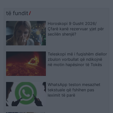
të fundit
Horoskopi 9 Gusht 2026/
Çfarë kanë rezervuar yjet për
secilën shenjë?
Teleskopi më i fuqishëm diellor
zbulon vorbullat që ndikojnë
në motin hapësinor të Tokës
WhatsApp teston mesazhet
tekstuale që fshihen pas
leximit të parë