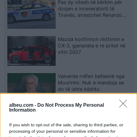
Pas dy vitesh në kërkim për
dosjen e inceneratorit të
Tiranës, arrestohet Renardo
Nallbani në Palasë
Mazda konfirmon rikthimin e
CX-3, gjenerata e re pritet në
vitin 2027
Valverde rrëfen befasinë nga
Mourinho: Nuk e mendoja se
do të ishte kështu
albeu.com -
Do Not Process My Personal
Information
Arrestohet 73-vjeçari në Krujë,
ndezi zjarr për të djegur barin
If you wish to opt-out of the sale, sharing to third parties, or
dhe flakët u përhapën drejt
processing of your personal or sensitive information for
malit