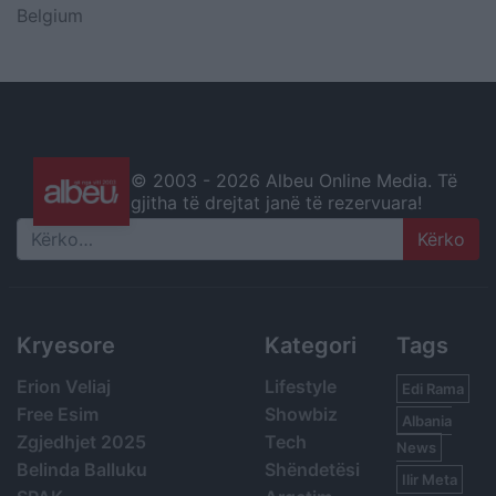
Belgium
© 2003 -
2026 Albeu Online Media. Të
gjitha të drejtat janë të rezervuara!
Search
Kryesore
Kategori
Tags
Erion Veliaj
Lifestyle
Edi Rama
Free Esim
Showbiz
Albania
Zgjedhjet 2025
Tech
News
Belinda Balluku
Shëndetësi
Ilir Meta