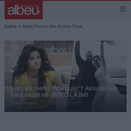
keyboard_arrow_right
Ballina
Maite Perroni dhe Andres Tovar
E mbani mend “Mariçuin”? Aktorja i jep
fund beqarisë (FOTO LAJM)
4 vit me parë
schedule