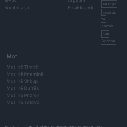
SPAK
Argetim
Piranjat
Kombëtarja
Enciklopedi
gazeta,
tv,
portale
Sali
Berisha
Moti
Moti në Tiranë
Moti në Prishtinë
Moti në Shkup
Moti në Durrës
Moti në Prizren
Moti në Tetovë
© 2003 -
2026 Të gjitha të drejtat janë të rezervuara!