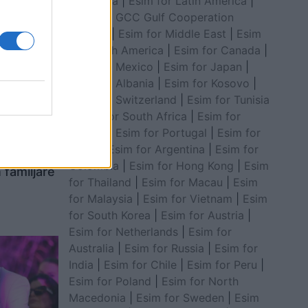
for Africa
|
Esim for Latin America
|
Esim for GCC Gulf Cooperation
Council
|
Esim for Middle East
|
Esim
for South America
|
Esim for Canada
|
Esim for Mexico
|
Esim for Japan
|
Esim for Albania
|
Esim for Kosovo
|
Esim for Switzerland
|
Esim for Tunisia
|
Esim for South Africa
|
Esim for
Algeria
|
Esim for Portugal
|
Esim for
Brazil
|
Esim for Argentina
|
Esim for
me vajzën
Colombia
|
Esim for Hong Kong
|
Esim
 familjare
for Thailand
|
Esim for Macau
|
Esim
for Malaysia
|
Esim for Vietnam
|
Esim
for South Korea
|
Esim for Austria
|
Esim for Netherlands
|
Esim for
Australia
|
Esim for Russia
|
Esim for
India
|
Esim for Chile
|
Esim for Peru
|
Esim for Poland
|
Esim for North
Macedonia
|
Esim for Sweden
|
Esim