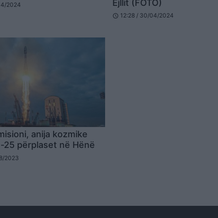
Ejllit (FOTO)
04/2024
12:28 / 30/04/2024
schedule
isioni, anija kozmike
-25 përplaset në Hënë
08/2023