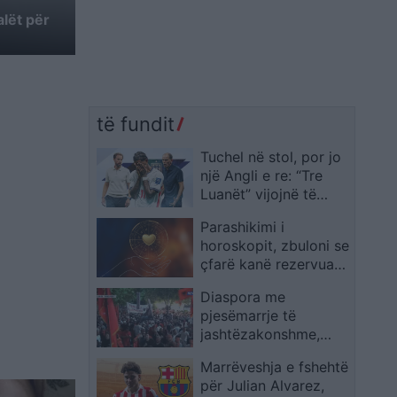
alët për
të fundit
Tuchel në stol, por jo
një Angli e re: “Tre
Luanët” vijojnë të
ngjajnë me ekipin e
Parashikimi i
Southgate
horoskopit, zbuloni se
çfarë kanë rezervuar
yjet për ju sot
Diaspora me
pjesëmarrje të
jashtëzakonshme,
protestuesit mbërrijnë
Marrëveshja e fshehtë
te komisariati 3: Lironi
për Julian Alvarez,
çunat! Arrestoni