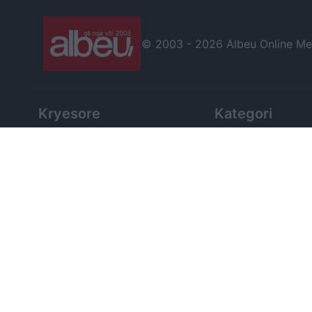
© 2003 -
2026 Albeu Online Medi
Kryesore
Kategori
Erion Veliaj
Lifestyle
Free Esim
Showbiz
Zgjedhjet 2025
Tech
Belinda Balluku
Shëndetësi
SPAK
Argetim
Kombëtarja
Enciklopedi
© 2003 -
2026 Të gjitha të drejtat janë të rezervuara!