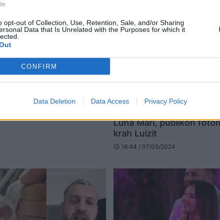
In
o opt-out of Collection, Use, Retention, Sale, and/or Sharing
ersonal Data that Is Unrelated with the Purposes for which it
lected.
Out
CONFIRM
Data Deletion
Data Access
Privacy Policy
Kiara Tito na prezanton 
Luna Mari, publikon foton
krah Luizit
16:44 / 07/05/2024
schedule