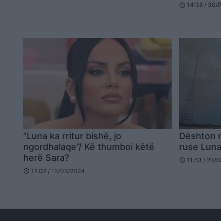
14:38 / 30/
schedule
“Luna ka rritur bishë, jo
Dështon m
ngordhalaqe”/ Kë thumboi këtë
ruse Luna
herë Sara?
11:53 / 20/
schedule
12:02 / 13/03/2024
schedule