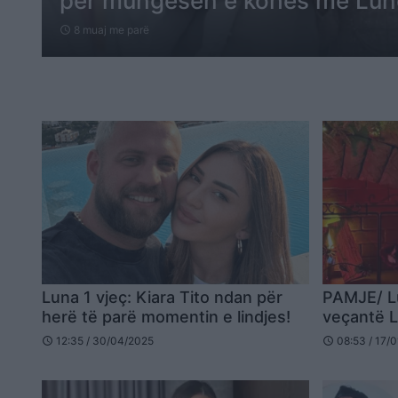
për mungesën e kohës me Lu
8 muaj me parë
schedule
Luna 1 vjeç: Kiara Tito ndan për
PAMJE/ Lu
herë të parë momentin e lindjes!
veçantë 
12:35 / 30/04/2025
08:53 / 17/
schedule
schedule