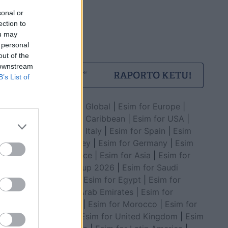
sonal or
oto me
ection to
 që has me
ou may
 personal
out of the
 downstream
B’s List of
Esim for Global
|
Esim for Europe
|
Esim for Caribbean
|
Esim for USA
|
Esim for Italy
|
Esim for Spain
|
Esim
for Turkey
|
Esim for Germany
|
Esim
for Greece
|
Esim for Asia
|
Esim for
World Cup 2026
|
Esim for Saudi
Arabia
|
Esim for Egypt
|
Esim for
ndjekësit:
United Arab Emirates
|
Esim for
o e harroj
Balkans
|
Esim for Morocco
|
Esim for
China
|
Esim for United Kingdom
|
Esim