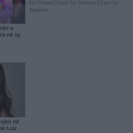
for Finland
|
Esim for Norway
|
Esim for
Belgium
arën e
 ra në sy
 vjen në
he Luiz