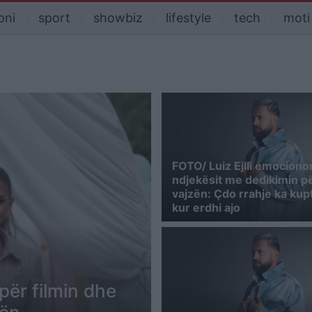
oni
sport
showbiz
lifestyle
tech
moti
FOTO/ Luiz Ejlli emociono
ndjekësit me dedikimin p
vajzën: Çdo rrahje ka kup
kur erdhi ajo
 për filmin dhe