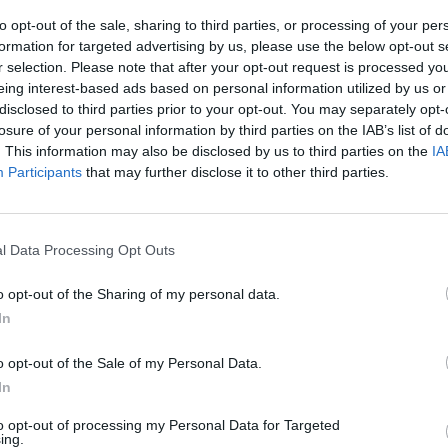
to opt-out of the sale, sharing to third parties, or processing of your per
Kiara poston një tjetër f
formation for targeted advertising by us, please use the below opt-out s
Lunushin, ja vështirësia
r selection. Please note that after your opt-out request is processed y
vogëlushen!
eing interest-based ads based on personal information utilized by us or
disclosed to third parties prior to your opt-out. You may separately opt-
19:29 / 02/07/2024
schedule
losure of your personal information by third parties on the IAB’s list of
. This information may also be disclosed by us to third parties on the
IA
Participants
that may further disclose it to other third parties.
l Data Processing Opt Outs
o opt-out of the Sharing of my personal data.
In
3 orë që qan”/ Kiara
Kiara bisedë virtuale me 
o opt-out of the Sale of my Personal Data.
hmë, “qan” hallin e saj
Kur pashë tymin rozë, s’d
In
sit
kurrë!
to opt-out of processing my Personal Data for Targeted
06/2024
12:22 / 03/06/2024
schedule
ing.