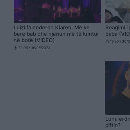
Luizi falenderon Kiarën: Më ke
Reagimi i p
bërë bab dhe njeriun më të lumtur
baba (VI
në botë (VIDEO)
15:50 / 30/
schedule
20:06 / 06/05/2024
schedule
Luna erdh
çiftin?