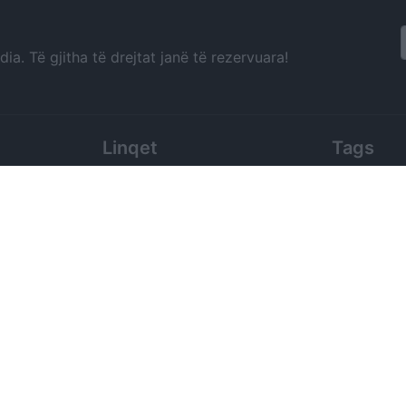
a. Të gjitha të drejtat janë të rezervuara!
Linqet
Tags
Live tv shqiptare
Edi Rama
Moti në Shqipëri
Albania New
Travel
Ilir Meta
Horoskopi
Piranjat
Livescore
gazeta, tv, p
News from Albania
Sali Berisha
Kontaktoni