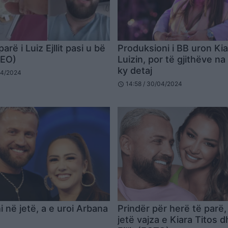
arë i Luiz Ejllit pasi u bë
Produksioni i BB uron Ki
DEO)
Luizin, por të gjithëve na
ky detaj
04/2024
14:58 / 30/04/2024
schedule
i në jetë, a e uroi Arbana
Prindër për herë të parë,
jetë vajza e Kiara Titos d