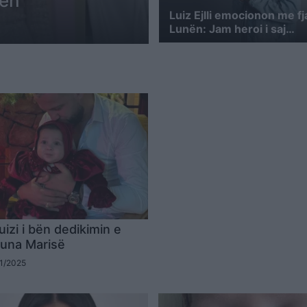
nën
Luiz Ejlli emocionon me fj
Lunën: Jam heroi i saj…
izi i bën dedikimin e
Luna Marisë
01/2025