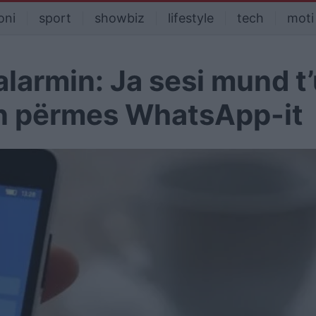
oni
sport
showbiz
lifestyle
tech
moti
alarmin: Ja sesi mund t
n përmes WhatsApp-it