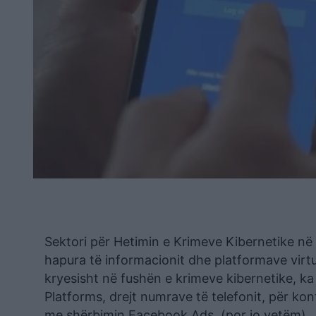
Sektori për Hetimin e Krimeve Kibernetike në
hapura të informacionit dhe platformave virtu
kryesisht në fushën e krimeve kibernetike, 
Platforms, drejt numrave të telefonit, për kon
me shërbimin Facebook Ads, (por jo vetëm).