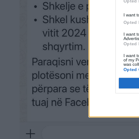
Opted 
I want t
Opted 
I want 
Advertis
Opted 
I want t
of my P
was col
Opted 