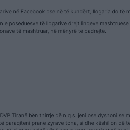
arive në Facebook ose në të kundërt, llogaria do të m
n e poseduesve të llogarive drejt linqeve mashtruese
sonave të mashtruar, në mënyrë të padrejtë.
DVP Tiranë bën thirrje që n.q.s. jeni ose dyshoni se 
të paraqiteni pranë zyrave tona, si dhe këshillon që 