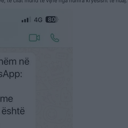
, të cilat mund të vijnë nga numra kryesisht të huaj.