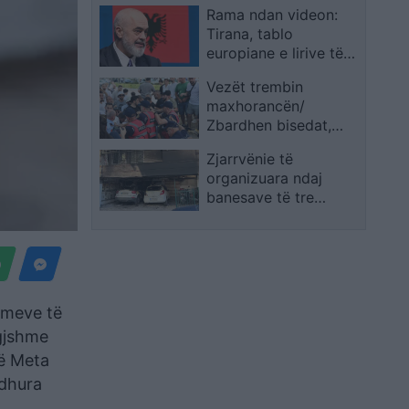
Rama ndan videon:
Norvegjinë
Tirana, tablo
europiane e lirive të
barabarta
Vezët trembin
maxhorancën/
Zbardhen bisedat,
deputetët socialistë
Zjarrvënie të
kërkuan ndërhyrjen e
organizuara ndaj
policisë ndaj
banesave të tre
protestuesve
drejtuesve të
Demokracisë së Re në
Selanik, 5 të plagosur
dhe një grua në
intubim
imeve të
igjshme
së Meta
idhura