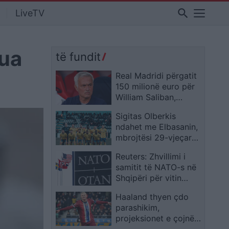
search
LiveTV
’ua
të fundit
Real Madridi përgatit
150 milionë euro për
William Saliban,
Mourinho e do me
Sigitas Olberkis
çdo kusht
ndahet me Elbasanin,
mbrojtësi 29-vjeçar
firmos jashtë vendit
Reuters: Zhvillimi i
pas ofertës prej 200
samitit të NATO-s në
mijë dollarësh
Shqipëri për vitin
2027 mbetet i
Haaland thyen çdo
pasigurt
parashikim,
projeksionet e çojnë
deri në 260 gola me