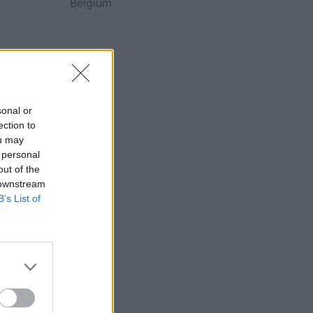
Belgium
sonal or
ection to
ou may
 personal
out of the
 downstream
B’s List of