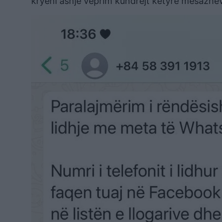
kryeni asnjë veprim kundrejt këtyre mesazheve