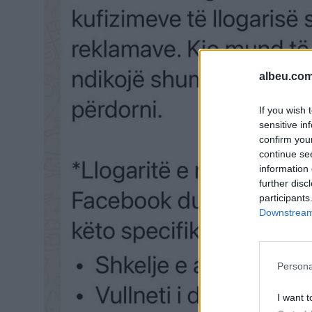
albeu.com
If you wish 
sensitive in
confirm you
continue se
information 
further disc
participants
Downstream 
Persona
I want t