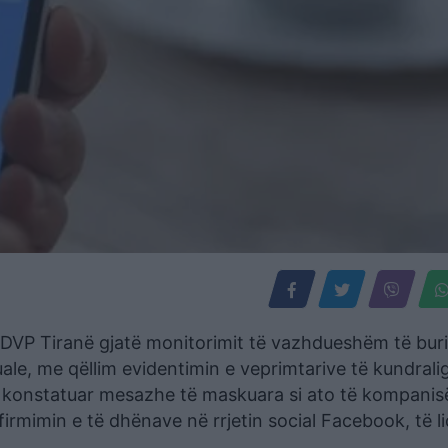
 DVP Tiranë gjatë monitorimit të vazhdueshëm të bur
ale, me qëllim evidentimin e veprimtarive të kundral
ka konstatuar mesazhe të maskuara si ato të kompani
firmimin e të dhënave në rrjetin social Facebook, të l