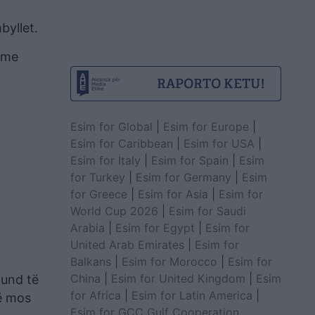
byllet.
 me
Esim for Global
|
Esim for Europe
|
Esim for Caribbean
|
Esim for USA
|
Esim for Italy
|
Esim for Spain
|
Esim
for Turkey
|
Esim for Germany
|
Esim
for Greece
|
Esim for Asia
|
Esim for
World Cup 2026
|
Esim for Saudi
Arabia
|
Esim for Egypt
|
Esim for
United Arab Emirates
|
Esim for
Balkans
|
Esim for Morocco
|
Esim for
China
|
Esim for United Kingdom
|
Esim
mund të
for Africa
|
Esim for Latin America
|
të mos
Esim for GCC Gulf Cooperation