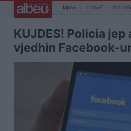
lajme
kosovë
maqed
KUJDES! Policia jep 
vjedhin Facebook-u