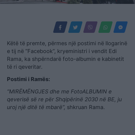
Këtë të premte, përmes një postimi në llogarinë
e tij në “Facebook”, kryeministri i vendit Edi
Rama, ka shpërndarë foto-albumin e kabinetit
të ri qeveritar.
Postimi i Ramës:
“MIRËMËNGJES dhe me FotoALBUMIN e
qeverisë së re për Shqipërinë 2030 në BE, ju
uroj një ditë të mbarë”,
shkruan Rama.