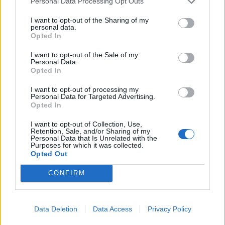
Personal Data Processing Opt Outs
I want to opt-out of the Sharing of my
personal data.
Opted In
I want to opt-out of the Sale of my
Pas dy vitesh në kërkim
Përfundon pas 4 orësh
Personal Data.
për dosjen e inceneratorit
protesta kundër klasës
Opted In
të Tiranës, arrestohet
politike: “Nesër më
I want to opt-out of processing my
Renardo Nallbani në
shumë!”
Personal Data for Targeted Advertising.
Palasë
Opted In
I want to opt-out of Collection, Use,
Retention, Sale, and/or Sharing of my
Personal Data that Is Unrelated with the
Purposes for which it was collected.
Opted Out
Protestuesit vijojnë
Ditëve shumë të nxehta
CONFIRM
marshimin pa u ndalur:
po u vjen fundi?
Shqipëria e rinisë, jo e
Meteorologia tregon se
partisë!
kur nis rënia e
Data Deletion
Data Access
Privacy Policy
temperaturave