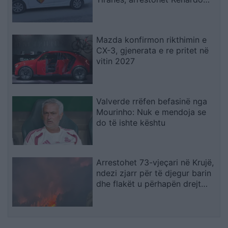
Nallbani në Palasë
Mazda konfirmon rikthimin e
CX-3, gjenerata e re pritet në
vitin 2027
Valverde rrëfen befasinë nga
Mourinho: Nuk e mendoja se
do të ishte kështu
Arrestohet 73-vjeçari në Krujë,
ndezi zjarr për të djegur barin
dhe flakët u përhapën drejt
malit