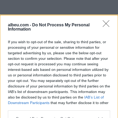
albeu.com -
Do Not Process My Personal
Information
If you wish to opt-out of the sale, sharing to third parties, or
processing of your personal or sensitive information for
targeted advertising by us, please use the below opt-out
Shtuar
më
12.09.2025 08:42
section to confirm your selection. Please note that after your
opt-out request is processed you may continue seeing
Tags:
,
,
foto-albumin
kabinetit të ri
interest-based ads based on personal information utilized by
,
,
Ministrat
ndan
rama
us or personal information disclosed to third parties prior to
your opt-out. You may separately opt-out of the further
disclosure of your personal information by third parties on the
IAB’s list of downstream participants. This information may
also be disclosed by us to third parties on the
IAB’s List of
Downstream Participants
that may further disclose it to other
third parties.