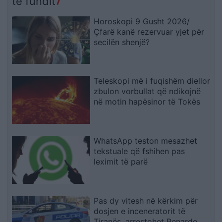
të fundit
Horoskopi 9 Gusht 2026/
Çfarë kanë rezervuar yjet për
secilën shenjë?
Teleskopi më i fuqishëm diellor
zbulon vorbullat që ndikojnë
në motin hapësinor të Tokës
WhatsApp teston mesazhet
tekstuale që fshihen pas
leximit të parë
Pas dy vitesh në kërkim për
dosjen e inceneratorit të
Tiranës, arrestohet Renardo