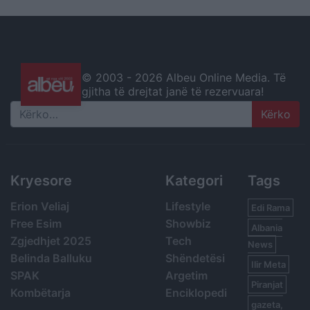
© 2003 -
2026 Albeu Online Media. Të
gjitha të drejtat janë të rezervuara!
Search
Kryesore
Kategori
Tags
Erion Veliaj
Lifestyle
Edi Rama
Free Esim
Showbiz
Albania
Zgjedhjet 2025
Tech
News
Belinda Balluku
Shëndetësi
Ilir Meta
SPAK
Argetim
Piranjat
Kombëtarja
Enciklopedi
gazeta,