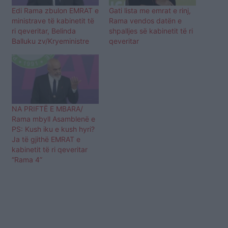
Edi Rama zbulon EMRAT e
Gati lista me emrat e rinj,
ministrave të kabinetit të
Rama vendos datën e
ri qeveritar, Belinda
shpalljes së kabinetit të ri
Balluku zv/Kryeministre
qeveritar
NA PRIFTË E MBARA/
Rama mbyll Asamblenë e
PS: Kush iku e kush hyri?
Ja të gjithë EMRAT e
kabinetit të ri qeveritar
“Rama 4”