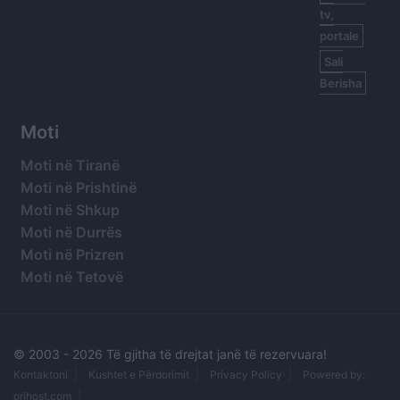
tv,
portale
Sali
Berisha
Moti
Moti në Tiranë
Moti në Prishtinë
Moti në Shkup
Moti në Durrës
Moti në Prizren
Moti në Tetovë
© 2003 -
2026 Të gjitha të drejtat janë të rezervuara!
Kontaktoni
Kushtet e Përdorimit
Privacy Policy
Powered by:
orihost.com