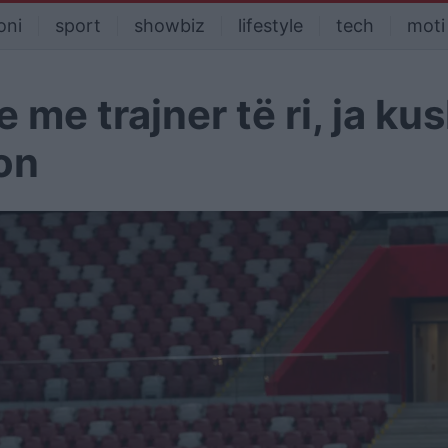
oni
sport
showbiz
lifestyle
tech
moti
me trajner të ri, ja kus
on