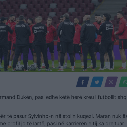
Armand Dukën, pasi edhe këtë herë kreu i futbollit shq
ër të pasur Sylvinho-n në stolin kuqezi. Maran nuk ë
e profil jo të lartë, pasi në karrierën e tij ka drejtuar