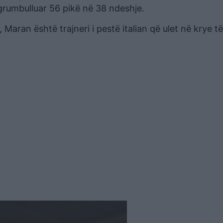
grumbulluar 56 pikë në 38 ndeshje.
Maran është trajneri i pestë italian që ulet në krye të