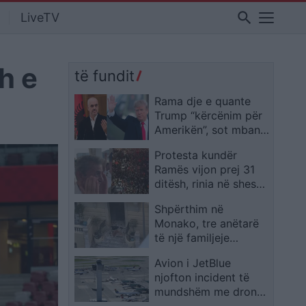
search
LiveTV
h e
të fundit
Rama dje e quante
Trump “kërcënim për
Amerikën”, sot mban
tjetër qëndrim mes
Protesta kundër
protestave 31-ditore
Ramës vijon prej 31
ditësh, rinia në shesh
dhe një i moshuar
Shpërthim në
shpërthen në lot teksa
Monako, tre anëtarë
i mbështet
të një familjeje
ukrainase mbeten të
Avion i JetBlue
plagosur; autoritetet
njofton incident të
verifikojnë pistën
mundshëm me dron
terroriste
gjatë afrimit për ulje