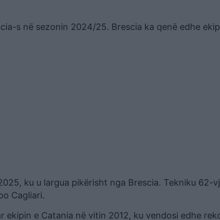
cia-s në sezonin 2024/25. Brescia ka qenë edhe ekipi i
 2025, ku u largua pikërisht nga Brescia. Tekniku 62-v
o Cagliari.
ar ekipin e Catania në vitin 2012, ku vendosi edhe rek