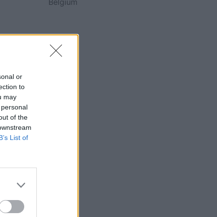
Belgium
sonal or
ection to
ou may
 personal
out of the
 downstream
B’s List of