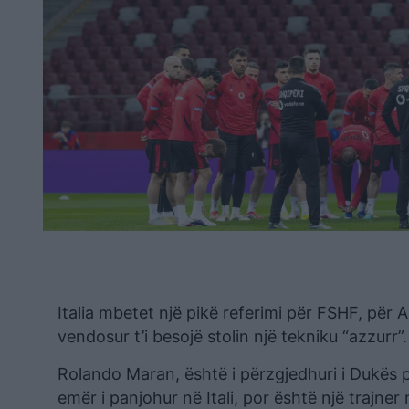
Italia mbetet një pikë referimi për FSHF, për 
vendosur t’i besojë stolin një tekniku “azzurr”.
Rolando Maran, është i përzgjedhuri i Dukës p
emër i panjohur në Itali, por është një trajner m