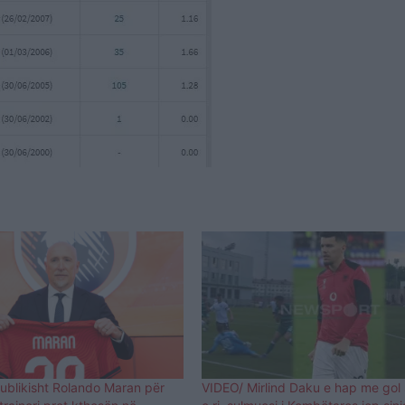
ublikisht Rolando Maran për
VIDEO/ Mirlind Daku e hap me gol