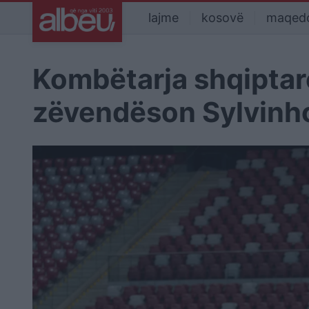
lajme
kosovë
maqed
Kombëtarja shqiptare 
zëvendëson Sylvinh