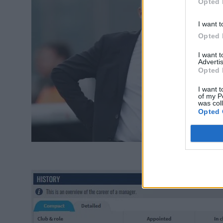
Opted 
I want t
Opted 
I want 
Advertis
Opted 
I want t
of my P
was col
Opted 