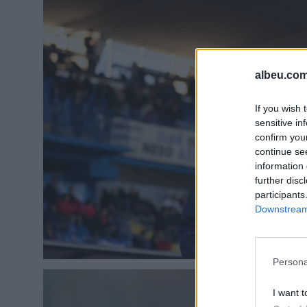
albeu.com
If you wish 
sensitive in
confirm you
continue se
information 
further disc
participants
Downstream 
Persona
I want t