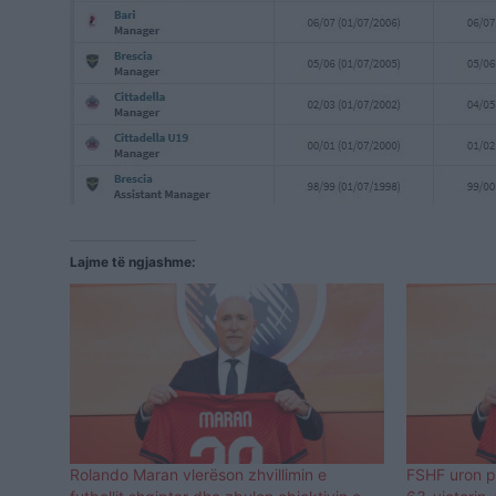
Lajme të ngjashme:
Rolando Maran vlerëson zhvillimin e
FSHF uron p