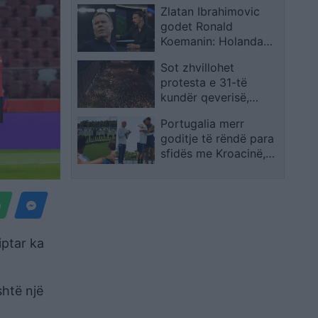
Zlatan Ibrahimovic
në JFK
godet Ronald
Koemanin: Holanda
humbi duke mohuar
Sot zhvillohet
identitetin e saj
protesta e 31-të
kundër qeverisë,
qytetarët kërkojnë
Portugalia merr
largimin e
goditje të rëndë para
panegociueshëm të
sfidës me Kroacinë,
Edi Ramës
Ricardo Carvalho
largohet pas vdekjes
së babait
iptar ka
shtë një