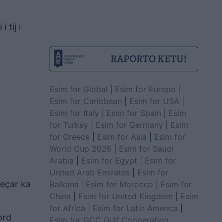
 tij i
Esim for Global
|
Esim for Europe
|
Esim for Caribbean
|
Esim for USA
|
Esim for Italy
|
Esim for Spain
|
Esim
for Turkey
|
Esim for Germany
|
Esim
for Greece
|
Esim for Asia
|
Esim for
World Cup 2026
|
Esim for Saudi
Arabia
|
Esim for Egypt
|
Esim for
United Arab Emirates
|
Esim for
jeçar ka
Balkans
|
Esim for Morocco
|
Esim for
China
|
Esim for United Kingdom
|
Esim
for Africa
|
Esim for Latin America
|
ord
Esim for GCC Gulf Cooperation