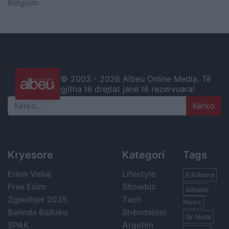
Belgium
© 2003 -
2026 Albeu Online Media. Të
gjitha të drejtat janë të rezervuara!
Search
Kryesore
Kategori
Tags
Erion Veliaj
Lifestyle
Edi Rama
Free Esim
Showbiz
Albania
Zgjedhjet 2025
Tech
News
Belinda Balluku
Shëndetësi
Ilir Meta
SPAK
Argetim