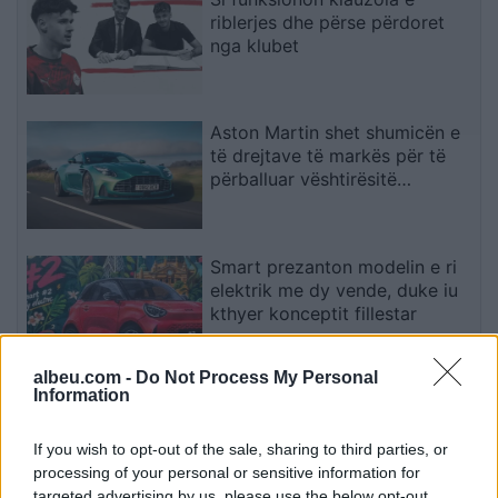
riblerjes dhe përse përdoret
nga klubet
Aston Martin shet shumicën e
të drejtave të markës për të
përballuar vështirësitë
financiare
Smart prezanton modelin e ri
elektrik me dy vende, duke iu
kthyer konceptit fillestar
albeu.com -
Do Not Process My Personal
Information
Çfarë tregon sinjali i rrallë me
rreth dhe pikë të zezë?
If you wish to opt-out of the sale, sharing to third parties, or
processing of your personal or sensitive information for
targeted advertising by us, please use the below opt-out