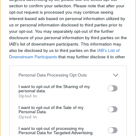
section to confirm your selection. Please note that after your
opt-out request is processed you may continue seeing
interest-based ads based on personal information utilized by
us or personal information disclosed to third parties prior to
your opt-out. You may separately opt-out of the further
disclosure of your personal information by third parties on the
IAB’s list of downstream participants. This information may
also be disclosed by us to third parties on the
IAB’s List of
Downstream Participants
that may further disclose it to other
third parties.
Personal Data Processing Opt Outs
I want to opt-out of the Sharing of my
personal data.
Opted In
I want to opt-out of the Sale of my
Personal Data.
Opted In
Esim for Global
|
Esim for Europe
|
Esim for Caribbean
|
Esim for USA
|
Esim for Italy
|
Esim for Spain
|
Esim
I want to opt-out of processing my
Personal Data for Targeted Advertising.
for Turkey
|
Esim for Germany
|
Esim for Greece
|
Esim