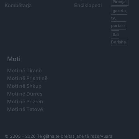
Piranjat
Kombëtarja
Enciklopedi
gazeta,
tv,
portale
Sali
Berisha
Moti
Moti në Tiranë
Moti në Prishtinë
Moti në Shkup
Moti në Durrës
Moti në Prizren
Moti në Tetovë
© 2003 -
2026 Të gjitha të drejtat janë të rezervuara!