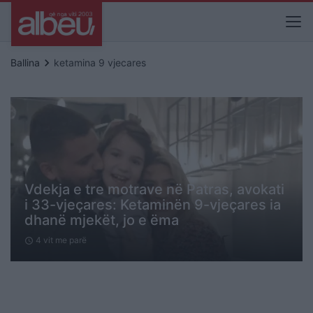
keyboard_arrow_right
Ballina
ketamina 9 vjecares
Vdekja e tre motrave në Patras, avokati
i 33-vjeçares: Ketaminën 9-vjeçares ia
dhanë mjekët, jo e ëma
4 vit me parë
schedule