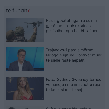
të fundit
Rusia goditet nga një sulm i
gjerë me dronë ukrainas,
përfshihet nga flakët rafineria
dhe plagosen 5 persona
Trajanovski paralajmëron:
Ndotja e ujit në Gostivar mund
të sjellë raste hepatiti
Foto/ Sydney Sweeney tërheq
vëmendjen me imazhet e reja
të koleksionit të saj
Si funksionon klauzola e