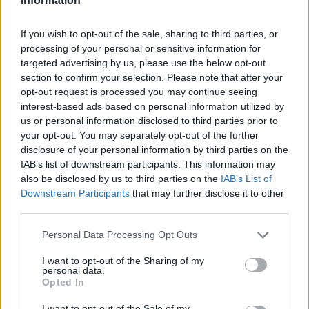
Information
If you wish to opt-out of the sale, sharing to third parties, or
processing of your personal or sensitive information for
targeted advertising by us, please use the below opt-out
section to confirm your selection. Please note that after your
Profesori i Kembrixhit
Sllovakia përballet me
opt-out request is processed you may continue seeing
largohet nga detyra pas
vapë ekstreme,
interest-based ads based on personal information utilized by
akuzave për plagjiaturë
termometri arrin 42.2
us or personal information disclosed to third parties prior to
dhe pasaktësi akademike
gradë Celsius
your opt-out. You may separately opt-out of the further
disclosure of your personal information by third parties on the
IAB’s list of downstream participants. This information may
also be disclosed by us to third parties on the
IAB’s List of
Downstream Participants
that may further disclose it to other
third parties.
Personal Data Processing Opt Outs
Dy tramvaje përplasen në
Qytetarët mblidhen në
Gjermani, rreth 25 të
sheshin “Skënderbej” në
I want to opt-out of the Sharing of my
personal data.
plagosur, tre në gjendje
ditën e 68-të të protestës
Opted In
kritike
kundër Ramës, kërkojnë
largimin e tij
I want to opt-out of the Sale of my