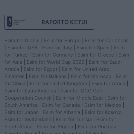
Esim for Global
|
Esim for Europe
|
Esim for Caribbean
|
Esim for USA
|
Esim for Italy
|
Esim for Spain
|
Esim
for Turkey
|
Esim for Germany
|
Esim for Greece
|
Esim
for Asia
|
Esim for World Cup 2026
|
Esim for Saudi
Arabia
|
Esim for Egypt
|
Esim for United Arab
Emirates
|
Esim for Balkans
|
Esim for Morocco
|
Esim
for China
|
Esim for United Kingdom
|
Esim for Africa
|
Esim for Latin America
|
Esim for GCC Gulf
Cooperation Council
|
Esim for Middle East
|
Esim for
South America
|
Esim for Canada
|
Esim for Mexico
|
Esim for Japan
|
Esim for Albania
|
Esim for Kosovo
|
Esim for Switzerland
|
Esim for Tunisia
|
Esim for
South Africa
|
Esim for Algeria
|
Esim for Portugal
|
Esim for Brazil
|
Esim for Argentina
|
Esim for