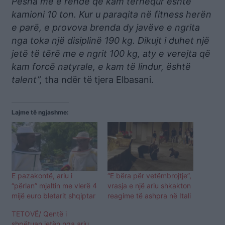
Pesha më e rëndë që kam tërhequr është
kamioni 10 ton. Kur u paraqita në fitness herën
e parë, e provova brenda dy javëve e ngrita
nga toka një disiplinë 190 kg. Dikujt i duhet një
jetë të tërë me e ngrit 100 kg, aty e verejta që
kam forcë natyrale, e kam të lindur, është
talent”,
tha ndër të tjera Elbasani.
Lajme të ngjashme:
E pazakontë, ariu i
“E bëra për vetëmbrojtje”,
“përlan” mjaltin me vlerë 4
vrasja e një ariu shkakton
mijë euro bletarit shqiptar
reagime të ashpra në Itali
TETOVË/ Qentë i
shpëtuan jetën nga ariu