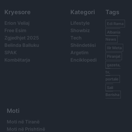
Kryesore
Kategori
Tags
Erion Veliaj
Lifestyle
Edi Rama
Free Esim
Showbiz
Albania
Zgjedhjet 2025
Tech
News
Belinda Balluku
Shëndetësi
Ilir Meta
SPAK
Argetim
Piranjat
Kombëtarja
Enciklopedi
gazeta,
tv,
portale
Sali
Berisha
Moti
Moti në Tiranë
Moti në Prishtinë