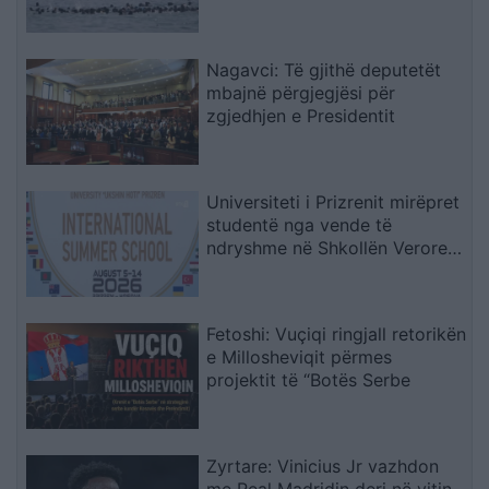
ndez përplasjet politike në
Spanjë
Nagavci: Të gjithë deputetët
mbajnë përgjegjësi për
zgjedhjen e Presidentit
Universiteti i Prizrenit mirëpret
studentë nga vende të
ndryshme në Shkollën Verore
Ndërkombëtare
Fetoshi: Vuçiqi ringjall retorikën
e Millosheviqit përmes
projektit të “Botës Serbe
Zyrtare: Vinicius Jr vazhdon
me Real Madridin deri në vitin