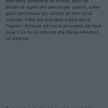
kam qene asnjëherë në fitness, pata një
lëndim te supet dhe shkova për operim, edhe
gjatë ushtrimeve aty vërejta që kam forcë
natyrale. Edhe aty lindi ideja e këtij sporti.
Trajneri i fitnessit më tha ta provojmë një herë
nëse ti ke forcë natyrale dhe fillova kërkimet
në internet.