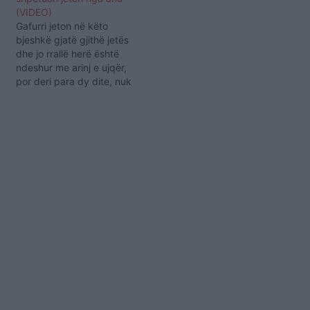
(VIDEO)
Gafurri jeton në këto
bjeshkë gjatë gjithë jetës
dhe jo rrallë herë është
ndeshur me arinj e ujqër,
por deri para dy dite, nuk
i kishte ndodhur që të su
lmohet, por këto ditë u su
lmu nga ariu. I lëshova
dhen’t, tu hy në mal
poshtë, doli ariu. Kur…