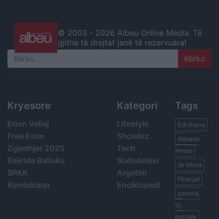
© 2003 -
2026 Albeu Online Media. Të
gjitha të drejtat janë të rezervuara!
Search
Kryesore
Kategori
Tags
Erion Veliaj
Lifestyle
Edi Rama
Free Esim
Showbiz
Albania
Zgjedhjet 2025
Tech
News
Belinda Balluku
Shëndetësi
Ilir Meta
SPAK
Argetim
Piranjat
Kombëtarja
Enciklopedi
gazeta,
tv,
portale