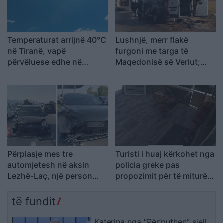
Temperaturat arrijnë 40°C
Lushnjë, merr flakë
në Tiranë, vapë
furgoni me targa të
përvëluese edhe në
Maqedonisë së Veriut;
Elbasan e Shkodër,
dyshohet defekt teknik
parashikimi për sot
Përplasje mes tre
Turisti i huaj kërkohet nga
automjetesh në aksin
policia greke pas
Lezhë-Laç, një person
propozimit për të miturën
lëndohet
10-vjeçare në Kretë
të fundit
Katerina nga “Për’puthen” sjell