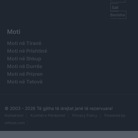
Sali
Berisha
Moti
Moti në Tiranë
Moti në Prishtinë
Moti në Shkup
Moti në Durrës
Moti në Prizren
Moti në Tetovë
© 2003 -
2026 Të gjitha të drejtat janë të rezervuara!
Kontaktoni
Kushtet e Përdorimit
Privacy Policy
Powered by:
orihost.com