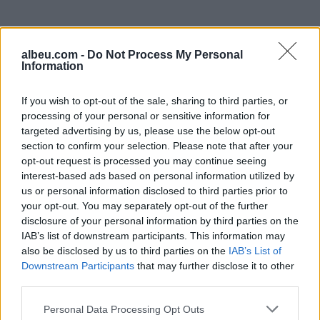
albeu.com -
Do Not Process My Personal
Information
If you wish to opt-out of the sale, sharing to third parties, or
Shtuar
më
16.05.2024 09:38
processing of your personal or sensitive information for
Tags:
,
,
basha
kalimi i pronës
targeted advertising by us, please use the below opt-out
,
,
,
mazhorancës
private
shtetërore
section to confirm your selection. Please note that after your
opt-out request is processed you may continue seeing
thirrje
interest-based ads based on personal information utilized by
us or personal information disclosed to third parties prior to
your opt-out. You may separately opt-out of the further
disclosure of your personal information by third parties on the
IAB’s list of downstream participants. This information may
also be disclosed by us to third parties on the
IAB’s List of
Downstream Participants
that may further disclose it to other
third parties.
Personal Data Processing Opt Outs