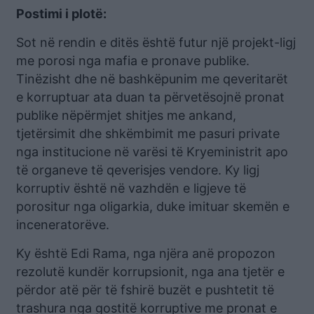
Postimi i plotë:
Sot në rendin e ditës është futur një projekt-ligj
me porosi nga mafia e pronave publike.
Tinëzisht dhe në bashkëpunim me qeveritarët
e korruptuar ata duan ta përvetësojnë pronat
publike nëpërmjet shitjes me ankand,
tjetërsimit dhe shkëmbimit me pasuri private
nga institucione në varësi të Kryeministrit apo
të organeve të qeverisjes vendore. Ky ligj
korruptiv është në vazhdën e ligjeve të
porositur nga oligarkia, duke imituar skemën e
inceneratorëve.
Ky është Edi Rama, nga njëra anë propozon
rezolutë kundër korrupsionit, nga ana tjetër e
përdor atë për të fshirë buzët e pushtetit të
trashura nga gostitë korruptive me pronat e