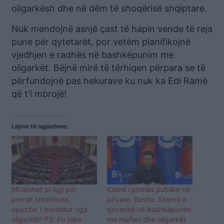
oligarkësh dhe në dëm të shoqërisë shqiptare.
Nuk mendojnë asnjë çast të hapin vende të reja
pune për qytetarët, por vetëm planifikojnë
vjedhjen e radhës në bashkëpunim me
oligarkët. Bëjnë mirë të tërhiqen përpara se të
përfundojnë pas hekurave ku nuk ka Edi Ramë
që t’i mbrojë!
Lajme të ngjashme:
Miratohet pr.ligji për
Kalimi i pronës publike në
pronat shtetërore,
private, Basha: Skemë e
opozita: I porositur nga
qeverisë në bashkëpunim
oligarkët! PS: Po bëni
me mafian dhe oligarkët