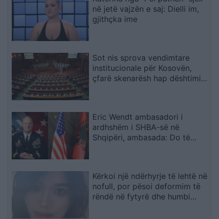
në jetë vajzën e saj: Dielli im,
gjithçka ime
Sot nis sprova vendimtare
institucionale për Kosovën,
çfarë skenarësh hap dështimi i
bisedimeve Kurti–Abdixhiku
Eric Wendt ambasadori i
ardhshëm i SHBA-së në
Shqipëri, ambasada: Do të
përkrahë objektivat e Trump
për NATO-n dhe sigurinë
Kërkoi një ndërhyrje të lehtë në
nofull, por pësoi deformim të
rëndë në fytyrë dhe humbi
punën si modele