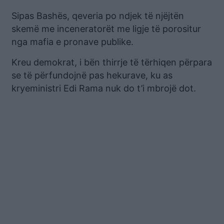
Sipas Bashës, qeveria po ndjek të njëjtën
skemë me inceneratorët me ligje të porositur
nga mafia e pronave publike.
Kreu demokrat, i bën thirrje të tërhiqen përpara
se të përfundojnë pas hekurave, ku as
kryeministri Edi Rama nuk do t’i mbrojë dot.