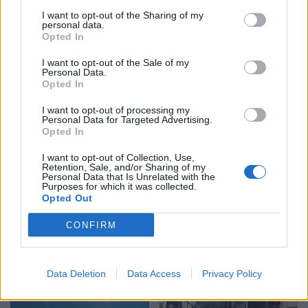
I want to opt-out of the Sharing of my
personal data.
Opted In
Eric Wendt ambasadori i
Kërkoi një ndërhyrje të
ardhshëm i SHBA-së në
lehtë në nofull, por pësoi
I want to opt-out of the Sale of my
Personal Data.
Shqipëri, ambasada: Do të
deformim të rëndë në
Opted In
përkrahë objektivat e
fytyrë dhe humbi punën si
Trump për NATO-n dhe
modele
I want to opt-out of processing my
Personal Data for Targeted Advertising.
sigurinë
Opted In
I want to opt-out of Collection, Use,
Retention, Sale, and/or Sharing of my
Personal Data that Is Unrelated with the
Purposes for which it was collected.
Opted Out
Sulmet e majmunit
Horoskopi i sotëm, 8
shkaktojnë panik në një
gusht 2026: Cilat janë
CONFIRM
qytet të Indonezisë, 18 të
shenjat më me fat
plagosur
Data Deletion
Data Access
Privacy Policy