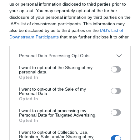
Turqia vendos kufizime
Senati amerikan
us or personal information disclosed to third parties prior to
për anijet tregtare drejt
konfirmon me shumicë të
your opt-out. You may separately opt-out of the further
Detit të Zi pas shtimit të
ngushtë Todd Blanche si
disclosure of your personal information by third parties on the
sulmeve në rajon
Prokuror i Përgjithshëm i
IAB’s list of downstream participants. This information may
SHBA-së
also be disclosed by us to third parties on the
IAB’s List of
Downstream Participants
that may further disclose it to other
third parties.
Personal Data Processing Opt Outs
I want to opt-out of the Sharing of my
personal data.
Vdekjet e personave të
Përplasja Madrid-Romë
Opted In
lidhur me Jeffrey Epstein
për emigrantët në Ceuta,
që ushqyen teoritë
kontrollet kufitare
I want to opt-out of the Sale of my
Personal Data.
konspirative
pezullojnë përkohësisht
Opted In
Shengenin
I want to opt-out of processing my
Personal Data for Targeted Advertising.
Opted In
I want to opt-out of Collection, Use,
Retention, Sale, and/or Sharing of my