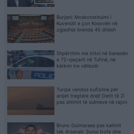
Burjani: Moskonstituimi i
Kuvendit e çon Kosovën në
zgjedhje brenda 45 ditësh
Shpërthim me tritol në banesën
e 72-vjeçarit në Tufinë, në
kërkim tre vëllezër
Turqia vendos kufizime për
anijet tregtare drejt Detit të Zi
pas shtimit të sulmeve në rajon
Bruno Guimaraes pas kalimit
tek Arsenali: Synoj trofe dhe