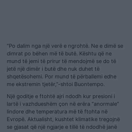
“Po dalim nga një verë e ngrohtë. Ne e dimë se
dimrat po bëhen më të butë. Kështu që ne
mund të jemi të prirur të mendojmë se do të
jetë një dimër i butë dhe nuk duhet të
shqetësohemi. Por mund të përballemi edhe
me ekstremin tjetër,”-shtoi Buontempo.
Një goditje e ftohtë ajri ndodh kur presioni i
lartë i vazhdueshëm çon në erëra “anormale”
lindore dhe temperatura më të ftohta në
Evropë. Aktualisht, kushtet klimatike tregojnë
se gjasat që një ngjarje e tillë të ndodhë janë