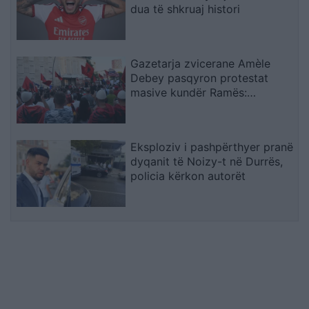
dua të shkruaj histori
Gazetarja zvicerane Amèle
Debey pasqyron protestat
masive kundër Ramës:
Shqiptarët duan t’i japin fund
pushtetit 35-vjeçar të të
njëjtëve emra
Eksploziv i pashpërthyer pranë
dyqanit të Noizy-t në Durrës,
policia kërkon autorët