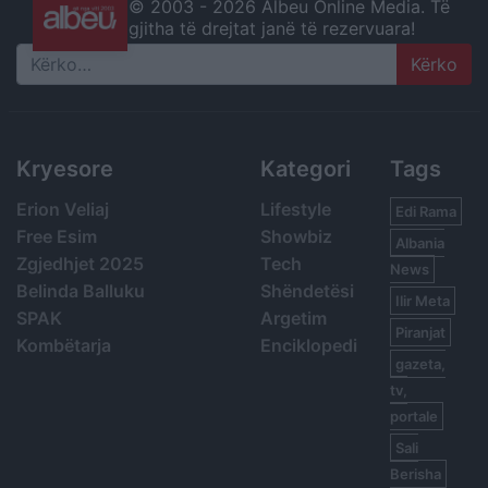
© 2003 -
2026 Albeu Online Media. Të
gjitha të drejtat janë të rezervuara!
Search
Kryesore
Kategori
Tags
Erion Veliaj
Lifestyle
Edi Rama
Free Esim
Showbiz
Albania
Zgjedhjet 2025
Tech
News
Belinda Balluku
Shëndetësi
Ilir Meta
SPAK
Argetim
Piranjat
Kombëtarja
Enciklopedi
gazeta,
tv,
portale
Sali
Berisha