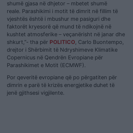
shumë gjasa në dhjetor – mbetet shumë
reale. Parashikimi i motit të dimrit në fillim të
vjeshtës është i mbushur me pasiguri dhe
faktorët kryesorë që mund të ndikojnë në
kushtet atmosferike – veçanërisht në janar dhe
shkurt,”- tha për
POLITICO
, Carlo Buontempo,
drejtor i Shërbimit të Ndryshimeve Klimatike
Copernicus në Qendrën Evropiane për
Parashikimet e Motit (ECMWF).
Por qeveritë evropiane që po përgatiten për
dimrin e parë të krizës energjetike duhet të
jenë gjithsesi vigjilente.