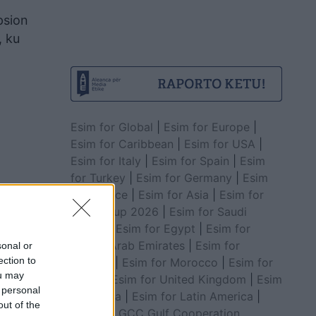
psion
, ku
Esim for Global
|
Esim for Europe
|
Esim for Caribbean
|
Esim for USA
|
Esim for Italy
|
Esim for Spain
|
Esim
for Turkey
|
Esim for Germany
|
Esim
for Greece
|
Esim for Asia
|
Esim for
World Cup 2026
|
Esim for Saudi
Arabia
|
Esim for Egypt
|
Esim for
United Arab Emirates
|
Esim for
sonal or
ection to
Balkans
|
Esim for Morocco
|
Esim for
ou may
China
|
Esim for United Kingdom
|
Esim
 personal
for Africa
|
Esim for Latin America
|
out of the
Esim for GCC Gulf Cooperation