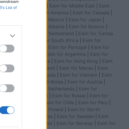
 downstream
Council
|
Esim for Middle East
|
Esim
B’s List of
for South America
|
Esim for Canada
|
Esim for Mexico
|
Esim for Japan
|
Esim for Albania
|
Esim for Kosovo
|
Esim for Switzerland
|
Esim for Tunisia
|
Esim for South Africa
|
Esim for
anë
Algeria
|
Esim for Portugal
|
Esim for
të ulët në
Brazil
|
Esim for Argentina
|
Esim for
Colombia
|
Esim for Hong Kong
|
Esim
for Thailand
|
Esim for Macau
|
Esim
for Malaysia
|
Esim for Vietnam
|
Esim
for South Korea
|
Esim for Austria
|
Esim for Netherlands
|
Esim for
Australia
|
Esim for Russia
|
Esim for
India
|
Esim for Chile
|
Esim for Peru
|
Esim for Poland
|
Esim for North
Macedonia
|
Esim for Sweden
|
Esim
for Finland
|
Esim for Norway
|
Esim for