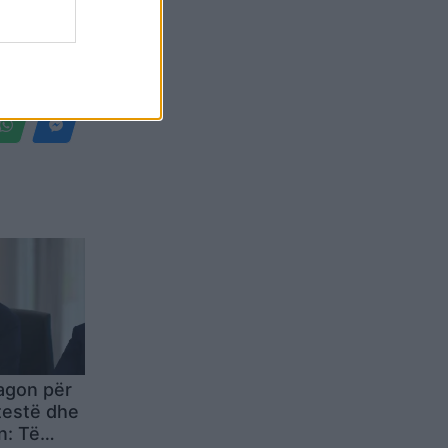
Belgium
eagon për
otestë dhe
n: Të