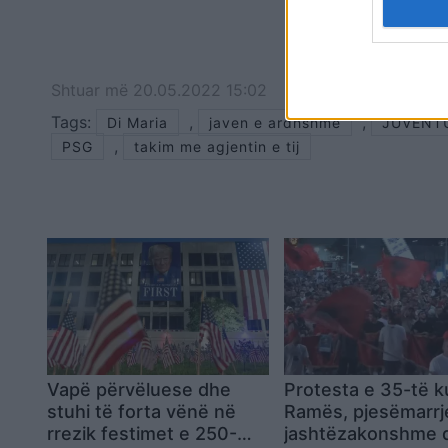
Shtuar
më
20.05.2022 15:02
Tags:
,
,
Di Maria
javen e ardhshme
JUVENT
,
PSG
takim me agjentin e tij
Vapë përvëluese dhe
Protesta e 35-të 
stuhi të forta vënë në
Ramës, pjesëmarrj
rrezik festimet e 250-
jashtëzakonshme 