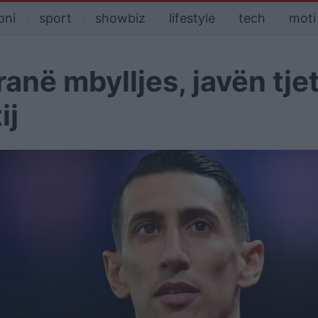
oni
sport
showbiz
lifestyle
tech
moti
anë mbylljes, javën tje
ij