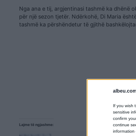
Nga ana e tij, argjentinasi tashmë ka dhënë 
për një sezon tjetër. Ndërkohë, Di Maria është
tashmë ka përshëndetur të gjithë bashkëlojta
albeu.com
If you wish 
sensitive in
confirm you
Lajme të ngjashme:
continue se
information 