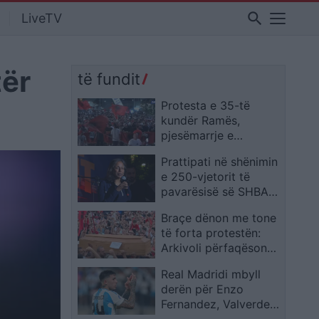
search
LiveTV
tër
të fundit
Protesta e 35-të
kundër Ramës,
pjesëmarrje e
jashtëzakonshme dhe
Prattipati në shënimin
thirrje për lirimin e
e 250-vjetorit të
protestuesve
pavarësisë së SHBA-
së: Kosova është
Braçe dënon me tone
vendi më pro-
të forta protestën:
amerikan në botë
Arkivoli përfaqëson
vdekjen, kjo është
Real Madridi mbyll
përtej urrejtjes
derën për Enzo
Fernandez, Valverde
dhe Bellingham në