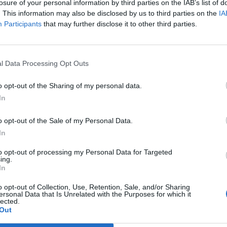
losure of your personal information by third parties on the IAB’s list of
. This information may also be disclosed by us to third parties on the
IA
Participants
that may further disclose it to other third parties.
l Data Processing Opt Outs
het gati për merkaton,
Dybala-Juventus gjithnjë e më pr
o opt-out of the Sharing of my personal data.
thin e lojtarit të PSG
“divorcit”, klubi italian nuk pranon 
In
bisedime
o opt-out of the Sale of my Personal Data.
In
to opt-out of processing my Personal Data for Targeted
ing.
In
o opt-out of Collection, Use, Retention, Sale, and/or Sharing
ersonal Data that Is Unrelated with the Purposes for which it
lected.
Out