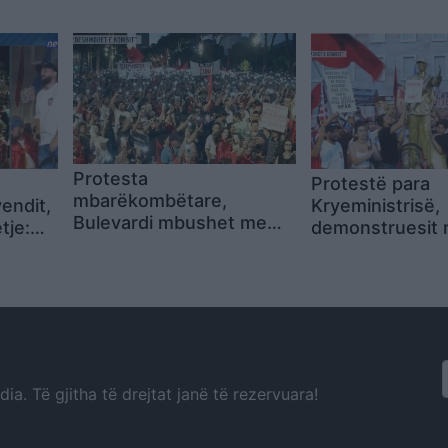
është përtej urrejtjes
njëjtin veprim e
28 vite më parë
Protesta
Protestë para
mbarëkombëtare,
endit,
Kryeministrisë,
Bulevardi mbushet me
tje:
demonstruesit 
qytetarë: blicat ndriçojnë
ra
bustin e Ramës
Kryeministrinë, thirrje për
s
“Surprizë për di
largimin e Ramës dhe
fundit” në 62-vj
“Revolucion, Shqipëri e
lindjes
Re”
a. Të gjitha të drejtat janë të rezervuara!