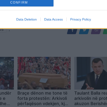
CONFIRM
Data Deletion
Data Access
Privacy Policy
,
US
kundër
Braçe dënon me tone të
Taulant Balla r
e e
forta protestën: Arkivoli
arkivolin në pr
dhe
përfaqëson vdekjen, kjo
akuzon Berishë