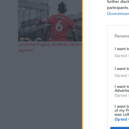
further disc
participants
Downstream 
Persona
Juventus-Pogba, të hënën takim me
Juventus bë
I want t
agjentin
kontakton rre
Opted 
I want t
Opted 
I want 
Advertis
Opted 
I want t
of my P
was col
Opted 