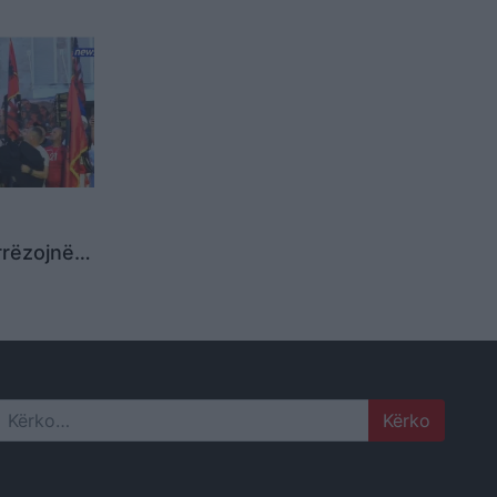
 ka bërë
rrëzojnë
:
ktatorin e
etorin e
Search