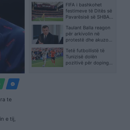
FIFA i bashkohet
qendër të vendimit
festimeve të Ditës së
Pavarësisë së SHBA-
së me ceremoni në
Taulant Balla reagon
stadiumet e Botërorit
për arkivolin në
protestë dhe akuzon
Berishën: Të njëjtin
Tetë futbollistë të
veprim e ka bërë 28
Tunizisë dolën
vite më parë
pozitivë për doping
në Kupën e Botës,
dyshimet bien mbi
mishin e kontaminuar
ra te
 e tij,