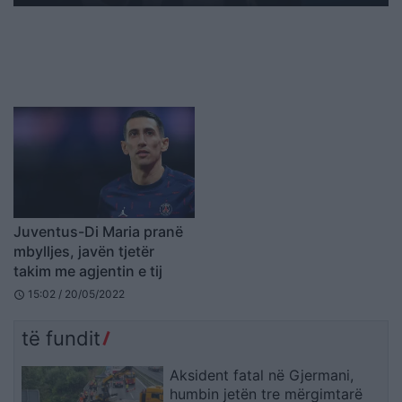
Juventus-Di Maria pranë
mbylljes, javën tjetër
takim me agjentin e tij
15:02 / 20/05/2022
schedule
të fundit
Aksident fatal në Gjermani,
humbin jetën tre mërgimtarë