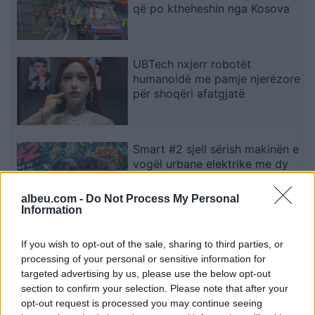
që po ktheheshin nga Kosova
UBTech nxjerr robotët
humanoidë me pamje njerëzore
për shoqëri afatgjatë
Smart #2 sjell sërish makinën e
vogël urbane elektrike me dy
vende
albeu.com -
Do Not Process My Personal
Information
Mercedes-AMG CLA 45
If you wish to opt-out of the sale, sharing to third parties, or
elektrik thyen rekordin e klasës
processing of your personal or sensitive information for
së tij në Nürburgring
targeted advertising by us, please use the below opt-out
section to confirm your selection. Please note that after your
opt-out request is processed you may continue seeing