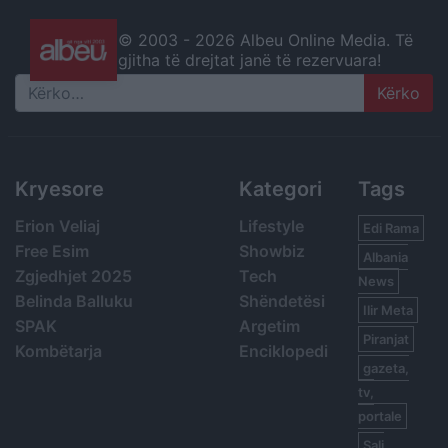
© 2003 -
2026 Albeu Online Media. Të
gjitha të drejtat janë të rezervuara!
Search
Kryesore
Kategori
Tags
Erion Veliaj
Lifestyle
Edi Rama
Free Esim
Showbiz
Albania
Zgjedhjet 2025
Tech
News
Belinda Balluku
Shëndetësi
Ilir Meta
SPAK
Argetim
Piranjat
Kombëtarja
Enciklopedi
gazeta,
tv,
portale
Sali