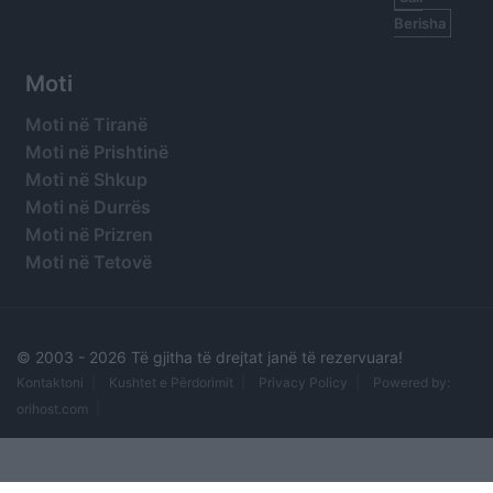
Berisha
Moti
Moti në Tiranë
Moti në Prishtinë
Moti në Shkup
Moti në Durrës
Moti në Prizren
Moti në Tetovë
© 2003 -
2026 Të gjitha të drejtat janë të rezervuara!
Kontaktoni
Kushtet e Përdorimit
Privacy Policy
Powered by:
orihost.com