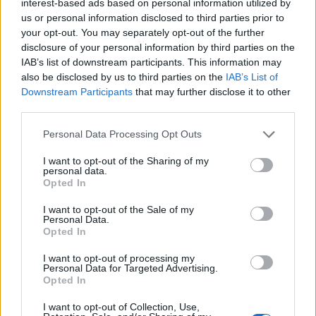
Teleskopi më i fuqishëm diellor
interest-based ads based on personal information utilized by
zbulon vorbullat që ndikojnë
us or personal information disclosed to third parties prior to
në motin hapësinor dhe Tokë
your opt-out. You may separately opt-out of the further
disclosure of your personal information by third parties on the
IAB’s list of downstream participants. This information may
also be disclosed by us to third parties on the
IAB’s List of
Bllokime të papritura të
Downstream Participants
that may further disclose it to other
llogarive të WhatsApp-it në të
third parties.
gjithë botën
Personal Data Processing Opt Outs
I want to opt-out of the Sharing of my
personal data.
Drejtues nga OpenAI, Meta dhe
Opted In
Google bëjnë thirrje për frenim
të IA-së: “Mund të dalë jashtë
I want to opt-out of the Sale of my
kontrollit
Personal Data.
Opted In
I want to opt-out of processing my
Personal Data for Targeted Advertising.
Opted In
I want to opt-out of Collection, Use,