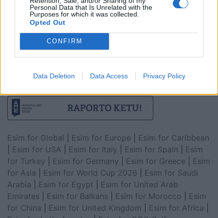
Retention, Sale, and/or Sharing of my
Personal Data that Is Unrelated with the
Purposes for which it was collected.
Opted Out
CONFIRM
Data Deletion
Data Access
Privacy Policy
Esim for Global
|
Esim for Europe
|
Esim for Caribbean
|
Esim for USA
|
Esim for Italy
|
Esim for Spain
|
Esim
for Turkey
|
Esim for Germany
|
Esim for Greece
|
Esim
for Asia
|
Esim for World Cup 2026
|
Esim for Saudi
Arabia
|
Esim for Egypt
|
Esim for United Arab
Emirates
|
Esim for Balkans
|
Esim for Morocco
|
Esim
for China
|
Esim for United Kingdom
|
Esim for Africa
|