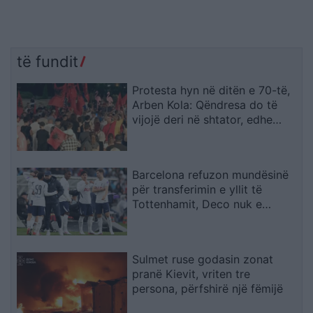
të fundit
Protesta hyn në ditën e 70-të,
Arben Kola: Qëndresa do të
vijojë deri në shtator, edhe
diaspora do të angazhohet
Barcelona refuzon mundësinë
për transferimin e yllit të
Tottenhamit, Deco nuk e
miraton lëvizjen
Sulmet ruse godasin zonat
pranë Kievit, vriten tre
persona, përfshirë një fëmijë