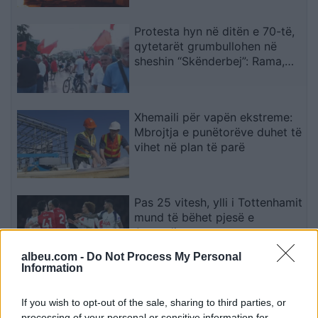
Protesta hyn në ditën e 70-të,
qytetarët grumbullohen në
sheshin “Skënderbej”: Rama,
jep dorëheqjen!
Xhemaili për vapën ekstreme:
Mbrojtja e punëtorëve duhet të
vihet në plan të parë
Pas 25 vitesh, ylli i Tottenhamit
mund të bëhet pjesë e
Arsenalit
albeu.com -
Do Not Process My Personal
Information
Ukraina arrin marrëveshje me
SHBA-në për furnizime mujore
If you wish to opt-out of the sale, sharing to third parties, or
processing of your personal or sensitive information for