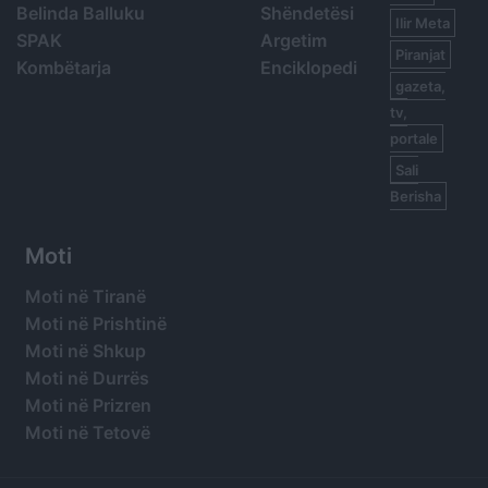
Belinda Balluku
Shëndetësi
Ilir Meta
SPAK
Argetim
Piranjat
Kombëtarja
Enciklopedi
gazeta,
tv,
portale
Sali
Berisha
Moti
Moti në Tiranë
Moti në Prishtinë
Moti në Shkup
Moti në Durrës
Moti në Prizren
Moti në Tetovë