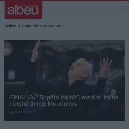
keyboard_arrow_right
Ballina
Italia thirrje Mourinhos
FINALJA/ “Shpëto Italinë”, mediat italine
i bëjnë thirrje Mourinhos
4 vit me parë
schedule