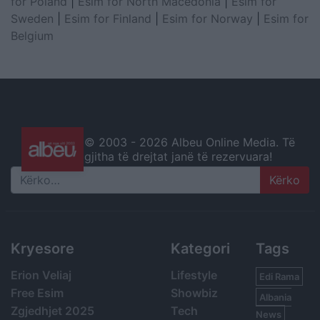
for Poland
|
Esim for North Macedonia
|
Esim for
Sweden
|
Esim for Finland
|
Esim for Norway
|
Esim for
Belgium
© 2003 -
2026 Albeu Online Media. Të
gjitha të drejtat janë të rezervuara!
Search
Kryesore
Kategori
Tags
Erion Veliaj
Lifestyle
Edi Rama
Free Esim
Showbiz
Albania
Zgjedhjet 2025
Tech
News