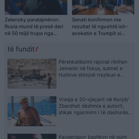
Zelensky paralajmëron:
Senati konfirmon me
Rusia mund të presë deri
rezultat të ngushtë ish-
në 50 mijë trupa nga
avokatin e Trumpit si
Koreja e Veriut
Prokuror të Përgjithshëm
të SHBA-së
të fundit
Përshkallëzimi rajonal rikthen
Jemenin në fokus, sulmet e
Huthive shtojnë rrezikun e
zgjerimit të luftës
Vrasja e 20-vjeçarit në Korçë/
Zbardhet dëshmia e autorit,
shkak ngacmimi i të dashurës
nga viktima
Kayserispor bashkon në sulm