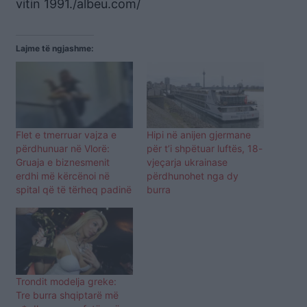
vitin 1991./albeu.com/
Lajme të ngjashme:
Flet e tmerruar vajza e
Hipi në anijen gjermane
përdhunuar në Vlorë:
për t’i shpëtuar luftës, 18-
Gruaja e biznesmenit
vjeçarja ukrainase
erdhi më kërcënoi në
përdhunohet nga dy
spital që të tërheq padinë
burra
Trondit modelja greke:
Tre burra shqiptarë më