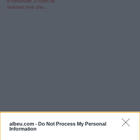
p*rdhunuan, u futën në
makinën time dhe…
Shtuar
më
23.06.2023 10:03
albeu.com -
Do Not Process My Personal
Tags:
Gruaja zbulon se është përdhunuar nga 83
Information
burra