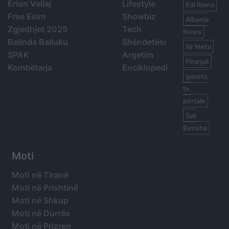
Erion Veliaj
Lifestyle
Edi Rama
Free Esim
Showbiz
Albania
Zgjedhjet 2025
Tech
News
Belinda Balluku
Shëndetësi
Ilir Meta
SPAK
Argetim
Piranjat
Kombëtarja
Enciklopedi
gazeta,
tv,
portale
Sali
Berisha
Moti
Moti në Tiranë
Moti në Prishtinë
Moti në Shkup
Moti në Durrës
Moti në Prizren