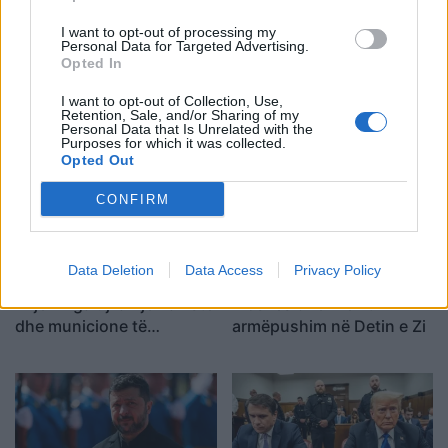
I want to opt-out of processing my
Personal Data for Targeted Advertising.
Turqia vendos kufizime
Aksident në Peru/
Opted In
për disa anije drejt Detit të
Trembëdhjetë të vdekur
Zi, shtohen paqartësitë
dhe katër të plagosur në
I want to opt-out of Collection, Use,
Retention, Sale, and/or Sharing of my
për tregtinë detare
përplasjen midis furgonit
Personal Data that Is Unrelated with the
dhe kamionit
Purposes for which it was collected.
Opted Out
CONFIRM
Data Deletion
Data Access
Privacy Policy
Rënia historike e Danubit
Ankaraja u kërkon
nxjerr nga uji anije naziste
Moskës dhe Kievit
dhe municione të
armëpushim në Detin e Zi
pashpërthyera të Luftës
së Dytë Botërore