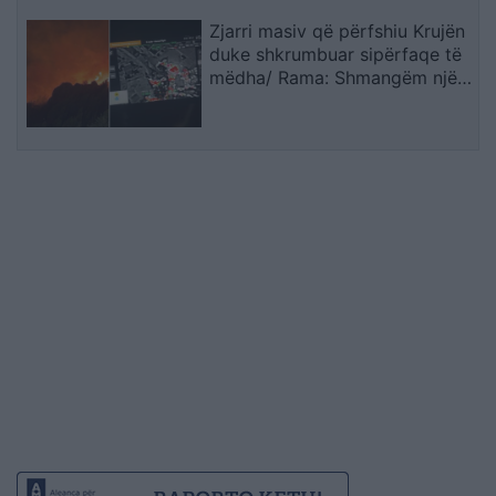
Zjarri masiv që përfshiu Krujën
duke shkrumbuar sipërfaqe të
mëdha/ Rama: Shmangëm një
bilanc tragjik