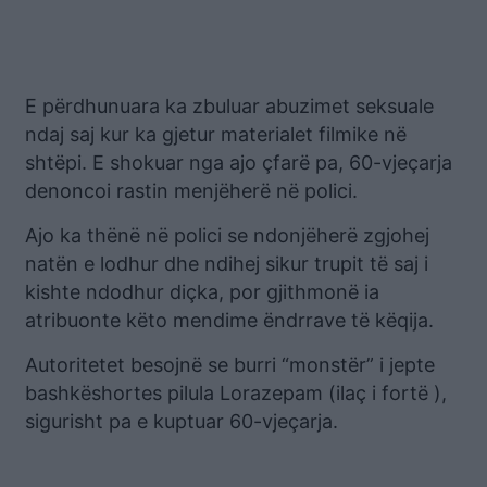
E përdhunuara ka zbuluar abuzimet seksuale
ndaj saj kur ka gjetur materialet filmike në
shtëpi. E shokuar nga ajo çfarë pa, 60-vjeçarja
denoncoi rastin menjëherë në polici.
Ajo ka thënë në polici se ndonjëherë zgjohej
natën e lodhur dhe ndihej sikur trupit të saj i
kishte ndodhur diçka, por gjithmonë ia
atribuonte këto mendime ëndrrave të këqija.
Autoritetet besojnë se burri “monstër” i jepte
bashkëshortes pilula Lorazepam (ilaç i fortë ),
sigurisht pa e kuptuar 60-vjeçarja.