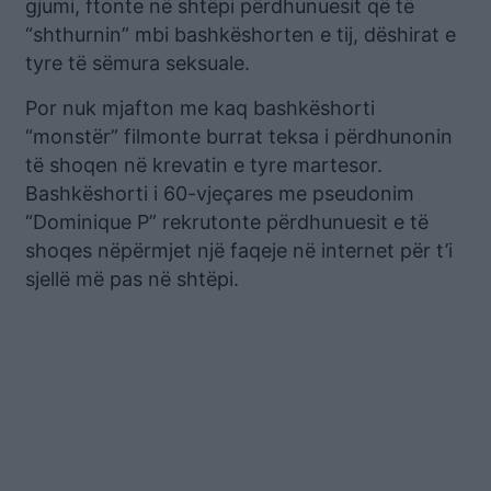
gjumi, ftonte në shtëpi përdhunuesit që të
“shthurnin” mbi bashkëshorten e tij, dëshirat e
tyre të sëmura seksuale.
Por nuk mjafton me kaq bashkëshorti
“monstër” filmonte burrat teksa i përdhunonin
të shoqen në krevatin e tyre martesor.
Bashkëshorti i 60-vjeçares me pseudonim
“Dominique P” rekrutonte përdhunuesit e të
shoqes nëpërmjet një faqeje në internet për t’i
sjellë më pas në shtëpi.