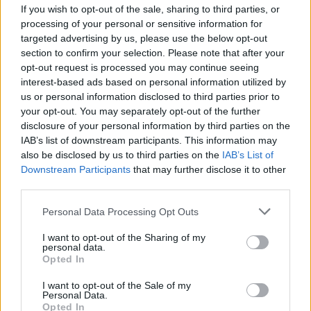
If you wish to opt-out of the sale, sharing to third parties, or
processing of your personal or sensitive information for
targeted advertising by us, please use the below opt-out
section to confirm your selection. Please note that after your
opt-out request is processed you may continue seeing
interest-based ads based on personal information utilized by
us or personal information disclosed to third parties prior to
your opt-out. You may separately opt-out of the further
disclosure of your personal information by third parties on the
IAB’s list of downstream participants. This information may
also be disclosed by us to third parties on the
IAB’s List of
Downstream Participants
that may further disclose it to other
third parties.
Përshkallëzimi rajonal
Tajfuni “Dolphin” prek
rikthen Jemenin në fokus,
Azinë, mbi 1,300 fluturime
Personal Data Processing Opt Outs
sulmet e Huthive shtojnë
anulohen dhe më shumë
rrezikun e zgjerimit të
se 400 mijë banorë
I want to opt-out of the Sharing of my
personal data.
luftës
evakuohen
Opted In
I want to opt-out of the Sale of my
Personal Data.
Opted In