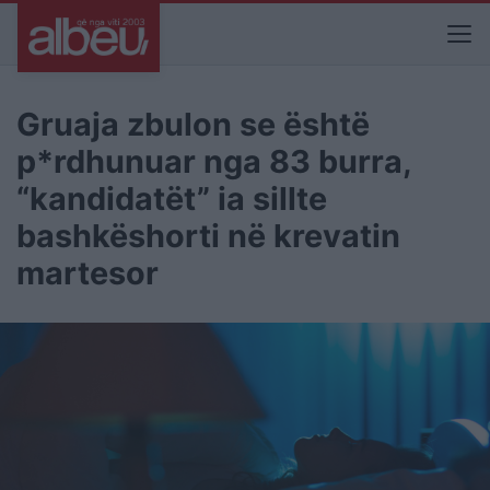
Gruaja zbulon se është
p*rdhunuar nga 83 burra,
“kandidatët” ia sillte
bashkëshorti në krevatin
martesor