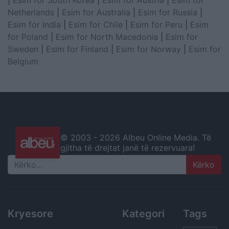
Netherlands
|
Esim for Australia
|
Esim for Russia
|
Esim for India
|
Esim for Chile
|
Esim for Peru
|
Esim
for Poland
|
Esim for North Macedonia
|
Esim for
Sweden
|
Esim for Finland
|
Esim for Norway
|
Esim for
Belgium
© 2003 -
2026 Albeu Online Media. Të
gjitha të drejtat janë të rezervuara!
Search
Kryesore
Kategori
Tags