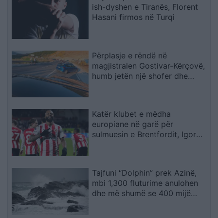
ish-dyshen e Tiranës, Florent
Hasani firmos në Turqi
Përplasje e rëndë në
magjistralen Gostivar-Kërçovë,
humb jetën një shofer dhe
plagoset rëndë një tjetër
Katër klubet e mëdha
europiane në garë për
sulmuesin e Brentfordit, Igor
Thiago
Tajfuni “Dolphin” prek Azinë,
mbi 1,300 fluturime anulohen
dhe më shumë se 400 mijë
banorë evakuohen