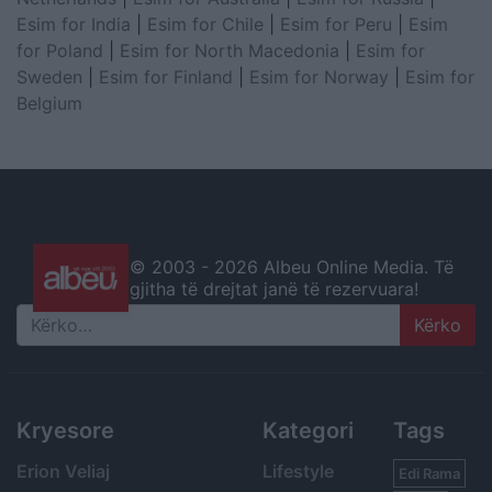
Esim for India
|
Esim for Chile
|
Esim for Peru
|
Esim
for Poland
|
Esim for North Macedonia
|
Esim for
Sweden
|
Esim for Finland
|
Esim for Norway
|
Esim for
Belgium
© 2003 -
2026 Albeu Online Media. Të
gjitha të drejtat janë të rezervuara!
Search
Kryesore
Kategori
Tags
Erion Veliaj
Lifestyle
Edi Rama