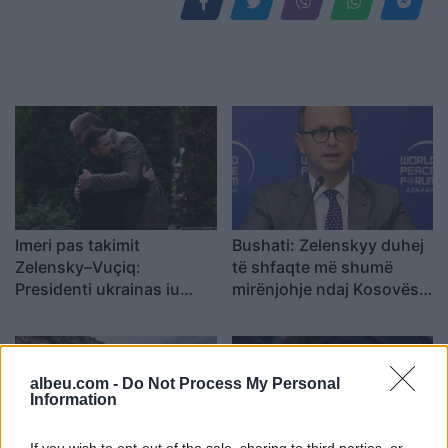
Imeri pas takimit
Bushati: Zelenskyy duhej
Zelensky–Vuçiq:
të shfaqte më shumë
Presidenti ukrainas iu
mirënjohje ndaj Kosovës
afrua “hijes së Putinit” në
për përkrahjen e Ukrainës
Ballkan
albeu.com -
Do Not Process My Personal
Information