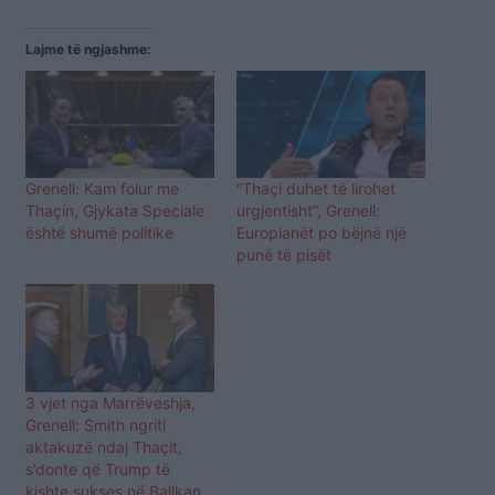
Lajme të ngjashme:
Grenell: Kam folur me
“Thaçi duhet të lirohet
Thaçin, Gjykata Speciale
urgjentisht”, Grenell:
është shumë politike
Europianët po bëjnë një
punë të pisët
3 vjet nga Marrëveshja,
Grenell: Smith ngriti
aktakuzë ndaj Thaçit,
s’donte që Trump të
kishte sukses në Ballkan