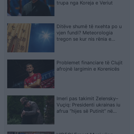
trupa nga Koreja e Veriut
Ditëve shumë të nxehta po u
vjen fundi? Meteorologia
tregon se kur nis rënia e
temperaturave
Problemet financiare të Clujit
afrojnë largimin e Korenicës
Imeri pas takimit Zelensky–
Vuçiq: Presidenti ukrainas iu
afrua “hijes së Putinit” në
Ballkan