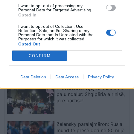
I want to opt-out of processing my
Personal Data for Targeted Advertising.
Fatos Geci dënon
Fluks pushuesish drejt
Opted In
veprimin e Time Kadrijajt:
Shqipërisë, mbi 41 mijë
Turp, sidomos për një ish-
hyrje në Morinë brenda 12
I want to opt-out of Collection, Use,
pjesëtare të UÇK-së
orëve
Retention, Sale, and/or Sharing of my
Personal Data that Is Unrelated with the
të fundit
Purposes for which it was collected.
Opted Out
Ndarja brenda FIFA-s përplas
CONFIRM
kundërshtarët dhe
mbështetësit e Infantinos
Data Deletion
Data Access
Privacy Policy
Protestuesit vijojnë marshimin
pa u ndalur: Shqipëria e rinisë,
jo e partisë!
Zelensky paralajmëron: Rusia
mund të presë deri në 50 mijë