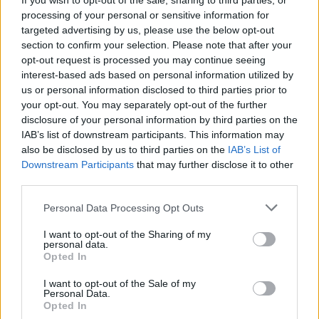
If you wish to opt-out of the sale, sharing to third parties, or
processing of your personal or sensitive information for
Gjendja në pikat kufitare,
Pjesëtari i MUP-it serb
targeted advertising by us, please use the below opt-out
deri në një orë pritje për
ndalohet në Jarinjë, MPB-
section to confirm your selection. Please note that after your
hyrje në Kosovë
ja ia heq shtetësinë e
opt-out request is processed you may continue seeing
Kosovës
interest-based ads based on personal information utilized by
us or personal information disclosed to third parties prior to
your opt-out. You may separately opt-out of the further
disclosure of your personal information by third parties on the
IAB’s list of downstream participants. This information may
also be disclosed by us to third parties on the
IAB’s List of
Downstream Participants
that may further disclose it to other
third parties.
Incidenti me vezë ndaj
Luçiq shpallet “non grata”
Albin Kurtit raportohet
në Kosovë, Kuçi
Personal Data Processing Opt Outs
nga mediat
paralajmëron për
ndërkombëtare
avancimin e ndikimit serb
I want to opt-out of the Sharing of my
personal data.
Opted In
I want to opt-out of the Sale of my
Personal Data.
Opted In