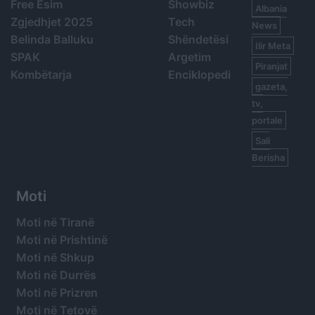
Free Esim
Showbiz
Albania
Zgjedhjet 2025
Tech
News
Belinda Balluku
Shëndetësi
Ilir Meta
SPAK
Argetim
Piranjat
Kombëtarja
Enciklopedi
gazeta,
tv,
portale
Sali
Berisha
Moti
Moti në Tiranë
Moti në Prishtinë
Moti në Shkup
Moti në Durrës
Moti në Prizren
Moti në Tetovë