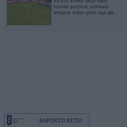
VIDEO/ Ernest Muçi vijon
formën pozitive, sulmuesi
shqiptar krijon golin nga një
pozicion i vështirë