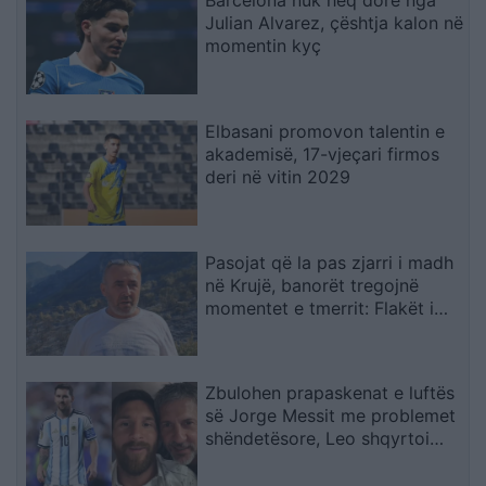
Julian Alvarez, çështja kalon në
momentin kyç
Elbasani promovon talentin e
akademisë, 17-vjeçari firmos
deri në vitin 2029
Pasojat që la pas zjarri i madh
në Krujë, banorët tregojnë
momentet e tmerrit: Flakët i
kemi mbajtur vetë nën kontroll,
zjarrfikësja fiku vetëm vatrat e
vogla (VIDEO)
Zbulohen prapaskenat e luftës
së Jorge Messit me problemet
shëndetësore, Leo shqyrtoi
largimin nga Botërori