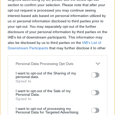
section to confirm your selection. Please note that after your
opt-out request is processed you may continue seeing
interest-based ads based on personal information utilized by
us or personal information disclosed to third parties prior to
your opt-out. You may separately opt-out of the further
disclosure of your personal information by third parties on the
IAB’s list of downstream participants. This information may
also be disclosed by us to third parties on the
IAB’s List of
Downstream Participants
that may further disclose it to other
third parties.
Personal Data Processing Opt Outs
Shtuar
më
25.04.2023 21:11
I want to opt-out of the Sharing of my
Tags:
,
,
,
banda e droges
droge
Gjermani
personal data.
shqiptare
Opted In
I want to opt-out of the Sale of my
Personal Data.
Opted In
I want to opt-out of processing my
Personal Data for Targeted Advertising.