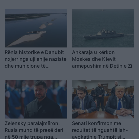
për tregtinë detare
përplasjen midis furgonit
dhe kamionit
Rënia historike e Danubit
Ankaraja u kërkon
nxjerr nga uji anije naziste
Moskës dhe Kievit
dhe municione të
armëpushim në Detin e Zi
pashpërthyera të Luftës
së Dytë Botërore
Zelensky paralajmëron:
Senati konfirmon me
Rusia mund të presë deri
rezultat të ngushtë ish-
në 50 mijë trupa nga
avokatin e Trumpit si