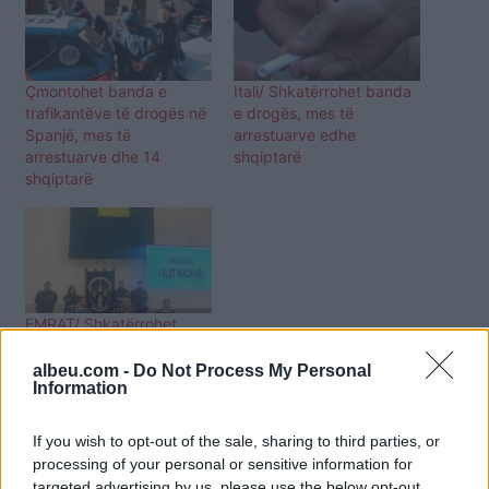
Çmontohet banda e
Itali/ Shkatërrohet banda
trafikantëve të drogës në
e drogës, mes të
Spanjë, mes të
arrestuarve edhe
arrestuarve dhe 14
shqiptarë
shqiptarë
EMRAT/ Shkatërrohet
banda e trafikut të
drogës, mes të
albeu.com -
Do Not Process My Personal
Information
arrestuarve dy shqiptarë
If you wish to opt-out of the sale, sharing to third parties, or
processing of your personal or sensitive information for
targeted advertising by us, please use the below opt-out