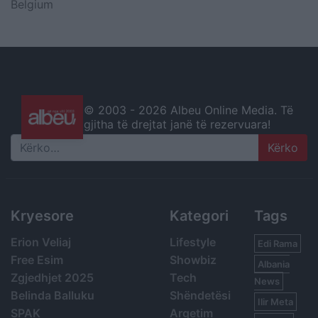
Belgium
© 2003 -
2026 Albeu Online Media. Të
gjitha të drejtat janë të rezervuara!
Search
Kryesore
Kategori
Tags
Erion Veliaj
Lifestyle
Edi Rama
Free Esim
Showbiz
Albania
Zgjedhjet 2025
Tech
News
Belinda Balluku
Shëndetësi
Ilir Meta
SPAK
Argetim