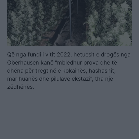
Që nga fundi i vitit 2022, hetuesit e drogës nga
Oberhausen kanë “mbledhur prova dhe të
dhëna për tregtinë e kokainës, hashashit,
marihuanës dhe pilulave ekstazi”, tha një
zëdhënës.