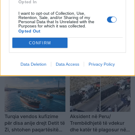
Opted In
I want to opt-out of Collection, Use,
Retention, Sale, and/or Sharing of my
Personal Data that Is Unrelated with the
Purposes for which it was collected.
Opted Out
CONFIRM
Përshkallëzimi rajonal
Tajfuni “Dolphin” prek
rikthen Jemenin në fokus,
Azinë, mbi 1,300 fluturime
sulmet e Huthive shtojnë
anulohen dhe më shumë
Data Deletion
Data Access
Privacy Policy
rrezikun e zgjerimit të
se 400 mijë banorë
luftës
evakuohen
Turqia vendos kufizime
Aksident në Peru/
për disa anije drejt Detit të
Trembëdhjetë të vdekur
Zi, shtohen paqartësitë
dhe katër të plagosur në