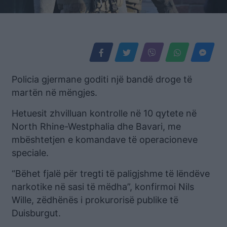
Policia gjermane goditi një bandë droge të
martën në mëngjes.
Hetuesit zhvilluan kontrolle në 10 qytete në
North Rhine-Westphalia dhe Bavari, me
mbështetjen e komandave të operacioneve
speciale.
“Bëhet fjalë për tregti të paligjshme të lëndëve
narkotike në sasi të mëdha”, konfirmoi Nils
Wille, zëdhënës i prokurorisë publike të
Duisburgut.