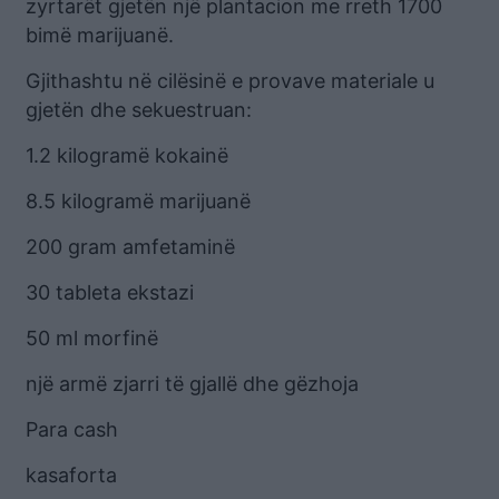
zyrtarët gjetën një plantacion me rreth 1700
bimë marijuanë.
Gjithashtu në cilësinë e provave materiale u
gjetën dhe sekuestruan:
1.2 kilogramë kokainë
8.5 kilogramë marijuanë
200 gram amfetaminë
30 tableta ekstazi
50 ml morfinë
një armë zjarri të gjallë dhe gëzhoja
Para cash
kasaforta