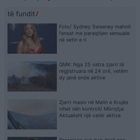
Koreja e Veriut
Prokuror të Përgjithshëm
të SHBA-së
të fundit
Foto/ Sydney Sweeney mahnit
fansat me paraqitjen sensuale
në setin e ri
QMK: Nga 25 vatra zjarri të
regjistruara në 24 orë, vetëm
dy janë ende aktive
Zjarri masiv në Malin e Krujës
vihet nën kontroll/ Mbrojtja:
Aktualisht një vatër aktive
Barcelona nuk heq dorë nga