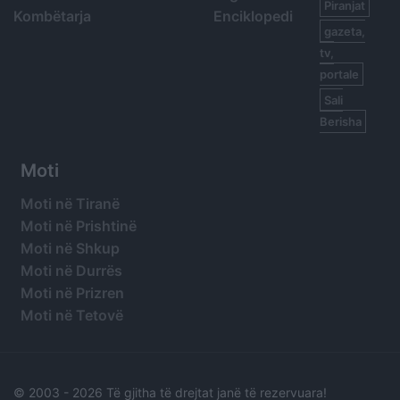
Piranjat
Kombëtarja
Enciklopedi
gazeta,
tv,
portale
Sali
Berisha
Moti
Moti në Tiranë
Moti në Prishtinë
Moti në Shkup
Moti në Durrës
Moti në Prizren
Moti në Tetovë
© 2003 -
2026 Të gjitha të drejtat janë të rezervuara!