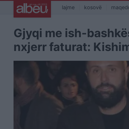
lajme
kosovë
maqed
Gjyqi me ish-bashkës
nxjerr faturat: Kish