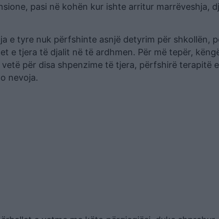
nsione, pasi në kohën kur ishte arritur marrëveshja, dja
 e tyre nuk përfshinte asnjë detyrim për shkollën, p
t e tjera të djalit në të ardhmen. Për më tepër, këngë
vetë për disa shpenzime të tjera, përfshirë terapitë e 
to nevoja.