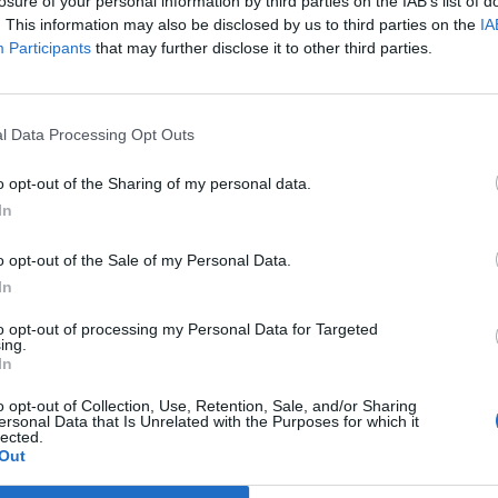
losure of your personal information by third parties on the IAB’s list of
. This information may also be disclosed by us to third parties on the
IA
Participants
that may further disclose it to other third parties.
l Data Processing Opt Outs
o opt-out of the Sharing of my personal data.
In
o opt-out of the Sale of my Personal Data.
In
to opt-out of processing my Personal Data for Targeted
ing.
In
o opt-out of Collection, Use, Retention, Sale, and/or Sharing
ersonal Data that Is Unrelated with the Purposes for which it
lected.
Out