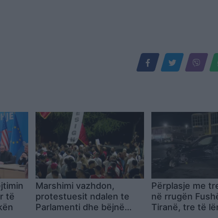
jtimin
Marshimi vazhdon,
Përplasje me tr
r të
protestuesit ndalen te
në rrugën Fushë
kën
Parlamenti dhe bëjnë
Tiranë, tre të l
thirrje për nesër në orën
dërgohen te T