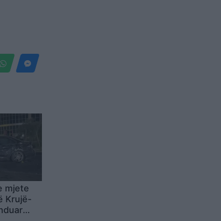
e mjete
 Krujë-
ënduar
rauma