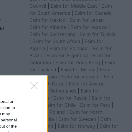
Council
|
Esim for Middle East
|
Esim
for South America
|
Esim for Canada
|
Esim for Mexico
|
Esim for Japan
|
r
Esim for Albania
|
Esim for Kosovo
|
uar
Esim for Switzerland
|
Esim for Tunisia
|
Esim for South Africa
|
Esim for
Algeria
|
Esim for Portugal
|
Esim for
Brazil
|
Esim for Argentina
|
Esim for
Colombia
|
Esim for Hong Kong
|
Esim
for Thailand
|
Esim for Macau
|
Esim
for Malaysia
|
Esim for Vietnam
|
Esim
for South Korea
|
Esim for Austria
|
Esim for Netherlands
|
Esim for
Australia
|
Esim for Russia
|
Esim for
sonal or
India
|
Esim for Chile
|
Esim for Peru
|
ection to
Esim for Poland
|
Esim for North
ou may
Macedonia
|
Esim for Sweden
|
Esim
 personal
for Finland
|
Esim for Norway
|
Esim for
out of the