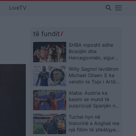
search
LiveTV
të fundit
SHBA mposht edhe
Bosnjën dhe
Hercegovinën, siguron
kalimin në 1/8 e
Willy Sagnol lavdëron
finales të Kupës së
Michael Olisen: E ka
Botës
vendin te Topi i Artë,
madje mbi Messin dhe
Alaba: Austria ka
Ronaldon
besim se mund të
surprizojë Spanjën në
Kupën e Botës
Tuchel hyn në
historinë e Anglisë me
një fillim të shkëlqyer
si përzgjedhës