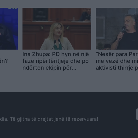
10:00
Ina Zhupa: PD hyn në një
“Nesër para Par
ën?
fazë ripërtëritjeje dhe po
me vezë dhe mie
ndërton ekipin për
aktivisti thirrje 
zgjedhjet e ardhshme
rrethim demokr
kini frikë!
a. Të gjitha të drejtat janë të rezervuara!