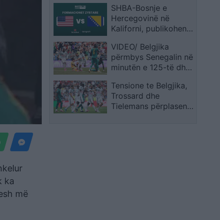
SHBA-Bosnje e
Hercegovinë në
Kaliforni, publikohen
formacionet zyrtare
VIDEO/ Belgjika
përmbys Senegalin në
minutën e 125-të dhe
siguron biletën për në
Tensione te Belgjika,
1/8 e finales
Trossard dhe
Tielemans përplasen
gjatë sfidës
hkelur
k ka
vesh më