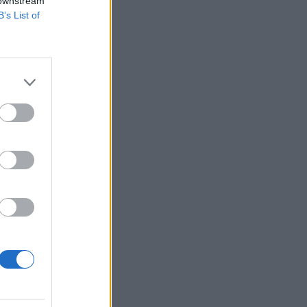
 downstream
Belgium
B’s List of