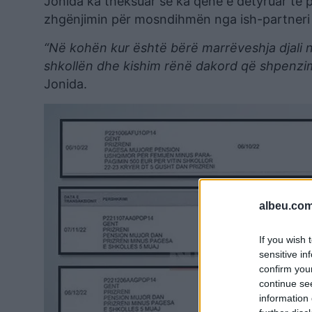
Jonida ka theksuar se ka qenë e detyruar të 
zhgënjimin për mosndihmën nga ish-partneri i
“Në kohën kur është bërë marrëveshja djali 
shkollën dhe kishim rënë dakord që shpenzim
Jonida.
albeu.com
If you wish 
sensitive in
confirm you
continue se
information 