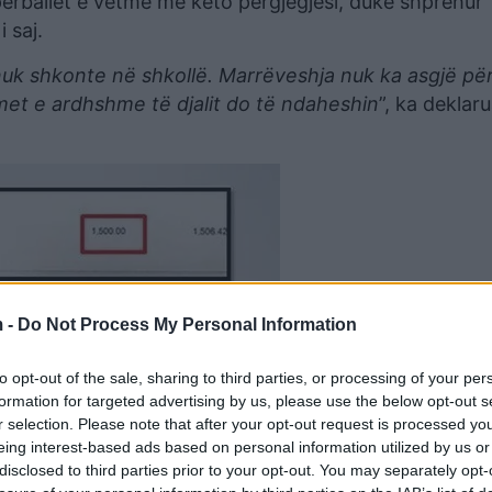
përballet e vetme me këto përgjegjësi, duke shprehur
 saj.
nuk shkonte në shkollë. Marrëveshja nuk ka asgjë pë
et e ardhshme të djalit do të ndaheshin
”, ka deklar
 -
Do Not Process My Personal Information
to opt-out of the sale, sharing to third parties, or processing of your per
formation for targeted advertising by us, please use the below opt-out s
r selection. Please note that after your opt-out request is processed y
eing interest-based ads based on personal information utilized by us or
disclosed to third parties prior to your opt-out. You may separately opt-