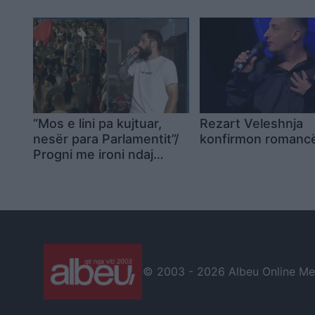
“Mos e lini pa kujtuar,
Rezart Veleshnja
nesër para Parlamentit”/
konfirmon romanc
Progni me ironi ndaj
deputetit: Ne nuk
qëllojmë me grushte, por
me vezë. Kini kujdes të
mos shkelni Braçen!
© 2003 -
2026 Albeu Online Medi