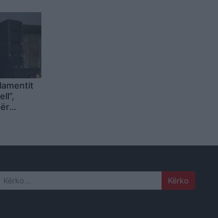
lamentit
ll”,
për
atik: Mos
Search