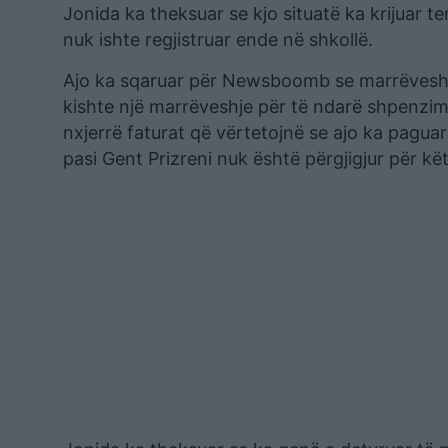
Jonida ka theksuar se kjo situatë ka krijuar te
nuk ishte regjistruar ende në shkollë.
Ajo ka sqaruar për Newsboomb se marrëveshja
kishte një marrëveshje për të ndarë shpenzime
nxjerrë faturat që vërtetojnë se ajo ka paguar 
pasi Gent Prizreni nuk është përgjigjur për kë