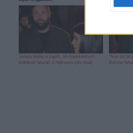
Jonida Maliqi e paditi, ish-bashkëshorti
“Nuk do të t
publikon faturat: 2 mijë euro çdo muaj
doli me fatu