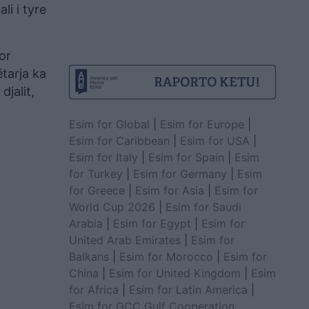
li i tyre
or
tarja ka
djalit,
Esim for Global
|
Esim for Europe
|
Esim for Caribbean
|
Esim for USA
|
Esim for Italy
|
Esim for Spain
|
Esim
for Turkey
|
Esim for Germany
|
Esim
for Greece
|
Esim for Asia
|
Esim for
World Cup 2026
|
Esim for Saudi
Arabia
|
Esim for Egypt
|
Esim for
United Arab Emirates
|
Esim for
Balkans
|
Esim for Morocco
|
Esim for
China
|
Esim for United Kingdom
|
Esim
for Africa
|
Esim for Latin America
|
Esim for GCC Gulf Cooperation