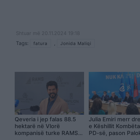
Shtuar
më
20.11.2024 19:18
Tags:
,
fatura
Jonida Maliqi
Qeveria i jep falas 88.5
Julia Emiri merr dre
hektarë në Vlorë
e Këshillit Kombëta
kompanisë turke RAMS
PD-së, pason Palo
Albania