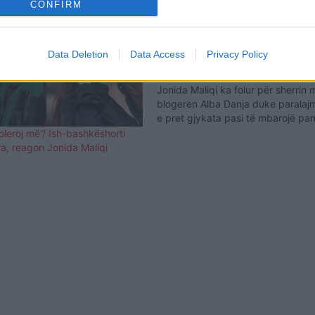
CONFIRM
Jonida Maliqi sulmon keq ish-sho
ngushtë: Kam prova që mund t’i
shkatrrojnë jetën!
Data Deletion
Data Access
Privacy Policy
Dikur ishin shoqe të ngushta, ndër
me shumë siguri do të shihen në g
Jonida Maliqi ka folur për sherrin 
blogeren Alba Danja duke paralaj
e pret gjykata pasi të mbarojë pa
Këngëtarja ishte e ftuar në emisio
oleroj më”/ Ish-bashkëshorti
culture" kur ndër tjerash ka folur 
ra, reagon Jonida Maliqi
për…