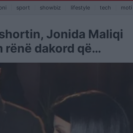
oni
sport
showbiz
lifestyle
tech
moti
hortin, Jonida Maliqi
im rënë dakord që…