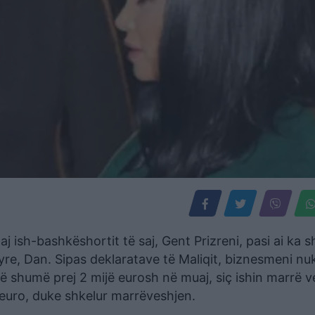
j ish-bashkëshortit të saj, Gent Prizreni, pasi ai ka s
yre, Dan. Sipas deklaratave të Maliqit, biznesmeni nu
 shumë prej 2 mijë eurosh në muaj, siç ishin marrë 
 euro, duke shkelur marrëveshjen.