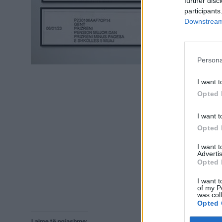
further disc
participants
Downstream 
Persona
I want t
Opted 
I want t
Opted 
I want 
Advertis
Opted 
I want t
of my P
was col
Opted 
Lajme të ngjashme: