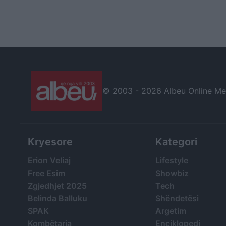
© 2003 -
2026 Albeu Online Medi
Kryesore
Kategori
Erion Veliaj
Lifestyle
Free Esim
Showbiz
Zgjedhjet 2025
Tech
Belinda Balluku
Shëndetësi
SPAK
Argetim
Kombëtarja
Enciklopedi