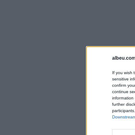
albeu.com
If you wish 
sensitive in
confirm you
continue se
information 
further disc
participants
Downstream 