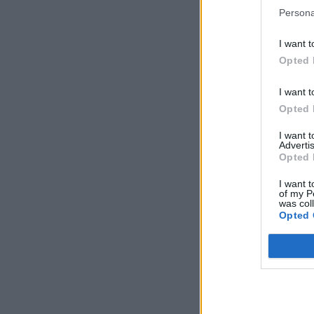
Persona
I want t
Opted 
I want t
Opted 
I want 
Advertis
Opted 
I want t
of my P
was col
Opted 