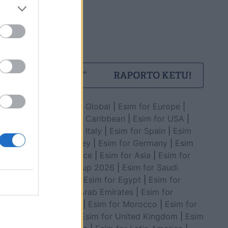
Esim for Global
|
Esim for Europe
|
Esim for Caribbean
|
Esim for USA
|
Esim for Italy
|
Esim for Spain
|
Esim
for Turkey
|
Esim for Germany
|
Esim
for Greece
|
Esim for Asia
|
Esim for
World Cup 2026
|
Esim for Saudi
Arabia
|
Esim for Egypt
|
Esim for
United Arab Emirates
|
Esim for
Balkans
|
Esim for Morocco
|
Esim for
China
|
Esim for United Kingdom
|
Esim