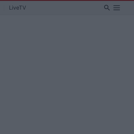
search
LiveTV