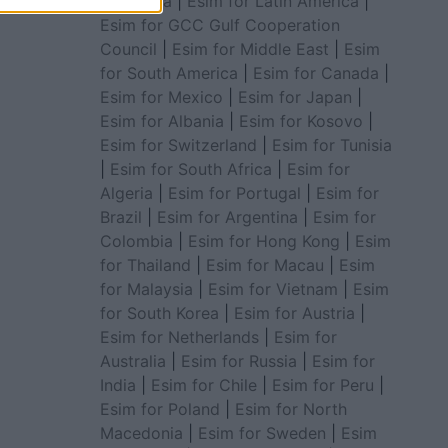
for Africa
|
Esim for Latin America
|
Esim for GCC Gulf Cooperation
Council
|
Esim for Middle East
|
Esim
for South America
|
Esim for Canada
|
Esim for Mexico
|
Esim for Japan
|
Esim for Albania
|
Esim for Kosovo
|
Esim for Switzerland
|
Esim for Tunisia
|
Esim for South Africa
|
Esim for
Algeria
|
Esim for Portugal
|
Esim for
Brazil
|
Esim for Argentina
|
Esim for
Colombia
|
Esim for Hong Kong
|
Esim
for Thailand
|
Esim for Macau
|
Esim
for Malaysia
|
Esim for Vietnam
|
Esim
for South Korea
|
Esim for Austria
|
Esim for Netherlands
|
Esim for
Australia
|
Esim for Russia
|
Esim for
India
|
Esim for Chile
|
Esim for Peru
|
Esim for Poland
|
Esim for North
Macedonia
|
Esim for Sweden
|
Esim