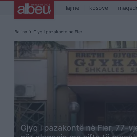
lajme
kosovë
maqed
keyboard_arrow_right
Ballina
Gjyq i pazakonte ne FIer
Gjyq i pazakontë në Fier, 77-v