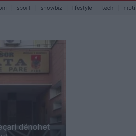
oni
sport
showbiz
lifestyle
tech
moti
jeçari dënohet