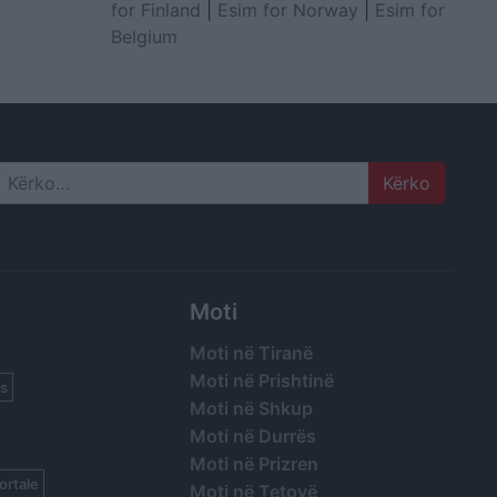
for Finland
|
Esim for Norway
|
Esim for
Belgium
Search
Moti
Moti në Tiranë
Moti në Prishtinë
s
Moti në Shkup
Moti në Durrës
Moti në Prizren
ortale
Moti në Tetovë