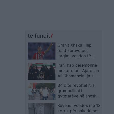
të fundit
Granit Xhaka i jep
fund zërave për
largim, vendos të
qëndrojë te
Irani hap ceremonitë
Sunderland
mortore për Ajatollah
Ali Khamenein, ja si do
të zhvillohet seria e
34 ditë revoltë! Nis
homazheve
grumbullimi i
qytetarëve në sheshin
“Skënderbej”,
Kuvendi vendos më 13
kërkohet dorëheqja e
korrik për shkarkimet
Ramës