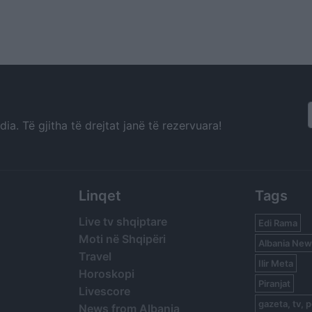
a. Të gjitha të drejtat janë të rezervuara!
Linqet
Tags
Live tv shqiptare
Edi Rama
Moti në Shqipëri
Albania New
Travel
Ilir Meta
Horoskopi
Piranjat
Livescore
gazeta, tv, p
News from Albania