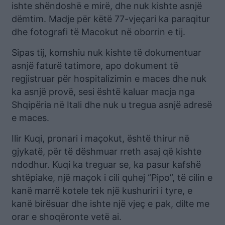
ishte shëndoshë e mirë, dhe nuk kishte asnjë
dëmtim. Madje për këtë 77-vjeçari ka paraqitur
dhe fotografi të Macokut në oborrin e tij.
Sipas tij, komshiu nuk kishte të dokumentuar
asnjë faturë tatimore, apo dokument të
regjistruar për hospitalizimin e maces dhe nuk
ka asnjë provë, sesi është kaluar macja nga
Shqipëria në Itali dhe nuk u tregua asnjë adresë
e maces.
Ilir Kuqi, pronari i maçokut, është thirur në
gjykatë, për të dëshmuar rreth asaj që kishte
ndodhur. Kuqi ka treguar se, ka pasur kafshë
shtëpiake, një maçok i cili quhej “Pipo”, të cilin e
kanë marrë kotele tek një kushuriri i tyre, e
kanë birësuar dhe ishte një vjeç e pak, dilte me
orar e shoqëronte vetë ai.