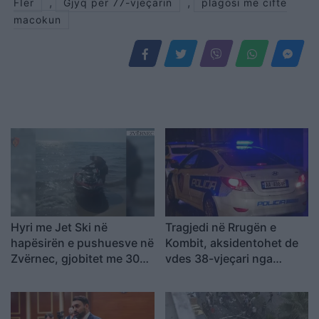
,
,
FIer
Gjyq per 77-vjeçarin
plagosi me cifte
macokun
Hyri me Jet Ski në
Tragjedi në Rrugën e
hapësirën e pushuesve në
Kombit, aksidentohet de
Zvërnec, gjobitet me 300
vdes 38-vjeçari nga
mijë lekë drejtuesi
Kosova