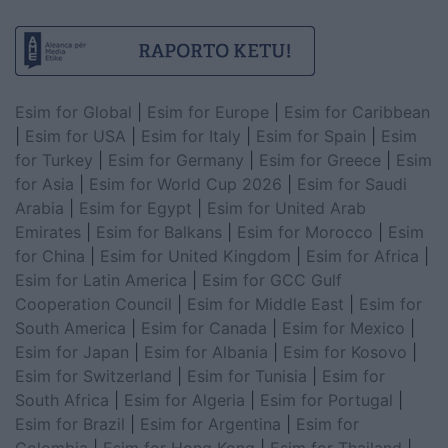
Esim for Global
|
Esim for Europe
|
Esim for Caribbean
|
Esim for USA
|
Esim for Italy
|
Esim for Spain
|
Esim
for Turkey
|
Esim for Germany
|
Esim for Greece
|
Esim
for Asia
|
Esim for World Cup 2026
|
Esim for Saudi
Arabia
|
Esim for Egypt
|
Esim for United Arab
Emirates
|
Esim for Balkans
|
Esim for Morocco
|
Esim
for China
|
Esim for United Kingdom
|
Esim for Africa
|
Esim for Latin America
|
Esim for GCC Gulf
Cooperation Council
|
Esim for Middle East
|
Esim for
South America
|
Esim for Canada
|
Esim for Mexico
|
Esim for Japan
|
Esim for Albania
|
Esim for Kosovo
|
Esim for Switzerland
|
Esim for Tunisia
|
Esim for
South Africa
|
Esim for Algeria
|
Esim for Portugal
|
Esim for Brazil
|
Esim for Argentina
|
Esim for
Colombia
|
Esim for Hong Kong
|
Esim for Thailand
|