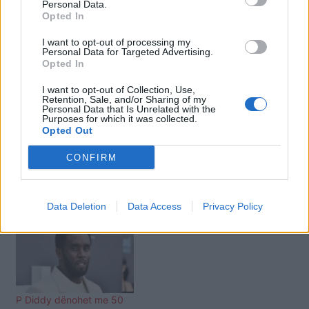
Personal Data.
kafshëve.
Opted In
I want to opt-out of processing my
Lajme të ngjashme:
Personal Data for Targeted Advertising.
Opted In
I want to opt-out of Collection, Use,
Retention, Sale, and/or Sharing of my
Personal Data that Is Unrelated with the
Purposes for which it was collected.
Opted Out
Dhunuan oficerët e BKH-
Matteo Salvini në gjyq,
së, Prokuroria dërgon në
rrezikon të dënohet me
CONFIRM
gjyq nipërit e Agron
15 vjet burg
Kapllanajt: Ndoqën
punonjësit e policisë
Data Deletion
Data Access
Privacy Policy
dhe…
P Diddy dënohet me 50