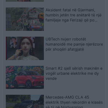
Aksident fatal në Gjermani,
humbin jetën tre anëtarë të një
familjeje nga Ferizaji që po
ktheheshin nga Kosova
UBTech nxjerr robotët
humanoidë me pamje njerëzore
për shoqëri afatgjatë
Smart #2 sjell sërish makinën e
vogël urbane elektrike me dy
vende
Mercedes-AMG CLA 45
elektrik thyen rekordin e klasës
së tij në Nürburgring