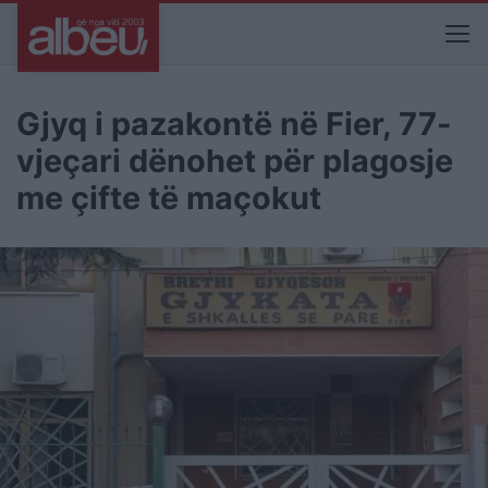
Gjyq i pazakontë në Fier, 77-
vjeçari dënohet për plagosje
me çifte të maçokut