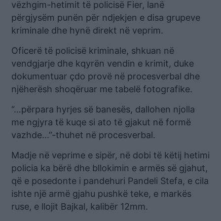
vëzhgim-hetimit të policisë Fier, lanë
përgjysëm punën për ndjekjen e disa grupeve
kriminale dhe hynë direkt në veprim.
Oficerë të policisë kriminale, shkuan në
vendgjarje dhe kqyrën vendin e krimit, duke
dokumentuar çdo provë në procesverbal dhe
njëherësh shoqëruar me tabelë fotografike.
“…përpara hyrjes së banesës, dallohen njolla
me ngjyra të kuqe si ato të gjakut në formë
vazhde…”-thuhet në procesverbal.
Madje në veprime e sipër, në dobi të këtij hetimi
policia ka bërë dhe bllokimin e armës së gjahut,
që e posedonte i pandehuri Pandeli Stefa, e cila
ishte një armë gjahu pushkë teke, e markës
ruse, e llojit Bajkal, kalibër 12mm.