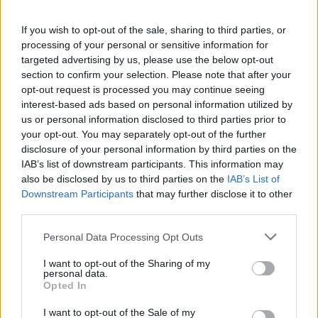
dëmtuar shpendët.
If you wish to opt-out of the sale, sharing to third parties, or
Nisur nga kjo situatë në fund të gjykimit
processing of your personal or sensitive information for
targeted advertising by us, please use the below opt-out
prokurori i çështjes,Çlirim Sino, kërkoi para
section to confirm your selection. Please note that after your
gjykatës deklarimin fajtor dhe dënimin me 1
opt-out request is processed you may continue seeing
milion lekë gjobë të 77-vjeçarit Pandeli Stefa.
interest-based ads based on personal information utilized by
us or personal information disclosed to third parties prior to
Ndërsa nga ana e mbrojtjes u kërkua deklarimi i
your opt-out. You may separately opt-out of the further
tij I pafajshëm dhe kthimin e armës çifte tek i
disclosure of your personal information by third parties on the
IAB’s list of downstream participants. This information may
zoti.
also be disclosed by us to third parties on the
IAB’s List of
Pasi dëgjoi të dyja palët në proces, gjyqtarja e
Downstream Participants
that may further disclose it to other
third parties.
Fierit, Erlanda Agaj, vendosi të deklarojë fajtor
dhe dënojë 77-vjeçarin Pandeli Stefa, duke e
Personal Data Processing Opt Outs
detyruar këtë të fundit që me shpenzimet e
I want to opt-out of the Sharing of my
veta financiare, të bëjë publikimin e vendimit në
personal data.
Opted In
media,pasi sipas gjykatës njohja e këtij vendimi,
ka interes për shtetasit dhe mbrojtjen e
I want to opt-out of the Sale of my