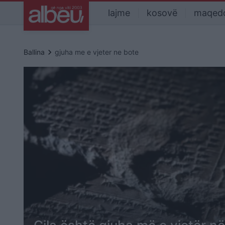
lajme
kosovë
maqed
keyboard_arrow_right
Ballina
gjuha me e vjeter ne bote