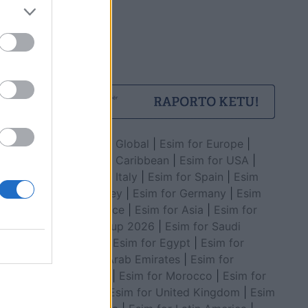
Esim for Global
|
Esim for Europe
|
Esim for Caribbean
|
Esim for USA
|
Esim for Italy
|
Esim for Spain
|
Esim
for Turkey
|
Esim for Germany
|
Esim
for Greece
|
Esim for Asia
|
Esim for
World Cup 2026
|
Esim for Saudi
Arabia
|
Esim for Egypt
|
Esim for
United Arab Emirates
|
Esim for
Balkans
|
Esim for Morocco
|
Esim for
China
|
Esim for United Kingdom
|
Esim