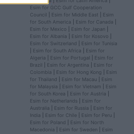
for Africa
|
Esim for Latin America
|
Esim for GCC Gulf Cooperation
Council
|
Esim for Middle East
|
Esim
for South America
|
Esim for Canada
|
Esim for Mexico
|
Esim for Japan
|
Esim for Albania
|
Esim for Kosovo
|
Esim for Switzerland
|
Esim for Tunisia
|
Esim for South Africa
|
Esim for
Algeria
|
Esim for Portugal
|
Esim for
Brazil
|
Esim for Argentina
|
Esim for
Colombia
|
Esim for Hong Kong
|
Esim
for Thailand
|
Esim for Macau
|
Esim
for Malaysia
|
Esim for Vietnam
|
Esim
for South Korea
|
Esim for Austria
|
Esim for Netherlands
|
Esim for
Australia
|
Esim for Russia
|
Esim for
India
|
Esim for Chile
|
Esim for Peru
|
Esim for Poland
|
Esim for North
Macedonia
|
Esim for Sweden
|
Esim