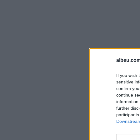
albeu.com
If you wish 
sensitive in
confirm you
continue se
information 
further disc
participants
Downstream 