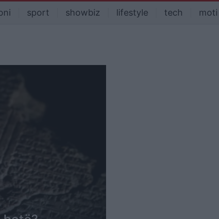
oni
sport
showbiz
lifestyle
tech
moti