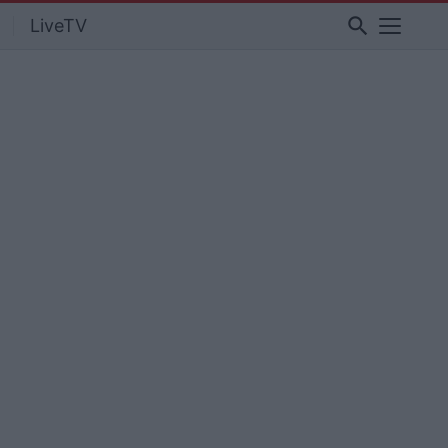
search
LiveTV