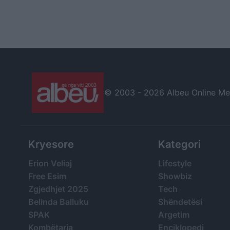
© 2003 -
2026 Albeu Online Medi
Kryesore
Kategori
Erion Veliaj
Lifestyle
Free Esim
Showbiz
Zgjedhjet 2025
Tech
Belinda Balluku
Shëndetësi
SPAK
Argetim
Kombëtarja
Enciklopedi