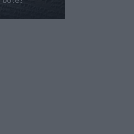
ë botë?