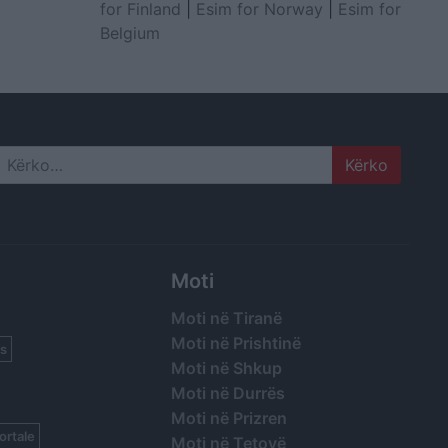
for Finland
|
Esim for Norway
|
Esim for
Belgium
Search
Moti
Moti në Tiranë
Moti në Prishtinë
s
Moti në Shkup
Moti në Durrës
Moti në Prizren
ortale
Moti në Tetovë