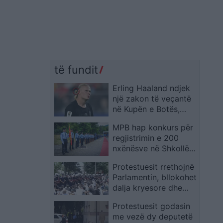
të fundit
Erling Haaland ndjek
një zakon të veçantë
në Kupën e Botës,
ndërsa tifozët
MPB hap konkurs për
zbulojnë një detaj
regjistrimin e 200
interesant
nxënësve në Shkollën
e Mesme të Policisë
Protestuesit rrethojnë
në RMV
Parlamentin, bllokohet
dalja kryesore dhe
deputetët me
Protestuesit godasin
ministrat mbeten
me vezë dy deputetë
brenda