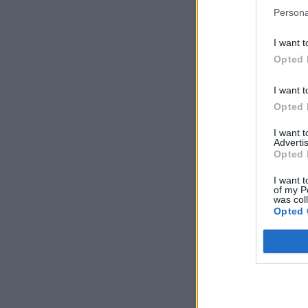
Persona
I want t
Opted 
I want t
Opted 
I want 
Advertis
Opted 
I want t
of my P
was col
Opted 