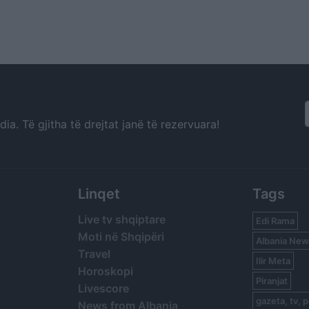
a. Të gjitha të drejtat janë të rezervuara!
Linqet
Tags
Live tv shqiptare
Edi Rama
Moti në Shqipëri
Albania New
Travel
Ilir Meta
Horoskopi
Piranjat
Livescore
gazeta, tv, p
News from Albania