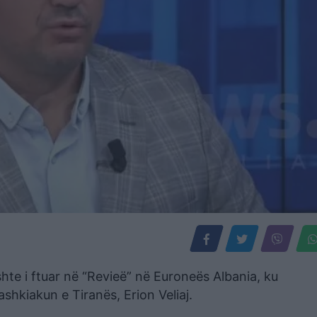
hte i ftuar në “Revieë” në Euroneës Albania, ku
hkiakun e Tiranës, Erion Veliaj.