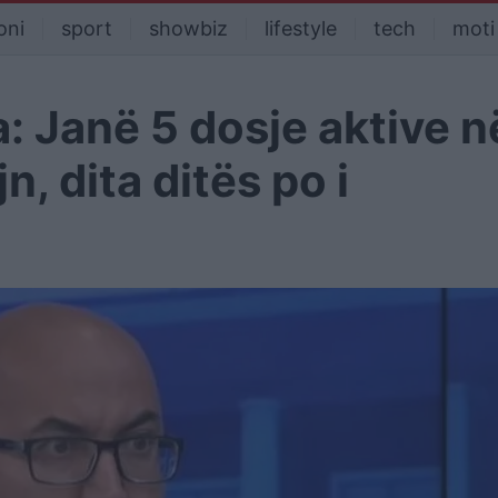
oni
sport
showbiz
lifestyle
tech
moti
a: Janë 5 dosje aktive n
n, dita ditës po i