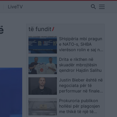
search
LiveTV
ë
të fundit
SHqipëria mbi pragun
e NATO-s, SHBA
vlerëson rolin e saj në
mbrojtjen e aleancës
Drita e rikthen në
skuadër mbrojtësin
qendror Hajdin Salihu
Justin Bieber është në
negociata për të
performuar në finalen
e Kampionatit Botëror
Prokuroria publikon
2026
hollësi për plagosjen
me thikë të një të
mituri në Mitrovicë