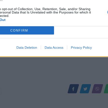
kamion (VIDEO)
o opt-out of Collection, Use, Retention, Sale, and/or Sharing
ersonal Data that Is Unrelated with the Purposes for which it
lected.
Out
CONFIRM
Data Deletion
Data Access
Privacy Policy