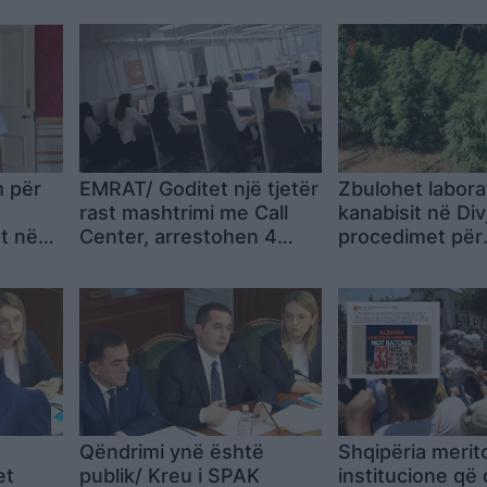
m për
EMRAT/ Goditet një tjetër
Zbulohet laborat
rast mashtrimi me Call
kanabisit në Div
t në
Center, arrestohen 4
procedimet për
nika
persona, nën hetim 61
shpërdorim det
punonjës
zyrtarëve
Qëndrimi ynë është
Shqipëria merit
et
publik/ Kreu i SPAK
institucione që 