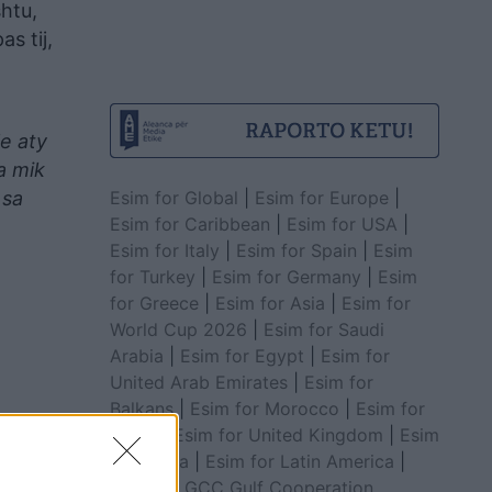
shtu,
s tij,
le aty
a mik
Esim for Global
|
Esim for Europe
|
 sa
Esim for Caribbean
|
Esim for USA
|
Esim for Italy
|
Esim for Spain
|
Esim
for Turkey
|
Esim for Germany
|
Esim
for Greece
|
Esim for Asia
|
Esim for
World Cup 2026
|
Esim for Saudi
Arabia
|
Esim for Egypt
|
Esim for
United Arab Emirates
|
Esim for
Balkans
|
Esim for Morocco
|
Esim for
China
|
Esim for United Kingdom
|
Esim
for Africa
|
Esim for Latin America
|
Esim for GCC Gulf Cooperation