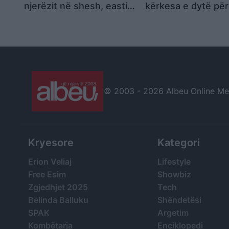
njerëzit në shesh, easti
kërkesa e dytë për
Balluku, korrupsion i
arrestim? Ja si përg
organizuar shtetëror
kreu i SPAK para
deputeteve: Ka shk
ligjeve, s’mund të 
do jetë vendimmarr
por…
© 2003 -
2026 Albeu Online Medi
Kryesore
Kategori
Erion Veliaj
Lifestyle
Free Esim
Showbiz
Zgjedhjet 2025
Tech
Belinda Balluku
Shëndetësi
SPAK
Argetim
Kombëtarja
Enciklopedi