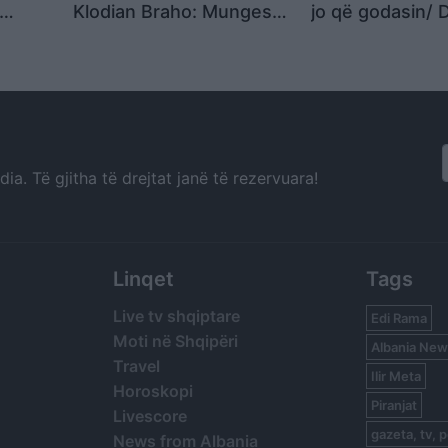
Klodian Braho: Mungesa
jo që godasin/ 
jigjet
e një mase sigurimi
ndaj protestues
dëmton një hetim,
reagojnë Demok
elje të
mendoj se Balluku
Evropianë: Në v
them si
s’duhet të ketë imunitet
dialogojnë përd
ja,
shkopinj gome
a. Të gjitha të drejtat janë të rezervuara!
Linqet
Tags
Live tv shqiptare
Edi Rama
Moti në Shqipëri
Albania New
Travel
Ilir Meta
Horoskopi
Piranjat
Livescore
gazeta, tv, p
News from Albania