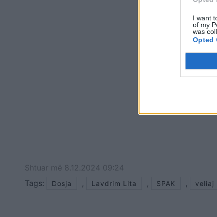
I want t
of my P
was col
Opted 
Shtuar
më
8.12.2024 09:24
Tags:
,
,
,
Dosja
Lavdrim Lita
SPAK
veliaj