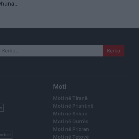
Dhuna
ve,
ratët
end që të
orin
Search
Moti
Moti në Tiranë
Moti në Prishtinë
s
Moti në Shkup
Moti në Durrës
Moti në Prizren
ortale
Moti në Tetovë