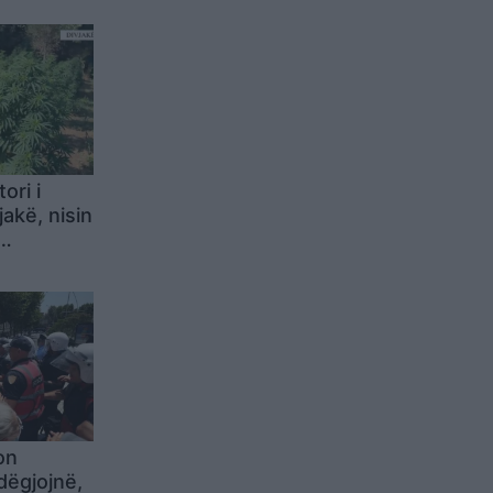
ori i
jakë, nisin
yre ndaj
on
dëgjojnë,