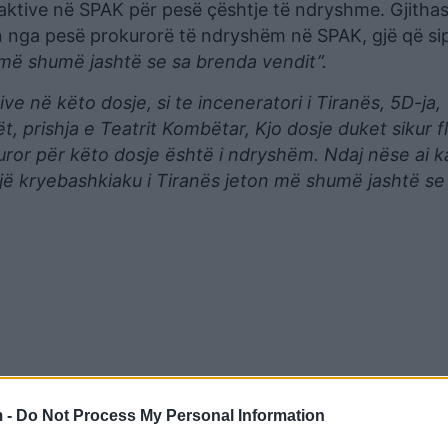
je aktive në SPAK për pesë çështje të ndryshme. Gjitha
 nga pesë prokurorë të ndryshëm në SPAK, gjë që sipa
 më shumë jashtë se sa brenda vendit”.
ve në këto dosje, si te inceneratori i Tiranës, 5D-ja,
ët, prishja e Teatrit Kombëtar, Kjo dosje duket sikur f
kuror për këto dosje është i ndryshëm. Ndaj nëse ai k
dhojë kryebashkiaku i Tiranës jeton më shumë jashtë se
 -
Do Not Process My Personal Information