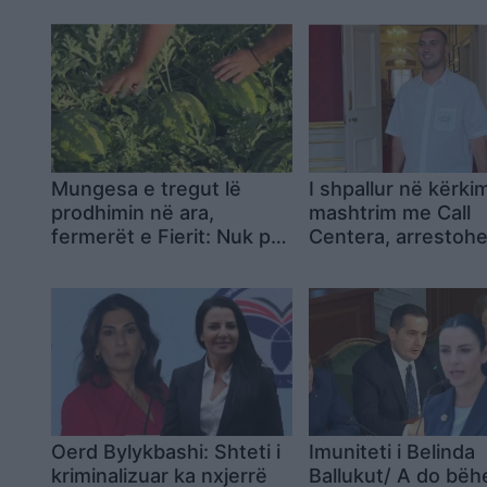
Mungesa e tregut lë
I shpallur në kërki
prodhimin në ara,
mashtrim me Call
fermerët e Fierit: Nuk po
Centera, arrestohe
shesim, duhet ndërhyrje
Dhërmi Granit Pep
urgjente
Oerd Bylykbashi: Shteti i
Imuniteti i Belinda
kriminalizuar ka nxjerrë
Ballukut/ A do bëh