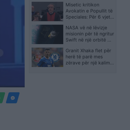
Misetic kritikon
Avokatin e Popullit të
Speciales: Për 6 vjet
nuk ka kontaktuar
NASA vë në lëvizje
asnjë avokat të Thaçit
misionin për të ngritur
Swift në një orbitë më
të sigurt
Granit Xhaka flet për
herë të parë mes
zërave për një kalim
të mundshëm te
Chelsea