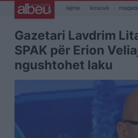
lajme
kosovë
maqed
Gazetari Lavdrim Lit
SPAK për Erion Veliaj
ngushtohet laku