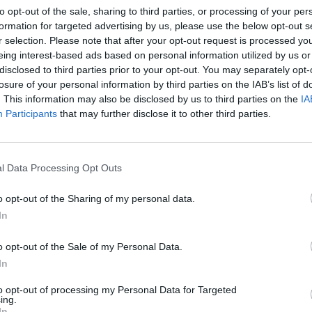
to opt-out of the sale, sharing to third parties, or processing of your per
formation for targeted advertising by us, please use the below opt-out s
ë pjesë e PR, sepse ai shpesh herë vetëm kthehet n
r selection. Please note that after your opt-out request is processed y
ikën jashtë Shqipërie. Kjo është e verifikuar në TIMS
eing interest-based ads based on personal information utilized by us or
tës atij po i rrethohet laku dhe nëse do e fusin brend
disclosed to third parties prior to your opt-out. You may separately opt-
losure of your personal information by third parties on the IAB’s list of
janë pesë prokurorë që po e hetojnë, njëri prej tyre 
. This information may also be disclosed by us to third parties on the
IA
Participants
that may further disclose it to other third parties.
l Data Processing Opt Outs
o opt-out of the Sharing of my personal data.
In
o opt-out of the Sale of my Personal Data.
In
ëluese” të SPAK, kush janë
Publikohen pamjet/ Pas zjarrit në
to opt-out of processing my Personal Data for Targeted
ë rrezikojnë prangat
e Tiranës, kuti me dosje po largo
ing.
In