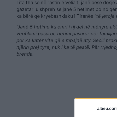
Lita tha se në rastin e Veliajt, janë pesë dos
gazetari u shpreh se janë 5 hetimet po ndiqen
ka bërë që kryebashkiaku i Tiranës
“të jetojë
“Janë 5 hetime ku emri i tij del në mënyrë akti
verifikimi pasuror, hetimi pasuror për familjar
por ka katër vite që e mbajnë aty. Secili pro
njërin prej tyre, nuk i ka të pestë. Për rrje
brenda.
albeu.com