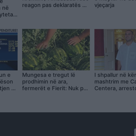
më
reagon pas deklaratës së
vjeçarja
m në
Ballës: Na habitën!
ytetari
Qeveria të ketë kujdes
bombat
me deklaratat, po
 Ka
kërkojnë armiq aty ku
nga
nuk ka
ë
un e
Mungesa e tregut lë
I shpallur në kë
rëson
prodhimin në ara,
mashtrim me Ca
tjen e
fermerët e Fierit: Nuk po
Centera, arrest
shesim, duhet ndërhyrje
Dhërmi Granit 
urgjente