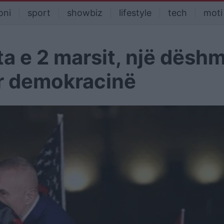
oni
sport
showbiz
lifestyle
tech
moti
a e 2 marsit, një dëshm
ër demokracinë