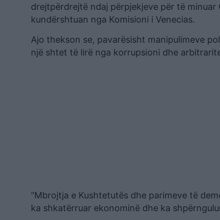
drejtpërdrejtë ndaj përpjekjeve për të minuar 
kundërshtuan nga Komisioni i Venecias.
Ajo thekson se, pavarësisht manipulimeve poli
një shtet të lirë nga korrupsioni dhe arbitrarite
“Mbrojtja e Kushtetutës dhe parimeve të demo
ka shkatërruar ekonominë dhe ka shpërngulur 