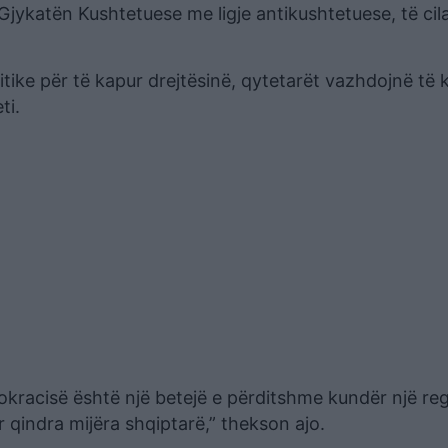
Gjykatën Kushtetuese me ligje antikushtetuese, të cil
tike për të kapur drejtësinë, qytetarët vazhdojnë të 
ti.
kracisë është një betejë e përditshme kundër një reg
qindra mijëra shqiptarë,” thekson ajo.