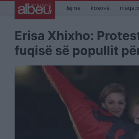
lajme
kosovë
maqed
Erisa Xhixho: Protest
fuqisë së popullit p