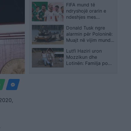
FIFA mund të
ndihmuar në ngritjen e
ndryshojë orarin e
SHBA-së, mesazh
ndeshjes mes
edhe për Trump
Meksikës dhe Anglisë
Donald Tusk ngre
për shkak të motit
alarmin për Poloninë:
Muajt në vijim mund
të jenë vendimtarë
Lutfi Haziri uron
për sigurinë
Mozzikun dhe
Lotinën: Familja po
rritet
 2020,
e