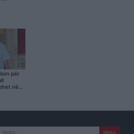
rkim për
ll
ohet në
Pepnika