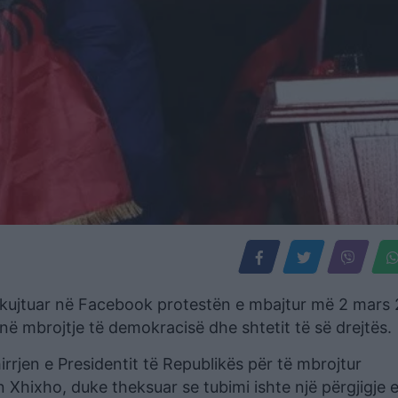
ka kujtuar në Facebook protestën e mbajtur më 2 mars
j në mbrojtje të demokracisë dhe shtetit të së drejtës.
irrjen e Presidentit të Republikës për të mbrojtur
 Xhixho, duke theksuar se tubimi ishte një përgjigje 