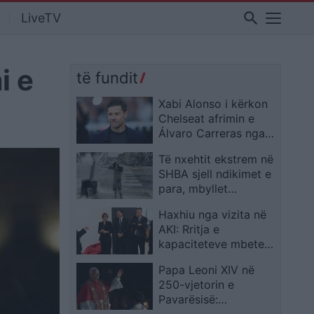
search
LiveTV
i e
të fundit
Xabi Alonso i kërkon
Chelseat afrimin e
Álvaro Carreras nga
Real Madridi
Të nxehtit ekstrem në
SHBA sjell ndikimet e
para, mbyllet
përkohësisht Panairi i
Haxhiu nga vizita në
Madh Shtetëror
AKI: Rritja e
Amerikan gjatë
kapaciteteve mbetet
kremtimeve të 4
kyçe për përballimin e
Korrikut
Papa Leoni XIV në
sfidave të ardhshme
250-vjetorin e
Pavarësisë:
Emigrantët kanë