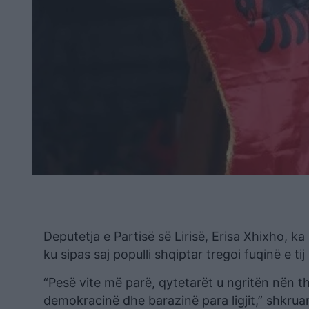
Deputetja e Partisë së Lirisë, Erisa Xhixho, 
ku sipas saj populli shqiptar tregoi fuqinë e ti
“Pesë vite më parë, qytetarët u ngritën nën th
demokracinë dhe barazinë para ligjit,” shkruan