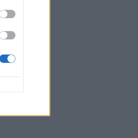
Belgium
: Gjykata
ama-