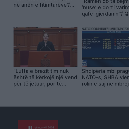
“Ramën do ta bëj
në anën e fitimtarëve”/
‘nuse’ e do t’i vari
Aktivisti: E vërteta nuk
qafë ‘gjerdanin’”/ Q
fshihet me propagandë!
bën “varëse” me 
Po na mbështesin edhe
me gaz lotësjellës:
senatorët amerikanë
lekë të blejë këto 
serbi që t’i përdor
kundër popullit
“Lufta e brezit tim nuk
Shqipëria mbi prag
është të kërkojë një vend
NATO-s, SHBA vle
për të jetuar, por të
rolin e saj në mbroj
shndërrojmë Shqipërinë
aleancës
në të jetueshme”,
‘Neomalsorja’ thumbon
Ramën në “Financial
Times”: E kam edhe
personale