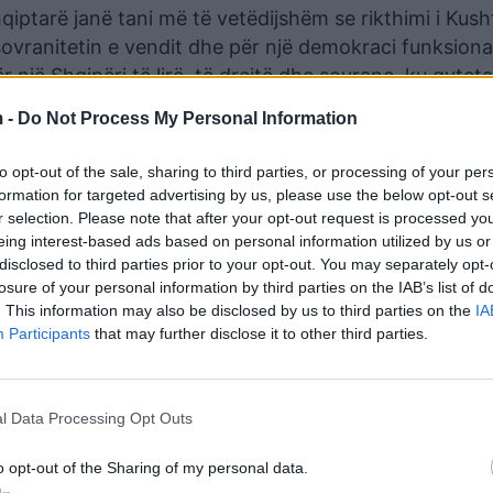
iptarë janë tani më të vetëdijshëm se rikthimi i Kush
sovranitetin e vendit dhe për një demokraci funksiona
një Shqipëri të lirë, të drejtë dhe sovrane, ku qyteta
k,” përfundon ajo.
 -
Do Not Process My Personal Information
to opt-out of the sale, sharing to third parties, or processing of your per
formation for targeted advertising by us, please use the below opt-out s
r selection. Please note that after your opt-out request is processed y
eing interest-based ads based on personal information utilized by us or
disclosed to third parties prior to your opt-out. You may separately opt-
losure of your personal information by third parties on the IAB’s list of
. This information may also be disclosed by us to third parties on the
IA
Participants
that may further disclose it to other third parties.
l Data Processing Opt Outs
o opt-out of the Sharing of my personal data.