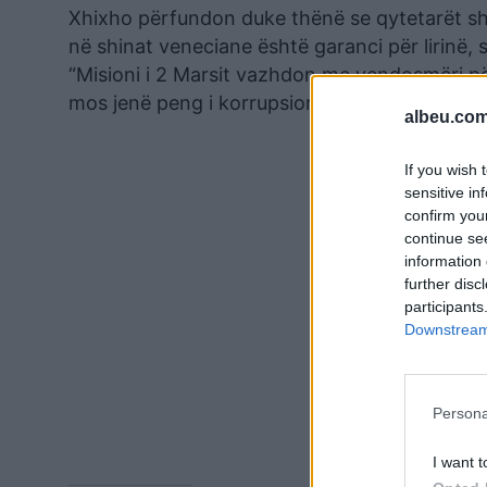
Xhixho përfundon duke thënë se qytetarët shq
në shinat veneciane është garanci për lirinë, 
“Misioni i 2 Marsit vazhdon me vendosmëri për 
mos jenë peng i korrupsionit dhe krimit politi
albeu.com
If you wish 
sensitive in
confirm you
continue se
information 
further disc
participants
Downstream 
Persona
I want t