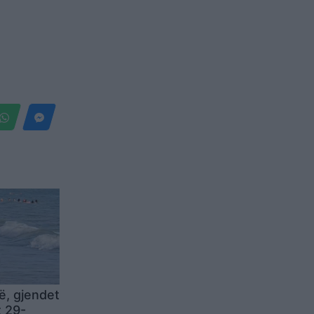
ë, gjendet
 29-