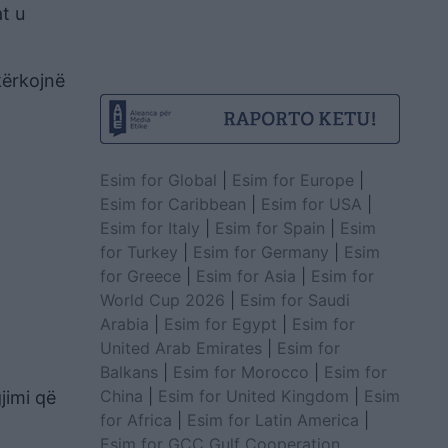
at u
kërkojnë
Esim for Global
|
Esim for Europe
|
Esim for Caribbean
|
Esim for USA
|
Esim for Italy
|
Esim for Spain
|
Esim
for Turkey
|
Esim for Germany
|
Esim
for Greece
|
Esim for Asia
|
Esim for
World Cup 2026
|
Esim for Saudi
Arabia
|
Esim for Egypt
|
Esim for
United Arab Emirates
|
Esim for
Balkans
|
Esim for Morocco
|
Esim for
China
|
Esim for United Kingdom
|
Esim
jimi që
for Africa
|
Esim for Latin America
|
Esim for GCC Gulf Cooperation