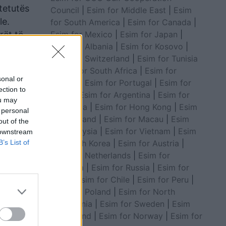
tetutës
Council
|
Esim for Middle East
|
Esim
le.
for South America
|
Esim for Canada
|
Esim for Mexico
|
Esim for Japan
|
rët të
Esim for Albania
|
Esim for Kosovo
|
Esim for Switzerland
|
Esim for Tunisia
|
Esim for South Africa
|
Esim for
sonal or
Algeria
|
Esim for Portugal
|
Esim for
ection to
Brazil
|
Esim for Argentina
|
Esim for
ou may
Colombia
|
Esim for Hong Kong
|
Esim
 personal
for Thailand
|
Esim for Macau
|
Esim
out of the
for Malaysia
|
Esim for Vietnam
|
Esim
 downstream
B’s List of
for South Korea
|
Esim for Austria
|
Esim for Netherlands
|
Esim for
Australia
|
Esim for Russia
|
Esim for
India
|
Esim for Chile
|
Esim for Peru
|
Esim for Poland
|
Esim for North
Macedonia
|
Esim for Sweden
|
Esim
for Finland
|
Esim for Norway
|
Esim for