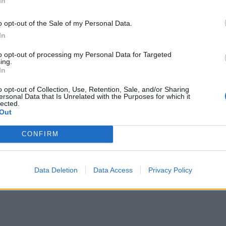
In
o opt-out of the Sale of my Personal Data.
In
to opt-out of processing my Personal Data for Targeted
ing.
In
o opt-out of Collection, Use, Retention, Sale, and/or Sharing
ersonal Data that Is Unrelated with the Purposes for which it
lected.
: Tirana e mbytur në plehra,
Refugjatët në Gjadër/ Erisa Xhixho
Out
 miliona euro shkojnë për
e Romës “goditi” marrëveshjen R
ët fantazmë (VIDEO)
Meloni
CONFIRM
Data Deletion
Data Access
Privacy Policy