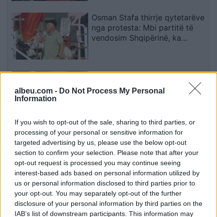
Osman Stafa thirrje qytetarëve
nga protesta: Mbi partitë të
vendosim Shqipërinë, ka
ardhur koha e brezit të ri
Don Xhoni i kthehet ashpër një
personi në publik, çfarë ndodhi
albeu.com -
Do Not Process My Personal
me reperin?
Information
If you wish to opt-out of the sale, sharing to third parties, or
processing of your personal or sensitive information for
Mbërrin në Shqipëri nga
targeted advertising by us, please use the below opt-out
Kolumbia “Kimisti” i laboratorit
section to confirm your selection. Please note that after your
të kokainës në Frakull
opt-out request is processed you may continue seeing
interest-based ads based on personal information utilized by
us or personal information disclosed to third parties prior to
Partizani triumfon në “Elbasan
your opt-out. You may separately opt-out of the further
Arena”, mposht në miqësore
disclosure of your personal information by third parties on the
pretendentët e Superiores
IAB’s list of downstream participants. This information may