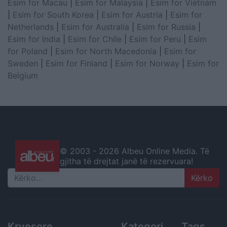
Esim for Macau
|
Esim for Malaysia
|
Esim for Vietnam
|
Esim for South Korea
|
Esim for Austria
|
Esim for
Netherlands
|
Esim for Australia
|
Esim for Russia
|
Esim for India
|
Esim for Chile
|
Esim for Peru
|
Esim
for Poland
|
Esim for North Macedonia
|
Esim for
Sweden
|
Esim for Finland
|
Esim for Norway
|
Esim for
Belgium
© 2003 -
2026 Albeu Online Media. Të
gjitha të drejtat janë të rezervuara!
Search
Kryesore
Kategori
Tags