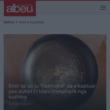
keyboard_arrow_right
Ballina
enet e kuzhines
Enët që po ju “helmojnë” pa e kuptuar,
pse duhet t’i hiqni menjëherë nga
kuzhina
4 vit me parë
schedule