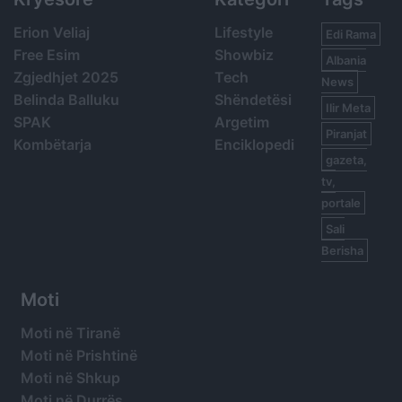
Erion Veliaj
Lifestyle
Edi Rama
Free Esim
Showbiz
Albania
Zgjedhjet 2025
Tech
News
Belinda Balluku
Shëndetësi
Ilir Meta
SPAK
Argetim
Piranjat
Kombëtarja
Enciklopedi
gazeta,
tv,
portale
Sali
Berisha
Moti
Moti në Tiranë
Moti në Prishtinë
Moti në Shkup
Moti në Durrës