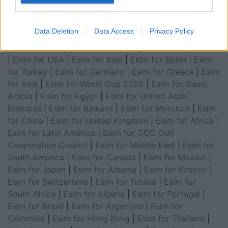
Data Deletion
Data Access
Privacy Policy
Esim for Global
|
Esim for Europe
|
Esim for Caribbean
|
Esim for USA
|
Esim for Italy
|
Esim for Spain
|
Esim
for Turkey
|
Esim for Germany
|
Esim for Greece
|
Esim
for Asia
|
Esim for World Cup 2026
|
Esim for Saudi
Arabia
|
Esim for Egypt
|
Esim for United Arab
Emirates
|
Esim for Balkans
|
Esim for Morocco
|
Esim
for China
|
Esim for United Kingdom
|
Esim for Africa
|
Esim for Latin America
|
Esim for GCC Gulf
Cooperation Council
|
Esim for Middle East
|
Esim for
South America
|
Esim for Canada
|
Esim for Mexico
|
Esim for Japan
|
Esim for Albania
|
Esim for Kosovo
|
Esim for Switzerland
|
Esim for Tunisia
|
Esim for
South Africa
|
Esim for Algeria
|
Esim for Portugal
|
Esim for Brazil
|
Esim for Argentina
|
Esim for
Colombia
|
Esim for Hong Kong
|
Esim for Thailand
|