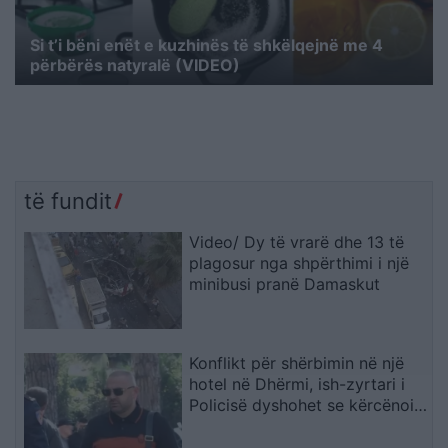
Si t’i bëni enët e kuzhinës të shkëlqejnë me 4
përbërës natyralë (VIDEO)
të fundit
Video/ Dy të vrarë dhe 13 të
plagosur nga shpërthimi i një
minibusi pranë Damaskut
Konflikt për shërbimin në një
hotel në Dhërmi, ish-zyrtari i
Policisë dyshohet se kërcënoi
kamerierin dhe administratorin