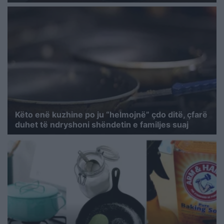
Këto enë kuzhine po ju “helmojnë” çdo ditë, çfarë
duhet të ndryshoni shëndetin e familjes suaj