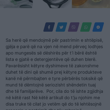
Sa herë që mendojmë për pastrimin e shtëpisë,
gjëja e parë që na vjen në mend përveç lodhjes
apo mungesës së dëshirës për t’i bërë është
lista e gjatë e detergjentëve që duhen blerë.
Pavarësisht këtyre dyshimeve të zakonshme
duhet të dini që shumë prej këtyre produkteve
kanë në përmbajten e tyre përbërës toksikë që
mund të dëmtojnë seriozisht shëndetin tuaj
dhe të familjarëve. Por, cila do të ishte zgjidhja
në këtë rast Në këtë artikull do t’ju njohim me
disa truke të cilat jo vetëm që do të lehtësojnë