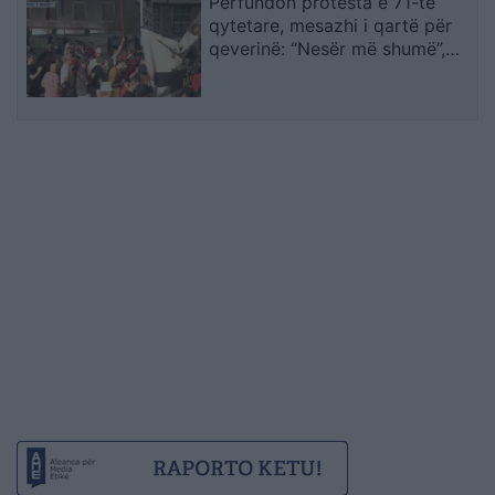
Përfundon protesta e 71-të
qytetare, mesazhi i qartë për
qeverinë: “Nesër më shumë”,
kërkohet largimi i Ramës