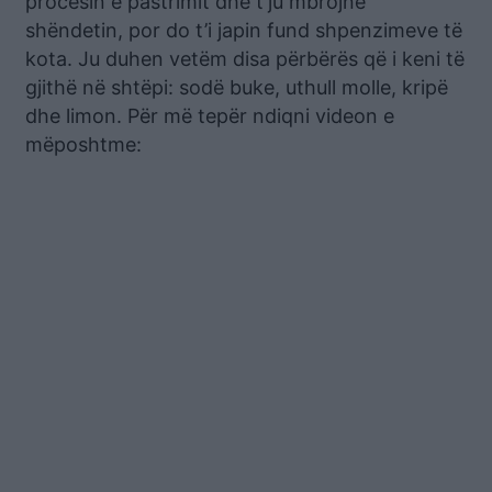
procesin e pastrimit dhe t’ju mbrojnë
shëndetin, por do t’i japin fund shpenzimeve të
kota. Ju duhen vetëm disa përbërës që i keni të
gjithë në shtëpi: sodë buke, uthull molle, kripë
dhe limon. Për më tepër ndiqni videon e
mëposhtme: