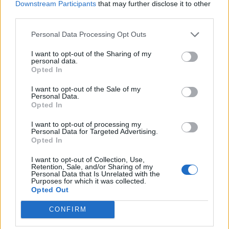
Downstream Participants
that may further disclose it to other
Përfundon protesta e 71-
Trump për Iranin: Po
third parties.
të qytetare, mesazhi i
zhvillojmë negociata të
Personal Data Processing Opt Outs
qartë për qeverinë: “Nesër
kufizuara, Teherani
më shumë”, kërkohet
ndodhet në krizë të rëndë
I want to opt-out of the Sharing of my
largimi i Ramës
ekonomike
personal data.
Opted In
I want to opt-out of the Sale of my
Personal Data.
Opted In
I want to opt-out of processing my
I arrestuar në Dubai dhe
Sulm i rëndë në Angli, 30-
Personal Data for Targeted Advertising.
Opted In
ekstraduar në Dublin,
vjeçari në gjendje kritike;
bosi i dyshuar i kartelit
arrestohen dy
I want to opt-out of Collection, Use,
përballet me akuza për
adoleshentë
Retention, Sale, and/or Sharing of my
Personal Data that Is Unrelated with the
krim të organizuar
Purposes for which it was collected.
Opted Out
CONFIRM