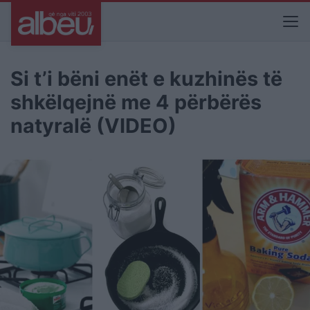
Si t’i bëni enët e kuzhinës të
shkëlqejnë me 4 përbërës
natyralë (VIDEO)