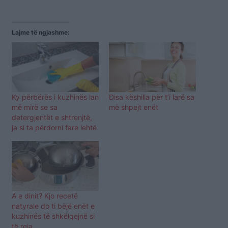
Lajme të ngjashme:
Ky përbërës i kuzhinës lan
Disa këshilla për t’i larë sa
më mirë se sa
më shpejt enët
detergjentët e shtrenjtë,
ja si ta përdorni fare lehtë
A e dinit? Kjo recetë
natyrale do ti bëjë enët e
kuzhinës të shkëlqejnë si
të reja