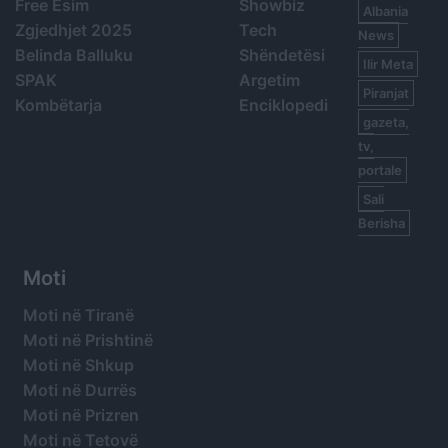
Free Esim
Showbiz
Albania
Zgjedhjet 2025
Tech
News
Belinda Balluku
Shëndetësi
Ilir Meta
SPAK
Argetim
Piranjat
Kombëtarja
Enciklopedi
gazeta,
tv,
portale
Sali
Berisha
Moti
Moti në Tiranë
Moti në Prishtinë
Moti në Shkup
Moti në Durrës
Moti në Prizren
Moti në Tetovë