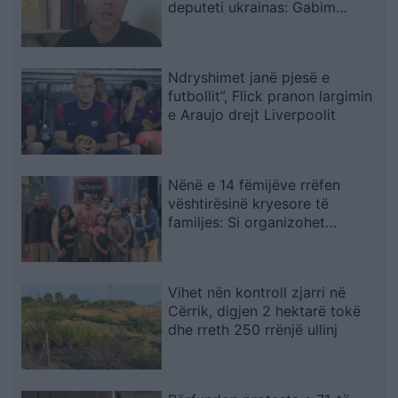
deputeti ukrainas: Gabim
diplomatik, Ukraina duhet ta
njohë
Ndryshimet janë pjesë e
futbollit”, Flick pranon largimin
e Araujo drejt Liverpoolit
Nënë e 14 fëmijëve rrëfen
vështirësinë kryesore të
familjes: Si organizohet
transporti
Vihet nën kontroll zjarri në
Cërrik, digjen 2 hektarë tokë
dhe rreth 250 rrënjë ullinj