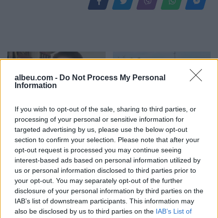
albeu.com -
Do Not Process My Personal
Information
If you wish to opt-out of the sale, sharing to third parties, or
Zelensky rikonfirmon në
Vihet nën kontroll zjarri në
processing of your personal or sensitive information for
Serbi qëndrimin për
Cërrik, digjen 2 hektarë
targeted advertising by us, please use the below opt-out
Kosovën, deputeti
tokë dhe rreth 250 rrënjë
section to confirm your selection. Please note that after your
opt-out request is processed you may continue seeing
ukrainas: Gabim
ullinj
interest-based ads based on personal information utilized by
diplomatik, Ukraina duhet
us or personal information disclosed to third parties prior to
ta njohë
your opt-out. You may separately opt-out of the further
disclosure of your personal information by third parties on the
IAB’s list of downstream participants. This information may
also be disclosed by us to third parties on the
IAB’s List of