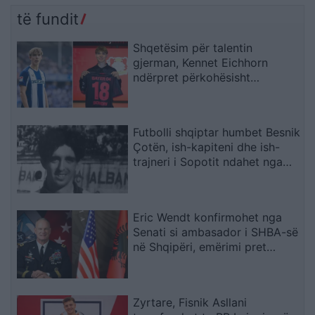
kërcënuan punonjëset
para kohe për shkak të
të fundit
autorët kërcënuan
investimeve të ulëta në
punonjëset, morën
shëndetësi
Shqetësim për talentin
bizhuteritë dhe u larguan
gjerman, Kennet Eichhorn
në…
ndërpret përkohësisht
karrierën për arsye
shëndetësore
Futbolli shqiptar humbet Besnik
Çotën, ish-kapiteni dhe ish-
trajneri i Sopotit ndahet nga
jeta në moshën 56-vjeçare
Eric Wendt konfirmohet nga
Senati si ambasador i SHBA-së
në Shqipëri, emërimi pret
firmën e Trump
Zyrtare, Fisnik Asllani