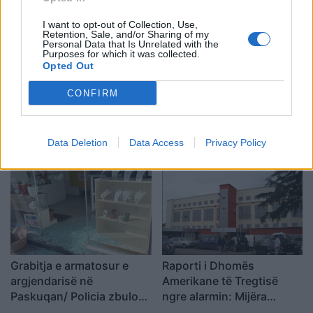
Forcat e Armatosura
I want to opt-out of Collection, Use,
Retention, Sale, and/or Sharing of my
Personal Data that Is Unrelated with the
Purposes for which it was collected.
Opted Out
CONFIRM
Transballkanikja në Vlorë
Ermal Beqiri u ndalua në
prej mbi pesë vitesh pa
Francë gjatë një turi me
autobus, preken më
helikopter, Ministria e
Data Deletion
Data Access
Privacy Policy
shumë se 5 mijë banorë
Drejtësisë kërkon
ekstradimin e biznesmenit
të shpallur në kërkim nga
SPAK
Grabitja e armatosur e
Raporti i Dhomës
argjendarisë në
Amerikane të Tregtisë
Paskuqan/ Policia zbulon
ngre alarmin: Mijëra
detajet: Autorët
shqiptarë humbin jetën