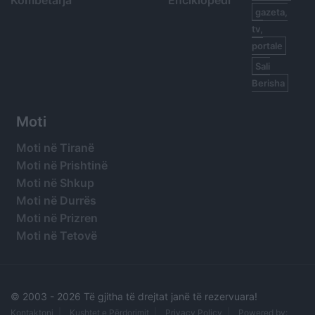
Kombëtarja
Enciklopedi
gazeta,
tv,
portale
Sali
Berisha
Moti
Moti në Tiranë
Moti në Prishtinë
Moti në Shkup
Moti në Durrës
Moti në Prizren
Moti në Tetovë
© 2003 -
2026 Të gjitha të drejtat janë të rezervuara!
Kontaktoni
Kushtet e Përdorimit
Privacy Policy
Powered by: