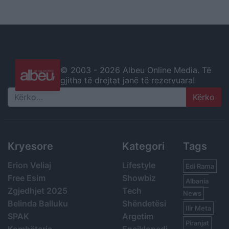
© 2003 -
2026 Albeu Online Media. Të
gjitha të drejtat janë të rezervuara!
Search
Kryesore
Kategori
Tags
Erion Veliaj
Lifestyle
Edi Rama
Free Esim
Showbiz
Albania
Zgjedhjet 2025
Tech
News
Belinda Balluku
Shëndetësi
Ilir Meta
SPAK
Argetim
Piranjat