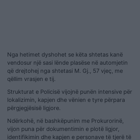
Nga hetimet dyshohet se këta shtetas kanë
vendosur një sasi lënde plasëse në automjetin
që drejtohej nga shtetasi M. Gj., 57 vjeç, me
qëllim vrasjen e tij.
Strukturat e Policisë vijojnë punën intensive për
lokalizimin, kapjen dhe vënien e tyre përpara
përgjegjësisë ligjore.
Ndërkohë, në bashkëpunim me Prokurorinë,
vijon puna për dokumentimin e plotë ligjor,
identifikimin dhe kapjen e personave të tjerë të