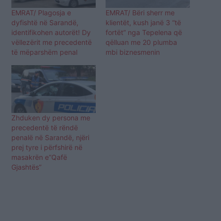
EMRAT/ Plagosja e
EMRAT/ Bëri sherr me
dyfishtë në Sarandë,
klientët, kush janë 3 “të
identifikohen autorët! Dy
fortët” nga Tepelena që
vëllezërit me precedentë
qëlluan me 20 plumba
të mëparshëm penal
mbi biznesmenin
Zhduken dy persona me
precedentë të rëndë
penalë në Sarandë, njëri
prej tyre i përfshirë në
masakrën e”Qafë
Gjashtës”