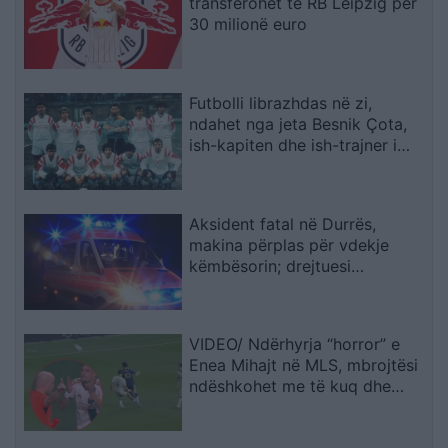
transferohet te RB Leipzig për
30 milionë euro
Futbolli librazhdas në zi,
ndahet nga jeta Besnik Çota,
ish-kapiten dhe ish-trajner i
Sopotit
Aksident fatal në Durrës,
makina përplas për vdekje
këmbësorin; drejtuesi
shoqërohet në polici
VIDEO/ Ndërhyrja “horror” e
Enea Mihajt në MLS, mbrojtësi
ndëshkohet me të kuq dhe
gjobë