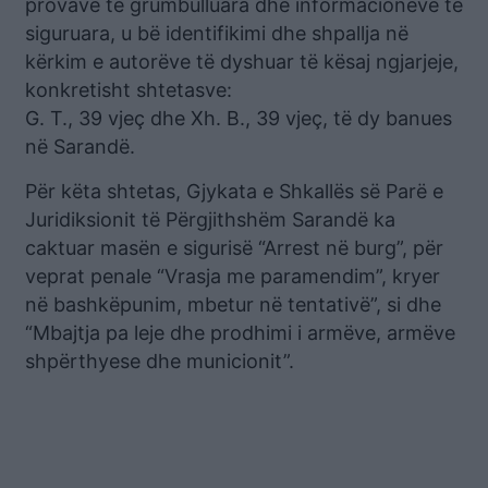
provave të grumbulluara dhe informacioneve të
siguruara, u bë identifikimi dhe shpallja në
kërkim e autorëve të dyshuar të kësaj ngjarjeje,
konkretisht shtetasve:
G. T., 39 vjeç dhe Xh. B., 39 vjeç, të dy banues
në Sarandë.
Për këta shtetas, Gjykata e Shkallës së Parë e
Juridiksionit të Përgjithshëm Sarandë ka
caktuar masën e sigurisë “Arrest në burg”, për
veprat penale “Vrasja me paramendim”, kryer
në bashkëpunim, mbetur në tentativë”, si dhe
“Mbajtja pa leje dhe prodhimi i armëve, armëve
shpërthyese dhe municionit”.