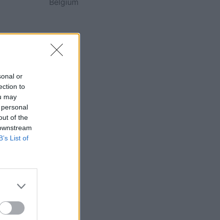
Belgium
sonal or
ection to
ou may
 personal
out of the
 downstream
B’s List of