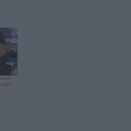
on për
 e quan