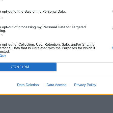
In
ndit, u panë si konfirmim i vazhdueshëm i marrëdhënie
o opt-out of the Sale of my Personal Data.
ë nivel përfoljesh.
In
araqitje të ndryshme dhe konsiderohet një nga mbësh
to opt-out of processing my Personal Data for Targeted
ing.
ek në pothuajse çdo event apo angazhim artistik.
In
ë parë, ndonëse për romancën e tyre flitet prej vite
o opt-out of Collection, Use, Retention, Sale, and/or Sharing
ersonal Data that Is Unrelated with the Purposes for which it
lected.
Out
CONFIRM
Data Deletion
Data Access
Privacy Policy