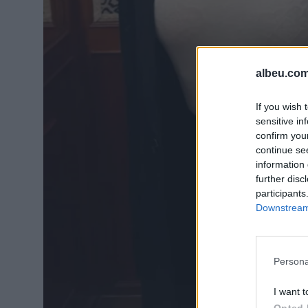
albeu.com
If you wish 
sensitive in
confirm you
continue se
information 
further disc
participants
Downstream 
Persona
I want t