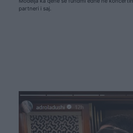
Modelja ka qenë së fundmi edhe në koncertin
partneri i saj.