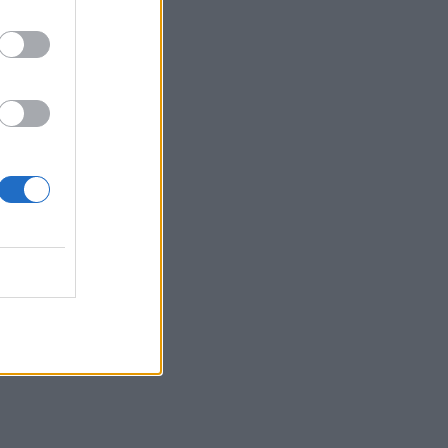
s së
tetëset
sh.