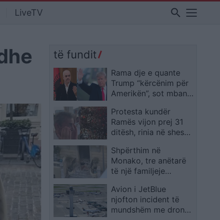
search
LiveTV
 dhe
të fundit
Rama dje e quante
Trump “kërcënim për
Amerikën”, sot mban
tjetër qëndrim mes
Protesta kundër
protestave 31-ditore
Ramës vijon prej 31
ditësh, rinia në shesh
dhe një i moshuar
Shpërthim në
shpërthen në lot teksa
Monako, tre anëtarë
i mbështet
të një familjeje
ukrainase mbeten të
Avion i JetBlue
plagosur; autoritetet
njofton incident të
verifikojnë pistën
mundshëm me dron
terroriste
gjatë afrimit për ulje