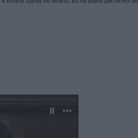
 e Elvana Gjatës në Milano, ku në skenë performoi e