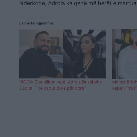
Ndërkohë, Adrola ka qenë më herët e martuar m
Lajme të ngjashme:
VIDEO/ E publikon vetë, Adrola Dushi dhe
Mohojnë lidh
Capital T të kapur dorë për dore?
kapen “mat”