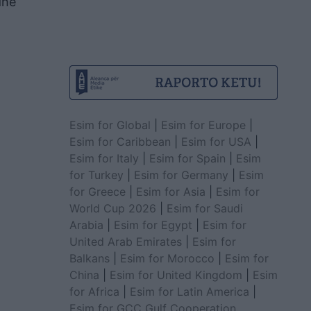
dhe
Esim for Global
|
Esim for Europe
|
Esim for Caribbean
|
Esim for USA
|
Esim for Italy
|
Esim for Spain
|
Esim
for Turkey
|
Esim for Germany
|
Esim
for Greece
|
Esim for Asia
|
Esim for
World Cup 2026
|
Esim for Saudi
Arabia
|
Esim for Egypt
|
Esim for
United Arab Emirates
|
Esim for
Balkans
|
Esim for Morocco
|
Esim for
China
|
Esim for United Kingdom
|
Esim
for Africa
|
Esim for Latin America
|
Esim for GCC Gulf Cooperation