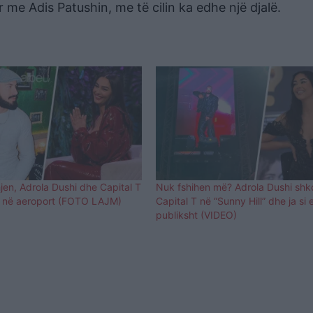
e Adis Patushin, me të cilin ka edhe një djalë.
jen, Adrola Dushi dhe Capital T
Nuk fshihen më? Adrola Dushi shk
 në aeroport (FOTO LAJM)
Capital T në “Sunny Hill” dhe ja si
publiksht (VIDEO)