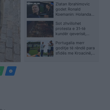
Zlatan Ibrahimovic
në JFK
godet Ronald
Koemanin: Holanda
humbi duke mohuar
Sot zhvillohet
identitetin e saj
protesta e 31-të
kundër qeverisë,
qytetarët kërkojnë
Portugalia merr
largimin e
goditje të rëndë para
panegociueshëm të
sfidës me Kroacinë,
Edi Ramës
Ricardo Carvalho
largohet pas vdekjes
së babait