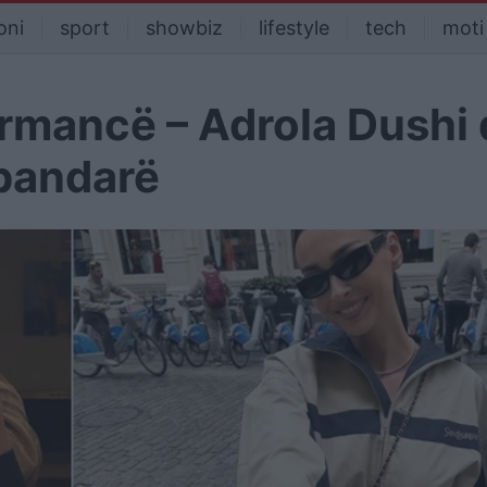
oni
sport
showbiz
lifestyle
tech
moti
ormancë – Adrola Dushi
 pandarë