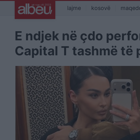
lajme
kosovë
maqed
E ndjek në çdo perf
Capital T tashmë të