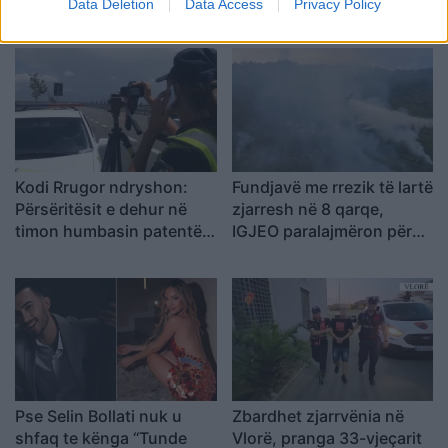
arrestuarit e kapur me
një e moshuar invalide
Data Deletion
Data Access
Privacy Policy
armë në Gjashtë
dhe rrezikohet kabina
elektrike
Kodi Rrugor ndryshon:
Fundjavë me rrezik të lartë
Përsëritësit e dehur në
zjarresh në 8 qarqe,
timon humbasin patentën
IGJEO paralajmëron për
përgjithmonë
temperatura deri në 39
gradë
Pse Selin Bollati nuk u
Zbardhet zjarrvënia në
shfaq te kënga “Tunde
Vlorë, pranga 33-vjeçarit