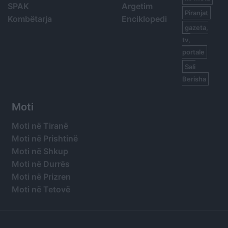
SPAK
Argetim
Piranjat
Kombëtarja
Enciklopedi
gazeta,
tv,
portale
Sali
Berisha
Moti
Moti në Tiranë
Moti në Prishtinë
Moti në Shkup
Moti në Durrës
Moti në Prizren
Moti në Tetovë