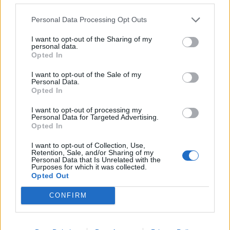
Personal Data Processing Opt Outs
I want to opt-out of the Sharing of my
personal data.
Opted In
I want to opt-out of the Sale of my
Personal Data.
Kuvendi i Kosovës nuk
Korçë, automjeti godet një
Opted In
konstituohet, seanca
82-vjeçare teksa kalonte
I want to opt-out of processing my
shtyhet për të shtunën
rrugën
Personal Data for Targeted Advertising.
Opted In
I want to opt-out of Collection, Use,
Retention, Sale, and/or Sharing of my
Personal Data that Is Unrelated with the
Purposes for which it was collected.
Opted Out
CONFIRM
Sarandë, gjykata cakton
Zjarr i përmasave të
masat për pesë të
mëdha në Klos, shpëtohet