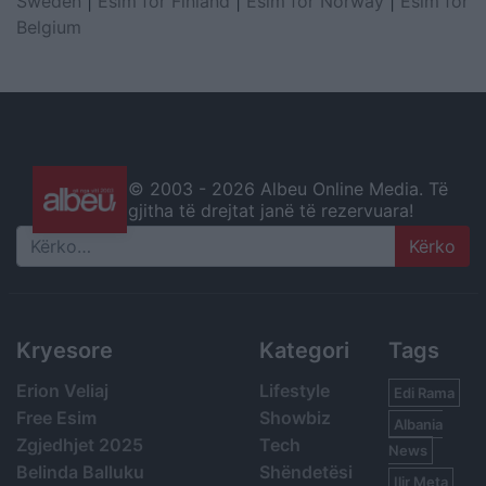
Sweden
|
Esim for Finland
|
Esim for Norway
|
Esim for
Belgium
© 2003 -
2026 Albeu Online Media. Të
gjitha të drejtat janë të rezervuara!
Search
Kryesore
Kategori
Tags
Erion Veliaj
Lifestyle
Edi Rama
Free Esim
Showbiz
Albania
Zgjedhjet 2025
Tech
News
Belinda Balluku
Shëndetësi
Ilir Meta