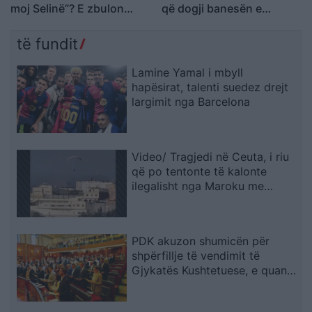
moj Selinë”? E zbulon
që dogji banesën e
Kristi Lamaj: Koncertet e
konkurrentëve
mia në Europë dhe
të fundit
angazhimet e saj
Lamine Yamal i mbyll
hapësirat, talenti suedez drejt
largimit nga Barcelona
Video/ Tragjedi në Ceuta, i riu
që po tentonte të kalonte
ilegalisht nga Maroku me
parashutë bie në det dhe vdes
PDK akuzon shumicën për
shpërfillje të vendimit të
Gjykatës Kushtetuese, e quan
seancën e së premtes të
paligjshme