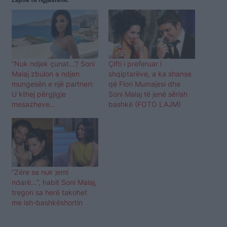
“Nuk ndjek çunat…”/ Soni
Çifti i preferuar i
Malaj zbulon a ndjen
shqiptarëve, a ka shanse
mungesën e një partneri:
që Flori Mumajesi dhe
U kthej përgjigje
Soni Malaj të jenë sërish
mesazheve…
bashkë (FOTO LAJM)
“Zëre se nuk jemi
ndarë…”, habit Soni Malaj,
tregon sa herë takohet
me ish-bashkëshortin