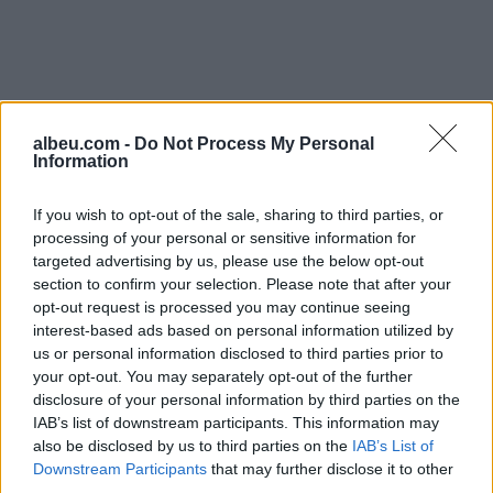
albeu.com -
Do Not Process My Personal
Information
If you wish to opt-out of the sale, sharing to third parties, or
processing of your personal or sensitive information for
targeted advertising by us, please use the below opt-out
section to confirm your selection. Please note that after your
opt-out request is processed you may continue seeing
Shtuar
më
12.05.2026 15:50
interest-based ads based on personal information utilized by
us or personal information disclosed to third parties prior to
Tags:
,
Ferma Vip
Soni Malaj
your opt-out. You may separately opt-out of the further
disclosure of your personal information by third parties on the
IAB’s list of downstream participants. This information may
also be disclosed by us to third parties on the
IAB’s List of
Downstream Participants
that may further disclose it to other
third parties.