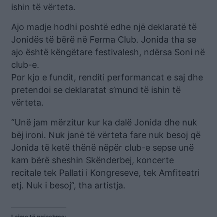
ishin të vërteta.
Ajo madje hodhi poshtë edhe një deklaratë të
Jonidës të bërë në Ferma Club. Jonida tha se
ajo është këngëtare festivalesh, ndërsa Soni në
club-e.
Por kjo e fundit, renditi performancat e saj dhe
pretendoi se deklaratat s’mund të ishin të
vërteta.
“Unë jam mërzitur kur ka dalë Jonida dhe nuk
bëj ironi. Nuk janë të vërteta fare nuk besoj që
Jonida të ketë thënë nëpër club-e sepse unë
kam bërë sheshin Skënderbej, koncerte
recitale tek Pallati i Kongreseve, tek Amfiteatri
etj. Nuk i besoj”, tha artistja.
Lajme të ngjashme: