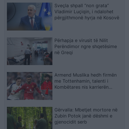
Sveçla shpall “non grata”
Vladimir Luçiqin, i ndalohet
përgjithmonë hyrja në Kosovë
Përhapja e virusit të Nilit
Perëndimor ngre shqetësime
në Greqi
Armend Muslika hedh firmën
me Tottenhamin, talenti i
Kombëtares nis karrierën
profesioniste
Gërvalla: Mbetjet mortore në
Zubin Potok janë dëshmi e
gjenocidit serb